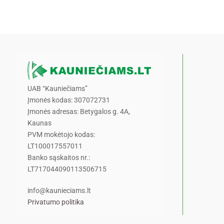
UAB “Kauniečiams”
Įmonės kodas: 307072731
Įmonės adresas: Betygalos g. 4A,
Kaunas
PVM mokėtojo kodas:
LT100017557011
Banko sąskaitos nr.:
LT717044090113506715
info@kaunieciams.lt
Privatumo politika