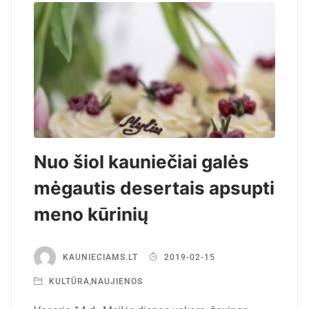
Nuo šiol kauniečiai galės
mėgautis desertais apsupti
meno kūrinių
KAUNIECIAMS.LT
2019-02-15
KULTŪRA
,
NAUJIENOS