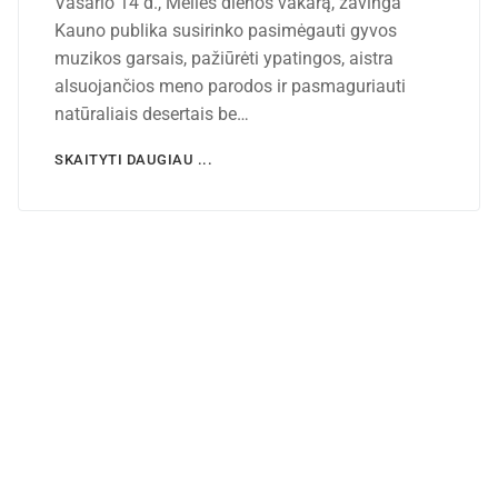
Vasario 14 d., Meilės dienos vakarą, žavinga
Kauno publika susirinko pasimėgauti gyvos
muzikos garsais, pažiūrėti ypatingos, aistra
alsuojančios meno parodos ir pasmaguriauti
natūraliais desertais be…
SKAITYTI DAUGIAU ...