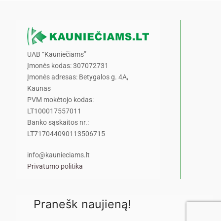
UAB “Kauniečiams”
Įmonės kodas: 307072731
Įmonės adresas: Betygalos g. 4A,
Kaunas
PVM mokėtojo kodas:
LT100017557011
Banko sąskaitos nr.:
LT717044090113506715
info@kaunieciams.lt
Privatumo politika
Pranešk naujieną!