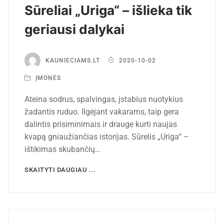
Sūreliai „Uriga“ – išlieka tik
geriausi dalykai
KAUNIECIAMS.LT
2020-10-02
ĮMONĖS
Ateina sodrus, spalvingas, įstabius nuotykius
žadantis ruduo. Ilgėjant vakarams, taip gera
dalintis prisiminimais ir drauge kurti naujas
kvapą gniaužiančias istorijas. Sūrelis „Uriga“ –
ištikimas skubančių…
SKAITYTI DAUGIAU ...