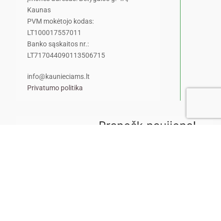
Kaunas
PVM mokėtojo kodas:
LT100017557011
Banko sąskaitos nr.:
LT717044090113506715
info@kaunieciams.lt
Privatumo politika
Pranešk naujieną!
Pamatėte ar nugirdote kažką
įdomaus ar šokiruojančio?
Pasidalinkite šia žinia su
portalo skaitytojais.
Pasidalinti žinia