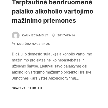
Tarptautinė bendruomenė
palaiko alkoholio vartojimo
mažinimo priemones
KAUNIECIAMS.LT
2017-05-16
KULTŪRA
,
NAUJIENOS
Didžiulio dėmesio sulaukęs alkoholio vartojimo
mažinimo projektas neliko nepastebėtas ir
užsienio šalyse. Lietuvai savo palaikymą dėl
alkoholio vartojimo mažinimo projekto išreiškė
Jungtinės Karalystės Alkoholio tyrimų…
SKAITYTI DAUGIAU ...