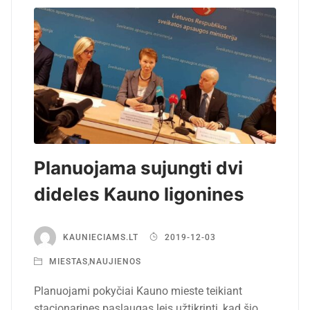
Planuojama sujungti dvi
dideles Kauno ligonines
KAUNIECIAMS.LT
2019-12-03
MIESTAS
,
NAUJIENOS
Planuojami pokyčiai Kauno mieste teikiant
stacionarines paslaugas leis užtikrinti, kad šio