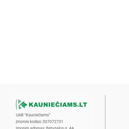
UAB “Kauniečiams”
Įmonės kodas: 307072731
Įmonės adresas: Betygalos g. 4A,