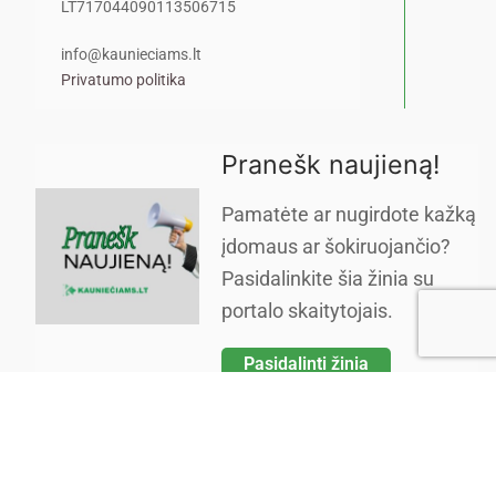
LT717044090113506715
info@kaunieciams.lt
Privatumo politika
Pranešk naujieną!
Pamatėte ar nugirdote kažką
įdomaus ar šokiruojančio?
Pasidalinkite šia žinia su
portalo skaitytojais.
Pasidalinti žinia
Copyright © 2026 Kauniečiams kasdienės naujienos