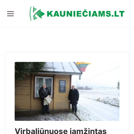
Virbaliūnuose įamžintas