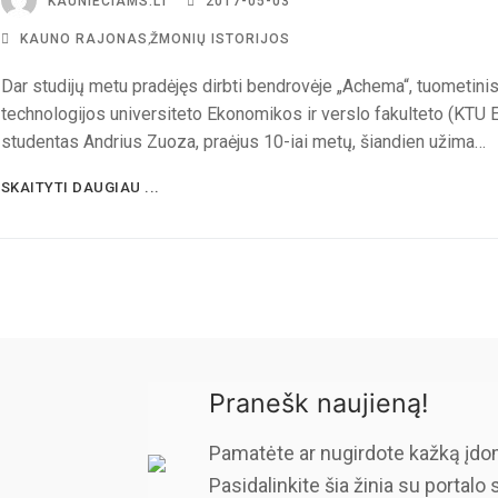
KAUNIECIAMS.LT
2017-05-03
KAUNO RAJONAS
,
ŽMONIŲ ISTORIJOS
Dar studijų metu pradėjęs dirbti bendrovėje „Achema“, tuometini
technologijos universiteto Ekonomikos ir verslo fakulteto (KTU 
studentas Andrius Zuoza, praėjus 10-iai metų, šiandien užima…
SKAITYTI DAUGIAU ...
Pranešk naujieną!
Pamatėte ar nugirdote kažką įdo
Pasidalinkite šia žinia su portalo 