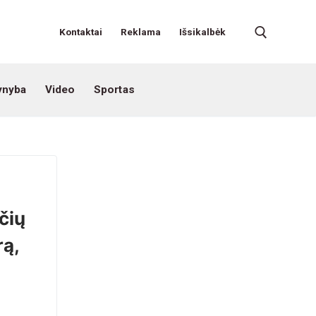
Kontaktai
Reklama
Išsikalbėk
ynyba
Video
Sportas
čių
rą,