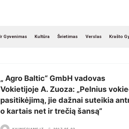
Ir Gyvenimas
Kultūra
Švietimas
Verslas
Krašto G
„ Agro Baltic“ GmbH vadovas
Vokietijoje A. Zuoza: „Pelnius vokie
pasitikėjimą, jie dažnai suteikia ant
o kartais net ir trečią šansą“