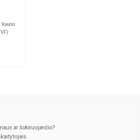
s Kauno
EVF)
maus ar šokiruojančio?
skaitytojais.