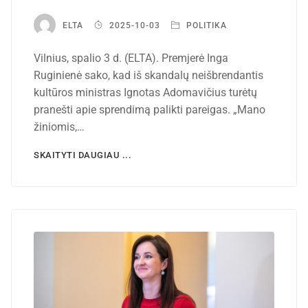
ELTA
2025-10-03
POLITIKA
Vilnius, spalio 3 d. (ELTA). Premjerė Inga
Ruginienė sako, kad iš skandalų neišbrendantis
kultūros ministras Ignotas Adomavičius turėtų
pranešti apie sprendimą palikti pareigas. „Mano
žiniomis,…
SKAITYTI DAUGIAU ...