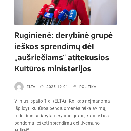
Ruginienė: derybinė grupė
ieškos sprendimų dėl
„aušriečiams“ atitekusios
Kultūros ministerijos
ELTA
2025-10-01
POLITIKA
Vilnius, spalio 1 d. (ELTA). Kol kas neįmanoma
išpildyti kultūros bendruomenės reikalavimų,
todėl bus sudaryta derybinė grupė, kurioje bus
bandoma ieškoti sprendimų dėl „Nemuno
aušrai“…