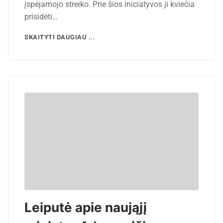
įspėjamojo streiko. Prie šios iniciatyvos ji kviečia
prisidėti…
SKAITYTI DAUGIAU ...
Leiputė apie naująjį