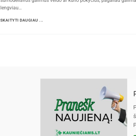
sumodeliavus galimus veido ar kūno pokyčius, pagaliau galim
lengviau…
SKAITYTI DAUGIAU ...
P
š
P