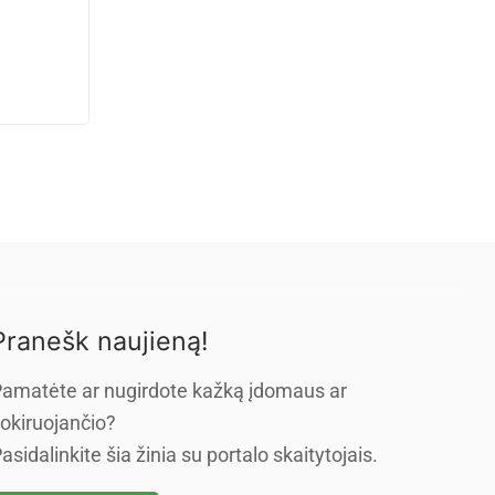
a
Pranešk naujieną!
amatėte ar nugirdote kažką įdomaus ar
okiruojančio?
asidalinkite šia žinia su portalo skaitytojais.