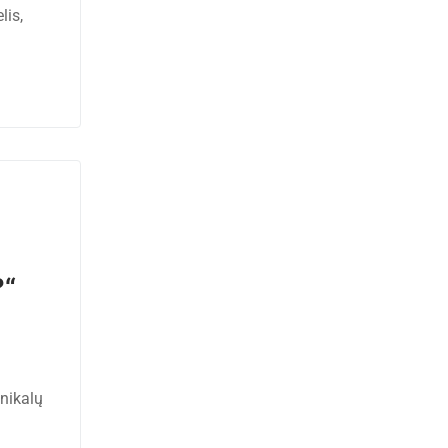
lis,
?“
nikalų