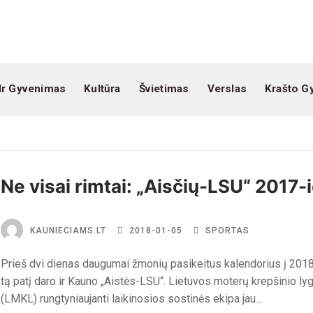
Ir Gyvenimas
Kultūra
Švietimas
Verslas
Krašto G
Ne visai rimtai: „Aisčių-LSU“ 2017-i
KAUNIECIAMS.LT
2018-01-05
SPORTAS
Prieš dvi dienas daugumai žmonių pasikeitus kalendorius į 2018
tą patį daro ir Kauno „Aistės-LSU“. Lietuvos moterų krepšinio ly
(LMKL) rungtyniaujanti laikinosios sostinės ekipa jau…