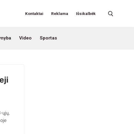
Kontaktai
Reklama
Išsikalbėk
ynyba
Video
Sportas
eji
-ųjų,
goje