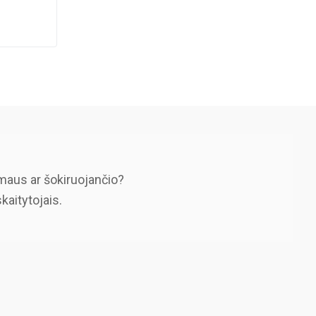
maus ar šokiruojančio?
skaitytojais.