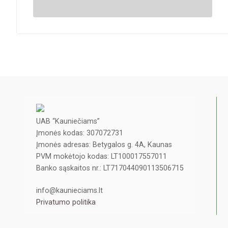
UAB “Kauniečiams”
Įmonės kodas: 307072731
Įmonės adresas: Betygalos g. 4A, Kaunas
PVM mokėtojo kodas: LT100017557011
Banko sąskaitos nr.: LT717044090113506715
info@kaunieciams.lt
Privatumo politika