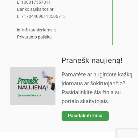
LT100017557011
Banko sąskaitos nr.:
LT717044090113506715
info@kaunieciams.lt
Privatumo politika
Pranešk naujieną!
Pamatėte ar nugirdote kažką
įdomaus ar šokiruojančio?
Pasidalinkite šia žinia su
portalo skaitytojais.
Pasidalinti žinia