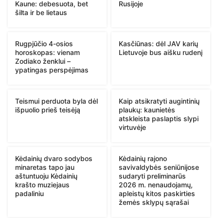
Kaune: debesuota, bet
Rusijoje
šilta ir be lietaus
Rugpjūčio 4-osios
Kasčiūnas: dėl JAV karių
horoskopas: vienam
Lietuvoje bus aišku rudenį
Zodiako ženklui –
ypatingas perspėjimas
Teismui perduota byla dėl
Kaip atsikratyti augintinių
išpuolio prieš teisėją
plaukų: kaunietės
atskleista paslaptis slypi
virtuvėje
Kėdainių dvaro sodybos
Kėdainių rajono
minaretas tapo jau
savivaldybės seniūnijose
aštuntuoju Kėdainių
sudaryti preliminarūs
krašto muziejaus
2026 m. nenaudojamų,
padaliniu
apleistų kitos paskirties
žemės sklypų sąrašai