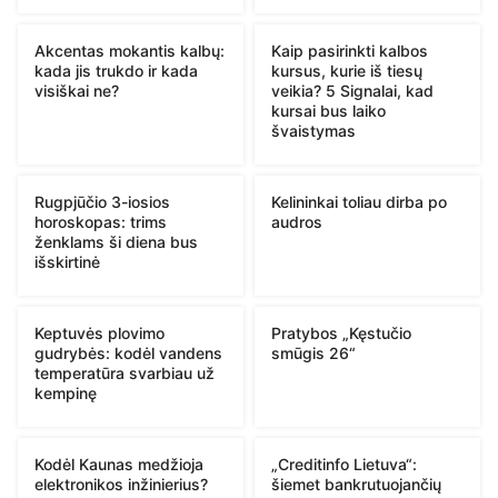
Akcentas mokantis kalbų:
Kaip pasirinkti kalbos
kada jis trukdo ir kada
kursus, kurie iš tiesų
visiškai ne?
veikia? 5 Signalai, kad
kursai bus laiko
švaistymas
Rugpjūčio 3-iosios
Kelininkai toliau dirba po
horoskopas: trims
audros
ženklams ši diena bus
išskirtinė
Keptuvės plovimo
Pratybos „Kęstučio
gudrybės: kodėl vandens
smūgis 26“
temperatūra svarbiau už
kempinę
Kodėl Kaunas medžioja
„Creditinfo Lietuva“:
elektronikos inžinierius?
šiemet bankrutuojančių