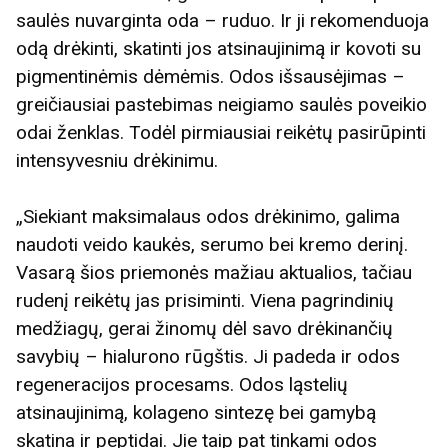
saulės nuvarginta oda – ruduo. Ir ji rekomenduoja
odą drėkinti, skatinti jos atsinaujinimą ir kovoti su
pigmentinėmis dėmėmis. Odos išsausėjimas –
greičiausiai pastebimas neigiamo saulės poveikio
odai ženklas. Todėl pirmiausiai reikėtų pasirūpinti
intensyvesniu drėkinimu.
„Siekiant maksimalaus odos drėkinimo, galima
naudoti veido kaukės, serumo bei kremo derinį.
Vasarą šios priemonės mažiau aktualios, tačiau
rudenį reikėtų jas prisiminti. Viena pagrindinių
medžiagų, gerai žinomų dėl savo drėkinančių
savybių – hialurono rūgštis. Ji padeda ir odos
regeneracijos procesams. Odos ląstelių
atsinaujinimą, kolageno sintezę bei gamybą
skatina ir peptidai. Jie taip pat tinkami odos