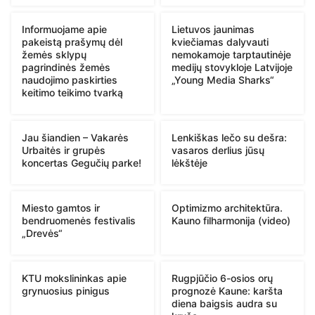
Informuojame apie
Lietuvos jaunimas
pakeistą prašymų dėl
kviečiamas dalyvauti
žemės sklypų
nemokamoje tarptautinėje
pagrindinės žemės
medijų stovykloje Latvijoje
naudojimo paskirties
„Young Media Sharks“
keitimo teikimo tvarką
Jau šiandien – Vakarės
Lenkiškas lečo su dešra:
Urbaitės ir grupės
vasaros derlius jūsų
koncertas Gegučių parke!
lėkštėje
Miesto gamtos ir
Optimizmo architektūra.
bendruomenės festivalis
Kauno filharmonija (video)
„Drevės“
KTU mokslininkas apie
Rugpjūčio 6-osios orų
grynuosius pinigus
prognozė Kaune: karšta
diena baigsis audra su