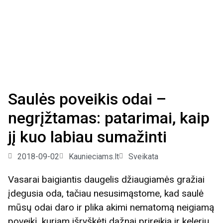
Saulės poveikis odai –
negrįžtamas: patarimai, kaip
jį kuo labiau sumažinti
2018-09-02
Kaunieciams.lt
Sveikata
Vasarai baigiantis daugelis džiaugiamės gražiai
įdegusia oda, tačiau nesusimąstome, kad saulė
mūsų odai daro ir plika akimi nematomą neigiamą
poveikį, kuriam išryškėti dažnai prireikia ir kelerių