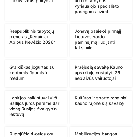
– akivaizdūs pokyčiai
audito tarnybos
vyriausiojo specialisto
pareigoms užimti
Respublikinis tapytojų
Jonavą pasiekė pirmąjį
pleneras „Kėdainiai.
Lietuvos vardo
Abipus Nevėžio 2026“
paminėjimą liudijanti
faksimilė
Graikiškas jogurtas su
Praėjusią savaitę Kauno
keptomis figomis ir
apskrityje nustatyti 25
medumi
neblaivūs vairuotojai
Lenkijos naikintuvai virš
Kultūros ir sporto renginiai
Baltijos jūros perėmė dar
Kauno rajone šią savaitę
vieną Rusijos žvalgybinį
lėktuvą
Rugpjūčio 4-osios orai
Mobilizacijos bangos