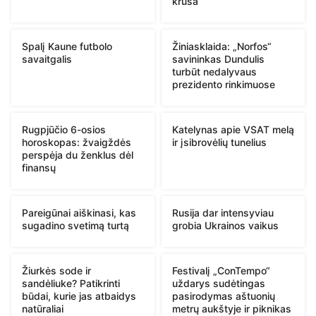
kruša
Spalį Kaune futbolo
Žiniasklaida: „Norfos“
savaitgalis
savininkas Dundulis
turbūt nedalyvaus
prezidento rinkimuose
Rugpjūčio 6-osios
Katelynas apie VSAT melą
horoskopas: žvaigždės
ir įsibrovėlių tunelius
perspėja du ženklus dėl
finansų
Pareigūnai aiškinasi, kas
Rusija dar intensyviau
sugadino svetimą turtą
grobia Ukrainos vaikus
Žiurkės sode ir
Festivalį „ConTempo“
sandėliuke? Patikrinti
uždarys sudėtingas
būdai, kurie jas atbaidys
pasirodymas aštuonių
natūraliai
metrų aukštyje ir piknikas