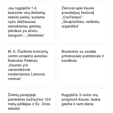
Jau rugpjūčio 1 d.
Žiūrovai apie Kaune
lauksime visų Kėdainių
prasidėjusį festivalį
miesto parke, kuriame
„ConTempo“:
vyks didžiausias
„Skulptūriška, netikėta,
nemokamas giminių
organiška“
piknikas po atviru
dangumi – „Gimininės”
M. K. Čiurlionio koncertų
Brusketos su saulėje
centro projekto autorius
prinokusiais pomidorais ir
Rolandas Palekas:
bazilikais
„Kaunas yra
vienareikšmis
moderniosios Lietuvos
centras“
Žeimių parapijoje
Rugpjūčio 3-osios orų
paminėtas bažnyčios 120
prognozė Kaune: laukia
metų jubiliejus ir Šv. Onos
giedra ir rami diena
atlaidai