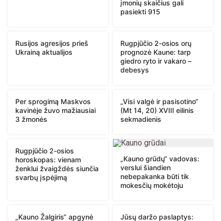
įmonių skaičius gali
pasiekti 915
Rusijos agresijos prieš
Rugpjūčio 2-osios orų
Ukrainą aktualijos
prognozė Kaune: tarp
giedro ryto ir vakaro –
debesys
Per sprogimą Maskvos
„Visi valgė ir pasisotino“
kavinėje žuvo mažiausiai
(Mt 14, 20) XVIII eilinis
3 žmonės
sekmadienis
Rugpjūčio 2-osios
„Kauno grūdų“ vadovas:
horoskopas: vienam
verslui šiandien
ženklui žvaigždės siunčia
nebepakanka būti tik
svarbų įspėjimą
mokesčių mokėtoju
„Kauno Žalgiris“ apgynė
Jūsų daržo paslaptys: