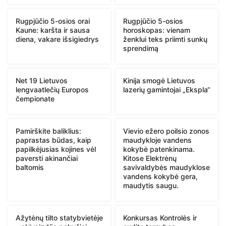
Rugpjūčio 5-osios orai
Rugpjūčio 5-osios
Kaune: karšta ir sausa
horoskopas: vienam
diena, vakare išsigiedrys
ženklui teks priimti sunkų
sprendimą
Net 19 Lietuvos
Kinija smogė Lietuvos
lengvaatlečių Europos
lazerių gamintojai „Ekspla“
čempionate
Pamirškite baliklius:
Vievio ežero poilsio zonos
paprastas būdas, kaip
maudykloje vandens
papilkėjusias kojines vėl
kokybė patenkinama.
paversti akinančiai
Kitose Elektrėnų
baltomis
savivaldybės maudyklose
vandens kokybė gera,
maudytis saugu.
Ažytėnų tilto statybvietėje
Konkursas Kontrolės ir