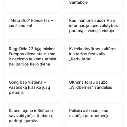
Santakoje
„Meta Duo“ koncertas –
Kas man priklauso? Visa
jau šiandien!
informacija apie valstybės
paramą – vienoje vietoje
Rugpjūčio 23-iąją minima
Kviečia dvyliktas kultūros
Europos diena stalinizmo
ir istorijos festivalis
ir nacizmo aukoms atminti
„Radviliada“
bei Baltijos kelio diena
Gong bao vištiena –
UKraina toliau daužo
vasariška klasika jūsų
„Wildberries“ sandėlius
pietums
Kauno rajone ir Birštono
Policija aiškinasi, kas
savivaldybėje, įtariama,
siautėjo parduotuvėje
padegti garažai