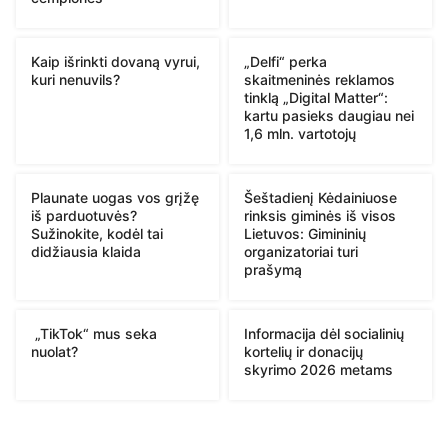
Kaip išrinkti dovaną vyrui,
„Delfi“ perka
kuri nenuvils?
skaitmeninės reklamos
tinklą „Digital Matter“:
kartu pasieks daugiau nei
1,6 mln. vartotojų
Plaunate uogas vos grįžę
Šeštadienį Kėdainiuose
iš parduotuvės?
rinksis giminės iš visos
Sužinokite, kodėl tai
Lietuvos: Gimininių
didžiausia klaida
organizatoriai turi
prašymą
„TikTok“ mus seka
Informacija dėl socialinių
nuolat?
kortelių ir donacijų
skyrimo 2026 metams