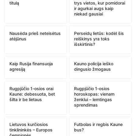
titulą
trys vietos, kur pomidorai
ir agurkai augs kaip
niekad gausiai
Nausėda prieš neteisėtus
Perseidų lietūs: kodėl šis
atėjūnus
reiškinys yra toks
išskirtinis?
Kaip Rusija finansuoja
Kauno policija ieško
agresiją
dingusio žmogaus
Rugpjūčio 1-osios orai
Rugpjūčio 1-osios
Kaune: debesuota, bet
horoskopas: vienam
šilta ir be lietaus
ženklui – lemtingas
sprendimas
Lietuvos kurčiosios
Futbolas ir regbis Kaune
tinklininkės – Europos
bus?
čempionės