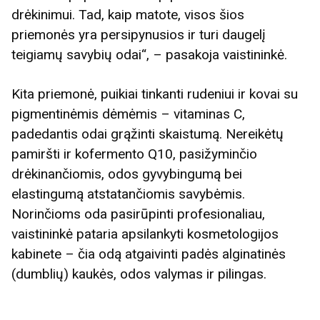
drėkinimui. Tad, kaip matote, visos šios
priemonės yra persipynusios ir turi daugelį
teigiamų savybių odai“, – pasakoja vaistininkė.
Kita priemonė, puikiai tinkanti rudeniui ir kovai su
pigmentinėmis dėmėmis – vitaminas C,
padedantis odai grąžinti skaistumą. Nereikėtų
pamiršti ir kofermento Q10, pasižyminčio
drėkinančiomis, odos gyvybingumą bei
elastingumą atstatančiomis savybėmis.
Norinčioms oda pasirūpinti profesionaliau,
vaistininkė pataria apsilankyti kosmetologijos
kabinete – čia odą atgaivinti padės alginatinės
(dumblių) kaukės, odos valymas ir pilingas.