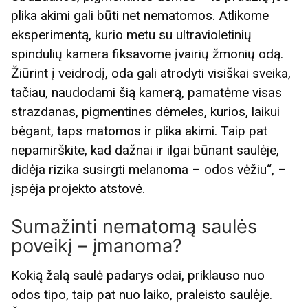
plika akimi gali būti net nematomos. Atlikome
eksperimentą, kurio metu su ultravioletinių
spindulių kamera fiksavome įvairių žmonių odą.
Žiūrint į veidrodį, oda gali atrodyti visiškai sveika,
tačiau, naudodami šią kamerą, pamatėme visas
strazdanas, pigmentines dėmeles, kurios, laikui
bėgant, taps matomos ir plika akimi. Taip pat
nepamirškite, kad dažnai ir ilgai būnant saulėje,
didėja rizika susirgti melanoma – odos vėžiu“, –
įspėja projekto atstovė.
Sumažinti nematomą saulės
poveikį – įmanoma?
Kokią žalą saulė padarys odai, priklauso nuo
odos tipo, taip pat nuo laiko, praleisto saulėje.