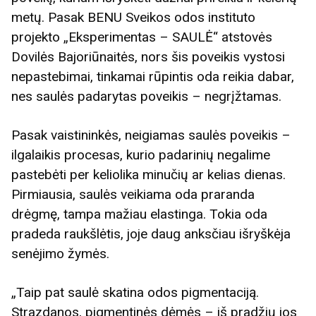
metų. Pasak BENU Sveikos odos instituto
projekto „Eksperimentas – SAULĖ“ atstovės
Dovilės Bajoriūnaitės, nors šis poveikis vystosi
nepastebimai, tinkamai rūpintis oda reikia dabar,
nes saulės padarytas poveikis – negrįžtamas.
Pasak vaistininkės, neigiamas saulės poveikis –
ilgalaikis procesas, kurio padarinių negalime
pastebėti per keliolika minučių ar kelias dienas.
Pirmiausia, saulės veikiama oda praranda
drėgmę, tampa mažiau elastinga. Tokia oda
pradeda raukšlėtis, joje daug anksčiau išryškėja
senėjimo žymės.
„Taip pat saulė skatina odos pigmentaciją.
Strazdanos, pigmentinės dėmės – iš pradžių jos