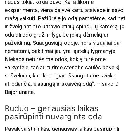
nebus tokia, kokia buvo. Kai atlikome
eksperimentą, viena dalyvė kartu atsivedė ir savo
mažą vaikutį. Pažiūrėję jo odą pamatėme, kad net
ir žvelgiant pro ultravioletinių spindulių kamerą, jo
oda atrodo graži ir lygi, be jokių dėmelių ar
pažeidimų. Suaugusiųjų odoje, nors vizualiai dar
nematomi, pakitimai jau yra ląstelių lygmenyje.
Niekada neturėsime odos, kokią turėjome
vaikystėje, tačiau turime stengtis saulės poveikį
sušvelninti, kad kuo ilgiau išsaugotume sveikai
atrodančią, elastingą ir skaisčią odą“, – sako D.
Bajoriūnaitė.
Ruduo – geriausias laikas
pasirūpinti nuvarginta oda
Pasak vaistininkės, geriausias laikas pasirūpinti