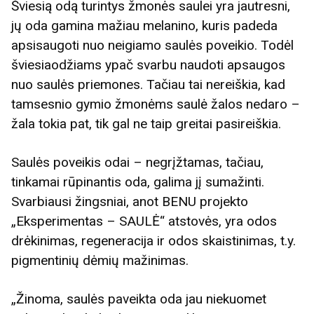
Šviesią odą turintys žmonės saulei yra jautresni,
jų oda gamina mažiau melanino, kuris padeda
apsisaugoti nuo neigiamo saulės poveikio. Todėl
šviesiaodžiams ypač svarbu naudoti apsaugos
nuo saulės priemones. Tačiau tai nereiškia, kad
tamsesnio gymio žmonėms saulė žalos nedaro –
žala tokia pat, tik gal ne taip greitai pasireiškia.
Saulės poveikis odai – negrįžtamas, tačiau,
tinkamai rūpinantis oda, galima jį sumažinti.
Svarbiausi žingsniai, anot BENU projekto
„Eksperimentas – SAULĖ“ atstovės, yra odos
drėkinimas, regeneracija ir odos skaistinimas, t.y.
pigmentinių dėmių mažinimas.
„Žinoma, saulės paveikta oda jau niekuomet