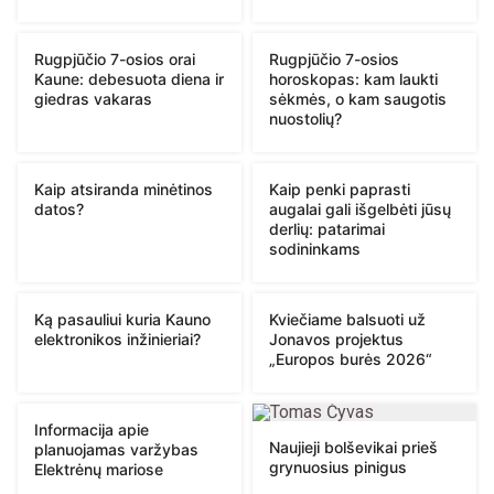
Rugpjūčio 7-osios orai
Rugpjūčio 7-osios
Kaune: debesuota diena ir
horoskopas: kam laukti
giedras vakaras
sėkmės, o kam saugotis
nuostolių?
Kaip atsiranda minėtinos
Kaip penki paprasti
datos?
augalai gali išgelbėti jūsų
derlių: patarimai
sodininkams
Ką pasauliui kuria Kauno
Kviečiame balsuoti už
elektronikos inžinieriai?
Jonavos projektus
„Europos burės 2026“
Informacija apie
Naujieji bolševikai prieš
planuojamas varžybas
grynuosius pinigus
Elektrėnų mariose