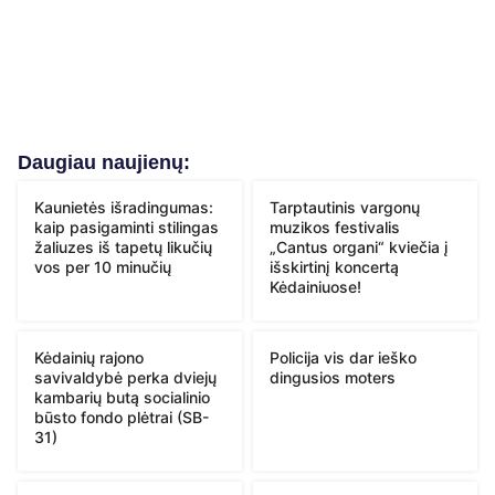
Daugiau naujienų:
Kaunietės išradingumas:
Tarptautinis vargonų
kaip pasigaminti stilingas
muzikos festivalis
žaliuzes iš tapetų likučių
„Cantus organi“ kviečia į
vos per 10 minučių
išskirtinį koncertą
Kėdainiuose!
Kėdainių rajono
Policija vis dar ieško
savivaldybė perka dviejų
dingusios moters
kambarių butą socialinio
būsto fondo plėtrai (SB-
31)