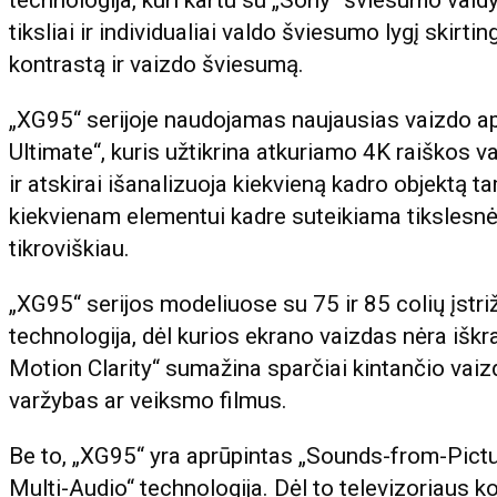
technologija, kuri kartu su „Sony“ šviesumo va
tiksliai ir individualiai valdo šviesumo lygį skirt
kontrastą ir vaizdo šviesumą.
„XG95“ serijoje naudojamas naujausias vaizdo a
Ultimate“, kuris užtikrina atkuriamo 4K raiškos 
ir atskirai išanalizuoja kiekvieną kadro objektą 
kiekvienam elementui kadre suteikiama tikslesnė t
tikroviškiau.
„XG95“ serijos modeliuose su 75 ir 85 colių įst
technologija, dėl kurios ekrano vaizdas nėra iš
Motion Clarity“ sumažina sparčiai kintančio vaizdo
varžybas ar veiksmo filmus.
Be to, „XG95“ yra aprūpintas „Sounds-from-Pictu
Multi-Audio“ technologija. Dėl to televizoriaus 