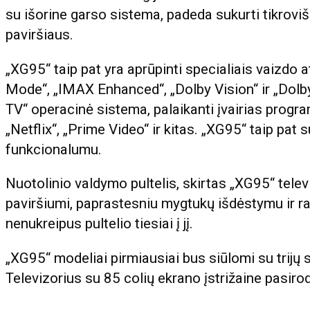
su išorine garso sistema, padeda sukurti tikroviš
paviršiaus.
„XG95“ taip pat yra aprūpinti specialiais vaizdo a
Mode“, „IMAX Enhanced“, „Dolby Vision“ ir „Dolb
TV“ operacinė sistema, palaikanti įvairias progra
„Netflix“, „Prime Video“ ir kitas. „XG95“ taip pat
funkcionalumu.
Nuotolinio valdymo pultelis, skirtas „XG95“ televi
paviršiumi, paprastesniu mygtukų išdėstymu ir rad
nenukreipus pultelio tiesiai į jį.
„XG95“ modeliai pirmiausiai bus siūlomi su trijų sk
Televizorius su 85 colių ekrano įstrižaine pasirod