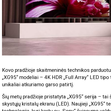
Kovo pradžioje skaitmeninės technikos parduotuv
„XG95“ modeliai – 4K HDR „Full Array“ LED tipo te
unikaliai atkuriamo garso patirtį.
Šių metų pradžioje pristatyta „XG95“ serija – tai
skystųjų kristalų ekranu (LED). Naujieji „XG95“ t