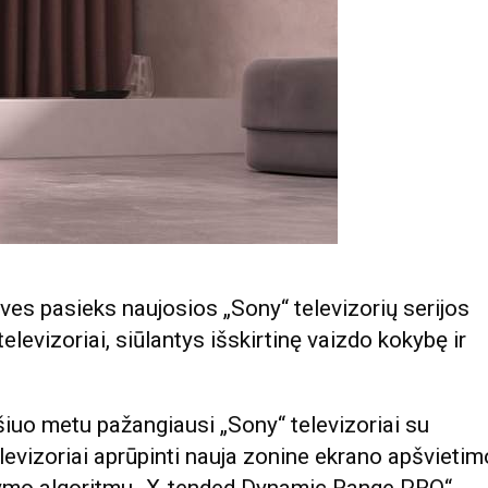
es pasieks naujosios „Sony“ televizorių serijos
levizoriai, siūlantys išskirtinę vaizdo kokybę ir
 šiuo metu pažangiausi „Sony“ televizoriai su
elevizoriai aprūpinti nauja zonine ekrano apšvietim