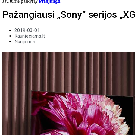
Jau turite paskyrą?
Prisijungti
Pažangiausi „Sony“ serijos „XG
2019-03-01
Kaunieciams.lt
Naujienos