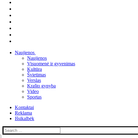
Naujienos
Naujienos
Visuomenė ir gyvenimas
Kultūra
Švietimas
Verslas
Krašto gynyba
Video
Sportas
Kontaktai
Reklama
Išsikalbėk