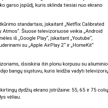
ko garso įspūdį, kuris sklinda tiesiai nuo ekrano
tkūrimo standartais, įskaitant „Netflix Calibrated
y Atmos“. Šiuose televizoriuose veikia „Android
mėles iš „Google Play“, įskaitant „Youtube“,
 suderinami su „Apple AirPlay 2“ ir „HomeKit“
zoriams, išsiskiria itin plonu korpusu su aliuminio
ijo bangų siųstuvu, kuris leidžia vadyti televizori
irtingų dydžių ekrano įstrižaine: 55, 65 ir 75 colių
ys vėliau.