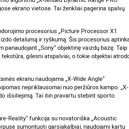
ldymo algoritmu „X-tended Dynamic Range PRO“
ingose ekrano vietose. Tai ženkliai pagerina spalvų
pdorojimo procesorius „Picture Processor X1
vaizdo detalumą ir ryškumą. Šis procesorius aptink
tam panaudojant „Sony“ objektinę vaizdų bazę. Taip
ekstūra, gilesni atspalviai, o tokie objektai atrod
rižainės ekranu naudojama „X-Wide Angle“
kraipomas nepriklausomai nuo peržiūros kampo. „X-
 išsiliejimą. Tai itin pravartu stebint sporto
re-Reality“ funkcija su novatoriška „Acoustic
korpuse sumontuoti garsiakalbiai, naudojami kartu