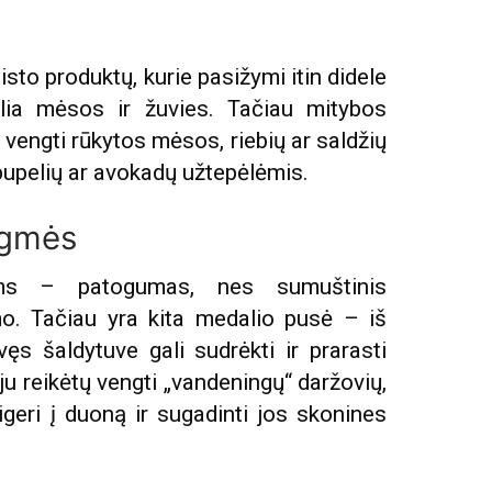
isto produktų, kurie pasižymi itin didele
alia mėsos ir žuvies. Tačiau mitybos
 vengti rūkytos mėsos, riebių ar saldžių
 pupelių ar avokadų užtepėlėmis.
ėgmės
ems – patogumas, nes sumuštinis
mo. Tačiau yra kita medalio pusė – iš
s šaldytuve gali sudrėkti ir prarasti
ju reikėtų vengti „vandeningų“ daržovių,
igeri į duoną ir sugadinti jos skonines