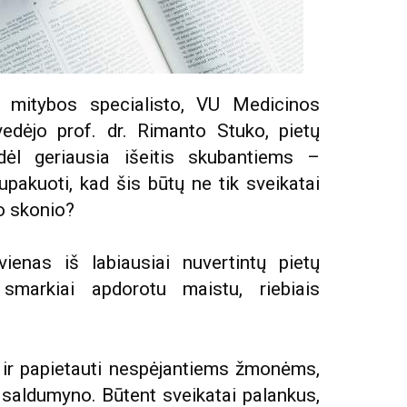
t mitybos specialisto, VU Medicinos
edėjo prof. dr. Rimanto Stuko, pietų
dėl geriausia išeitis skubantiems –
upakuoti, kad šis būtų ne tik sveikatai
ro skonio?
ienas iš labiausiai nuvertintų pietų
 smarkiai apdorotu maistu, riebiais
s ir papietauti nespėjantiems žmonėms,
o saldumyno. Būtent sveikatai palankus,