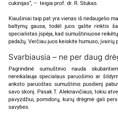
cukinijas“, – teigia prof. dr. R. Stukas.
Kiaušiniai taip pat yra vienas iš nedaugelio ma
baltymų gausa, todėl juos galite rinktis š
specialistas įspėja, kad sumuštiniuose reikėtų
padažų. Verčiau juos keiskite humuso, įvairių
Svarbiausia – ne per daug dr
Pagrindinė sumuštinio nauda skubanti
nereikalauja specialaus paruošimo ar šildy
anksto paruoštas sumuštinis pusdienį pabuvę
savo skonį. Pasak T. Aleknavičiaus, tokiu atve
pavyzdžiui, pomidorų, kurių drėgmė gali pers
savybes.