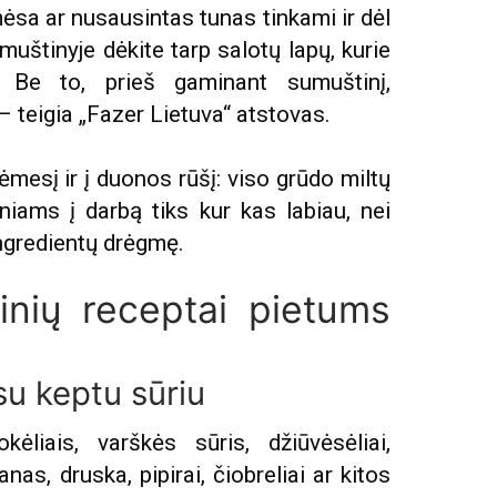
ėsa ar nusausintas tunas tinkami ir dėl
uštinyje dėkite tarp salotų lapų, kurie
. Be to, prieš gaminant sumuštinį,
– teigia „Fazer Lietuva“ atstovas.
ėmesį ir į duonos rūšį: viso grūdo miltų
iams į darbą tiks kur kas labiau, nei
ingredientų drėgmę.
inių receptai pietums
su keptu sūriu
ėliais, varškės sūris, džiūvėsėliai,
nas, druska, pipirai, čiobreliai ar kitos