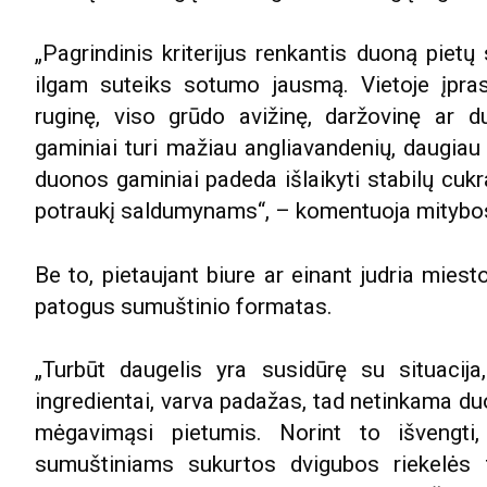
„Pagrindinis kriterijus renkantis duoną piet
ilgam suteiks sotumo jausmą. Vietoje įpras
ruginę, viso grūdo avižinę, daržovinę ar 
gaminiai turi mažiau angliavandenių, daugiau
duonos gaminiai padeda išlaikyti stabilų cukrau
potraukį saldumynams“, – komentuoja mitybos
Be to, pietaujant biure ar einant judria mies
patogus sumuštinio formatas.
„Turbūt daugelis yra susidūrę su situacija
ingredientai, varva padažas, tad netinkama du
mėgavimąsi pietumis. Norint to išvengti, 
sumuštiniams sukurtos dvigubos riekelės t