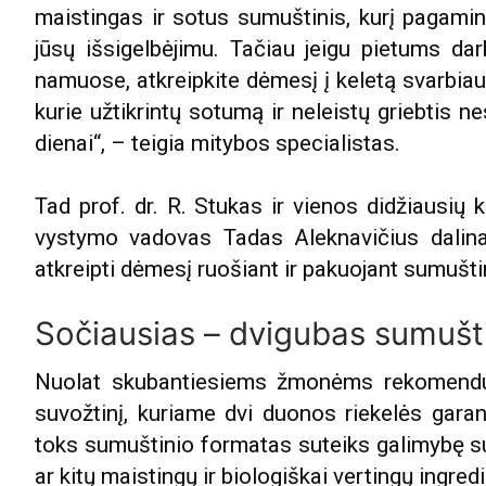
maistingas ir sotus sumuštinis, kurį pagaminsi
jūsų išsigelbėjimu. Tačiau jeigu pietums da
namuose, atkreipkite dėmesį į keletą svarbiaus
kurie užtikrintų sotumą ir neleistų griebtis 
dienai“, – teigia mitybos specialistas.
Tad prof. dr. R. Stukas ir vienos didžiausių 
vystymo vadovas Tadas Aleknavičius dalina
atkreipti dėmesį ruošiant ir pakuojant sumušt
Sočiausias – dvigubas sumušt
Nuolat skubantiesiems žmonėms rekomendu
suvožtinį, kuriame dvi duonos riekelės gara
toks sumuštinio formatas suteiks galimybę s
ar kitų maistingų ir biologiškai vertingų ingredi