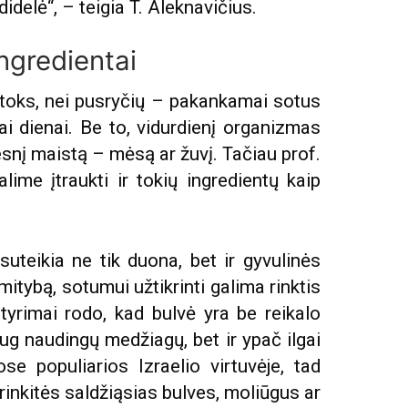
didelė“, – teigia T. Aleknavičius.
ngredientai
toks, nei pusryčių – pakankamai sotus
iai dienai. Be to, vidurdienį organizmas
kesnį maistą – mėsą ar žuvį. Tačiau prof.
lime įtraukti ir tokių ingredientų kaip
uteikia ne tik duona, bet ir gyvulinės
mitybą, sotumui užtikrinti galima rinktis
 tyrimai rodo, kad bulvė yra be reikalo
ug naudingų medžiagų, bet ir ypač ilgai
e populiarios Izraelio virtuvėje, tad
 rinkitės saldžiąsias bulves, moliūgus ar