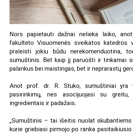
Nors papietauti dažnai nelieka laiko, ano
fakulteto Visuomenės sveikatos katedros v
praleisti jokiu būdu nerekomenduotina, to
sumuštinis. Bet kaip jį paruošti ir tinkamai s
palankus bei maistingas, bet ir neprarastų ge
Anot prof. dr. R. Stuko, sumuštiniai yra v
pasirinkimų, nes asocijuojasi su greitu,
ingredientais ir padažais.
„Sumuštinis – tai išeitis nuolat skubantiem
kurie griebiasi pirmojo po ranka pasitaikiusi