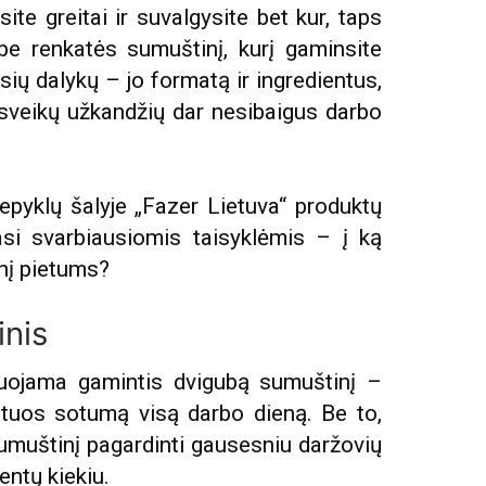
te greitai ir suvalgysite bet kur, taps
rbe renkatės sumuštinį, kurį gaminsite
ių dalykų – jo formatą ir ingredientus,
nesveikų užkandžių dar nesibaigus darbo
kepyklų šalyje „Fazer Lietuva“ produktų
si svarbiausiomis taisyklėmis – į ką
inį pietums?
inis
ojama gamintis dvigubą sumuštinį –
ntuos sotumą visą darbo dieną. Be to,
umuštinį pagardinti gausesniu daržovių
entų kiekiu.