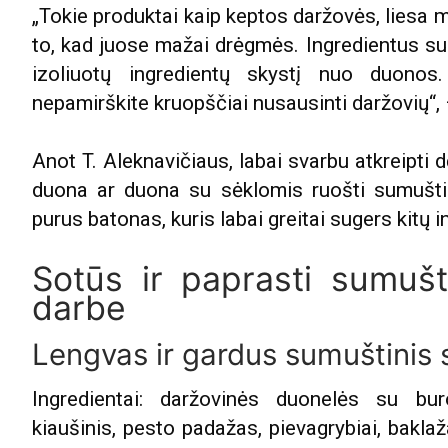
„Tokie produktai kaip keptos daržovės, liesa m
to, kad juose mažai drėgmės. Ingredientus sum
izoliuotų ingredientų skystį nuo duonos
nepamirškite kruopščiai nusausinti daržovių“, 
Anot T. Aleknavičiaus, labai svarbu atkreipti d
duona ar duona su sėklomis ruošti sumuštin
purus batonas, kuris labai greitai sugers kitų 
Sotūs ir paprasti sumušt
darbe
Lengvas ir gardus sumuštinis 
Ingredientai: daržovinės duonelės su burok
kiaušinis, pesto padažas, pievagrybiai, baklaža