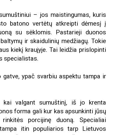
ų sumuštiniui – jos maistingumas, kuris
to batono vertėtų atkreipti dėmesį į
duoną su sėklomis. Pastarieji duonos
 baltymų ir skaidulinių medžiagų. Tokie
s kiekį kraujyje. Tai leidžia prislopinti
 specialistas.
to gatve, ypač svarbiu aspektu tampa ir
, kai valgant sumuštinį, iš jo krenta
onos forma gali kur kas apsunkinti jūsų
rinkitės porcijinę duoną. Specialiai
ampa itin populiarios tarp Lietuvos