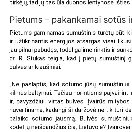
pirkėjų, tad jų pasiūla duonos lentynose išties 
Pietums – pakankamai sotūs i
Pietums gaminamas sumuštinis turėtų būti ki
ir užtikrinantis energijos atsargas visai likus
jau pilnai pabudęs, todėl galime rinktis ir sun
dr. R. Stukas teigia, kad į pietų sumuštinį ga
bulvės ar kiaušiniai.
„Ne paslaptis, kad sotumo jūsų sumuštiniui s
kilmės baltymai. Tačiau norintiems paįvairinti 
ir, pavyzdžiui, virtas bulves. Įvairūs mitybos
nuvertinama, kadangi ši daržovė ne tik turi da
palaiko sotumo jausmą. Bulvės sumuštiniuos
kodėl jų neišbandžius čia, Lietuvoje? Įvairovei