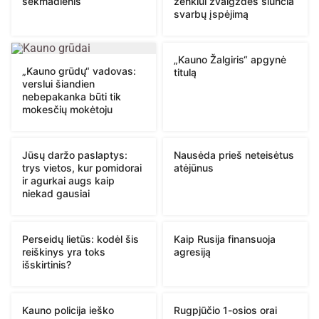
sekmadienis
ženklui žvaigždės siunčia
svarbų įspėjimą
„Kauno Žalgiris“ apgynė
„Kauno grūdų“ vadovas:
titulą
verslui šiandien
nebepakanka būti tik
mokesčių mokėtoju
Jūsų daržo paslaptys:
Nausėda prieš neteisėtus
trys vietos, kur pomidorai
atėjūnus
ir agurkai augs kaip
niekad gausiai
Perseidų lietūs: kodėl šis
Kaip Rusija finansuoja
reiškinys yra toks
agresiją
išskirtinis?
Kauno policija ieško
Rugpjūčio 1-osios orai