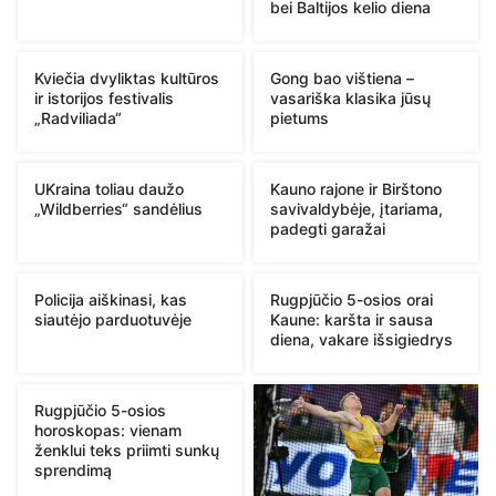
bei Baltijos kelio diena
Kviečia dvyliktas kultūros
Gong bao vištiena –
ir istorijos festivalis
vasariška klasika jūsų
„Radviliada“
pietums
UKraina toliau daužo
Kauno rajone ir Birštono
„Wildberries“ sandėlius
savivaldybėje, įtariama,
padegti garažai
Policija aiškinasi, kas
Rugpjūčio 5-osios orai
siautėjo parduotuvėje
Kaune: karšta ir sausa
diena, vakare išsigiedrys
Rugpjūčio 5-osios
horoskopas: vienam
ženklui teks priimti sunkų
sprendimą