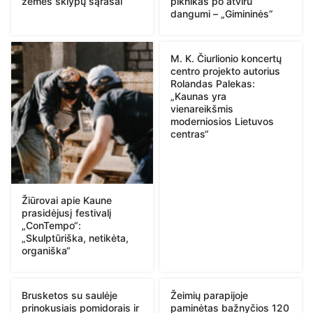
žemės sklypų sąrašai
piknikas po atviru
dangumi – „Gimininės”
M. K. Čiurlionio koncertų
centro projekto autorius
Rolandas Palekas:
„Kaunas yra
vienareikšmis
moderniosios Lietuvos
centras“
Žiūrovai apie Kaune
prasidėjusį festivalį
„ConTempo“:
„Skulptūriška, netikėta,
organiška“
Brusketos su saulėje
Žeimių parapijoje
prinokusiais pomidorais ir
paminėtas bažnyčios 120