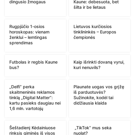
dingusio žmogaus
Kaune: debesuota, bet
šilta ir be lietaus
Rugpjūčio 1-osios
Lietuvos kurčiosios
horoskopas: vienam
tinklininkės – Europos
ženklui – lemtingas
čempionės
sprendimas
Futbolas ir regbis Kaune
Kaip išrinkti dovaną vyrui,
bus?
kuri nenuvils?
„Delfi“ perka
Plaunate uogas vos grįžę
skaitmeninės reklamos
iš parduotuvės?
tinklą „Digital Matter“:
Sužinokite, kodėl tai
kartu pasieks daugiau nei
didžiausia klaida
1,6 mln. vartotojų
Šeštadienį Kėdainiuose
„TikTok“ mus seka
rinksis giminės iš visos
nuolat?