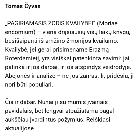
Tomas Čyvas
„PAGIRIAMASIS ŽODIS KVAILYBEI“ (Moriae
encomium) – viena drąsiausių visų laikų knygų,
besišaipanti iš amžino žmonijos kvailumo.
Kvailybė, jei gerai prisimename Erazmą
Roterdamietį, yra visiškai patenkinta savimi: jai
patinka ir jos darbai, ir jos atspindys veidrodyje.
Abejonės ir analizė – ne jos žanras. Ir, pridėsiu, ji
nori būti populiari.
Čia ir dabar. Nūnai ji su mumis įvairiais
pavidalais, bet lengvai atpažįstama pagal
aukščiau įvardintus požymius. Reiškiasi
aktualijose.