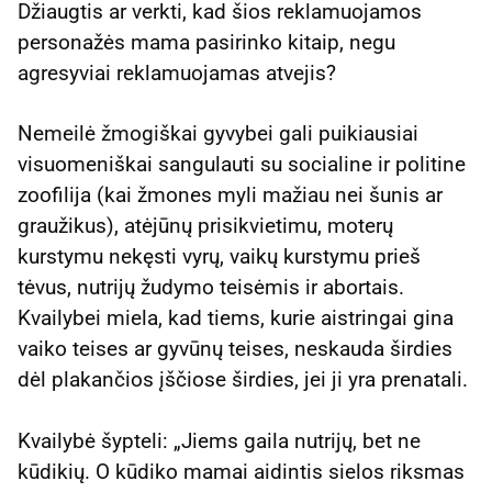
Džiaugtis ar verkti, kad šios reklamuojamos
personažės mama pasirinko kitaip, negu
agresyviai reklamuojamas atvejis?
Nemeilė žmogiškai gyvybei gali puikiausiai
visuomeniškai sangulauti su socialine ir politine
zoofilija (kai žmones myli mažiau nei šunis ar
graužikus), atėjūnų prisikvietimu, moterų
kurstymu nekęsti vyrų, vaikų kurstymu prieš
tėvus, nutrijų žudymo teisėmis ir abortais.
Kvailybei miela, kad tiems, kurie aistringai gina
vaiko teises ar gyvūnų teises, neskauda širdies
dėl plakančios įščiose širdies, jei ji yra prenatali.
Kvailybė šypteli: „Jiems gaila nutrijų, bet ne
kūdikių. O kūdiko mamai aidintis sielos riksmas