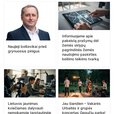
Informuojame apie
pakeistą prašymų dėl
žemės sklypų
Naujieji bolševikai prieš
pagrindinės žemės
grynuosius pinigus
naudojimo paskirties
keitimo teikimo tvarką
Lietuvos jaunimas
Jau šiandien – Vakarės
kviečiamas dalyvauti
Urbaitės ir grupės
nemokamoje tarptautinėje
koncertas Gegučių parke!