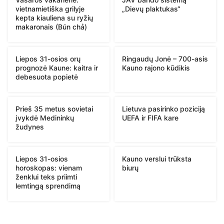
vietnamietiška grilyje
„Dievų plaktukas“
kepta kiauliena su ryžių
makaronais (Bún chả)
Liepos 31-osios orų
Ringaudų Jonė – 700-asis
prognozė Kaune: kaitra ir
Kauno rajono kūdikis
debesuota popietė
Prieš 35 metus sovietai
Lietuva pasirinko poziciją
įvykdė Medininkų
UEFA ir FIFA kare
žudynes
Liepos 31-osios
Kauno verslui trūksta
horoskopas: vienam
biurų
ženklui teks priimti
lemtingą sprendimą