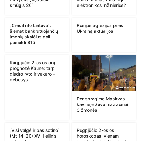
smūgis 26“
elektronikos inžinierius?
„Creditinfo Lietuva“:
Rusijos agresijos prieš
šiemet bankrutuojančių
Ukrainą aktualijos
įmonių skaičius gali
pasiekti 915
Rugpjūčio 2-osios orų
prognozė Kaune: tarp
giedro ryto ir vakaro –
debesys
Per sprogimą Maskvos
kavinėje žuvo mažiausiai
3 žmonės
„Visi valgė ir pasisotino“
Rugpjūčio 2-osios
(Mt 14, 20) XVIII eilinis
horoskopas: vienam