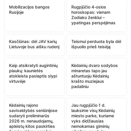
Mobilizacijos bangos
Rugpjūčio 4-osios
Rusijoje
horoskopas: vienam
Zodiako ženklui –
ypatingas perspėjimas
Kasčiūnas: dėl JAV karių
Teismui perduota byla dėl
Lietuvoje bus aišku rudenį
išpuolio prieš teisėją
Kaip atsikratyti augintinių
Kėdainių dvaro sodybos
plaukų: kaunietės
minaretas tapo jau
atskleista paslaptis slypi
aštuntuoju Kėdainių
virtuvėje
krašto muziejaus
padaliniu
Kėdainių rajono
Jau rugpjūčio 1 d.
savivaldybės seniūnijose
lauksime visų Kėdainių
sudaryti preliminarūs
miesto parke, kuriame
2026 m. nenaudojamų,
vyks didžiausias
apleistų kitos paskirties
nemokamas giminių