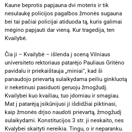
Kaune beprotis papjauna dvi moteris ir tik
nesulaukę policijos pagalbos žmonės sugauna
bei tai pačiai policijai atiduoda tą, kuris galimai
mėgino papjauti dar vieną. Kur tragedija, ten
Kvailybė.
Čia ji – Kvailybė – išlenda į sceną Vilniaus
universiteto rektoriaus patarėjo Pauliaus Gritėno
pavidalu ir priekaištauja „miniai“, kad ši
panaudojo prievartą sulaikydama peiliu ginkluotą
ir neketinusi pasiduoti geruoju žmogžudį.
Kvailybei kuo kvailiau, tuo įdomiau ir smagiau.
Mat į patarėją įsikūnijusi ji išdidžiai piktinasi,
kaip žmonės drįso naudoti prievartą, žmogžudį
sulaikydami. Konstitucijos 3 str. ji neskaito, nes
Kvalybei skaityti nereikia. Tingu, o ir neparanku.