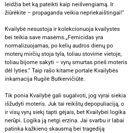
leidžia bet ką pateikti kaip neišvengiamą. Ir
žiūrėkite – propaganda veikia nepriekaištingai!“
Kvailybė nesustoja ir kolekcionuoja kvailystes
bei teikia save masėms.„Femicidas yra
normalizuojamas, po kelių audros dienų po
moterų mirčių stoja tyla, toliau stovime vietoje,
toliau bijome sakyti – vyrų smurtas prieš moteris
dėl lyties.“ Taip rašo kitame portale Kvailybės
inkarnacija Rugilė Butkervičiūtė.
Tik ponia Kvailybė gali sugalvoti, jog vyrai siekia
išžudyti moteris. Juk tai reikštų depopuliaciją, o
ir visų vyrų siekį tapti gėjais, bet Kvailybei logika
nerūpi. Logika ją netgi erzina. Jai svarbu ir labai
patinka kažkieno skausmą bei tragediją