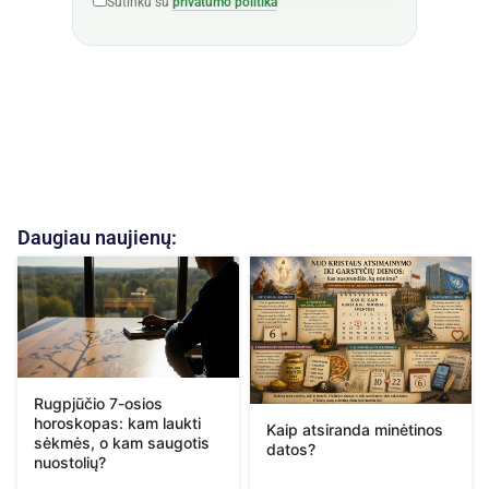
Sutinku su
privatumo politika
Daugiau naujienų:
Rugpjūčio 7-osios
horoskopas: kam laukti
Kaip atsiranda minėtinos
sėkmės, o kam saugotis
datos?
nuostolių?