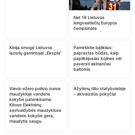
Net 19 Lietuvos
lengvaatlečių Europos
čempionate
Kinija smogė Lietuvos
Pamirškite baliklius:
lazerių gamintojai „Ekspla“
paprastas būdas, kaip
papilkėjusias kojines vėl
paversti akinančiai
baltomis
Vievio ežero poilsio zonos
Ažytėnų tilto statybvietėje
maudykloje vandens
– akivaizdūs pokyčiai
kokybė patenkinama.
Kitose Elektrėnų
savivaldybės maudyklose
vandens kokybė gera,
maudytis saugu.