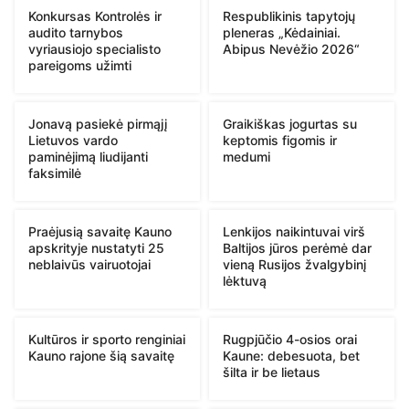
Konkursas Kontrolės ir
Respublikinis tapytojų
audito tarnybos
pleneras „Kėdainiai.
vyriausiojo specialisto
Abipus Nevėžio 2026“
pareigoms užimti
Jonavą pasiekė pirmąjį
Graikiškas jogurtas su
Lietuvos vardo
keptomis figomis ir
paminėjimą liudijanti
medumi
faksimilė
Praėjusią savaitę Kauno
Lenkijos naikintuvai virš
apskrityje nustatyti 25
Baltijos jūros perėmė dar
neblaivūs vairuotojai
vieną Rusijos žvalgybinį
lėktuvą
Kultūros ir sporto renginiai
Rugpjūčio 4-osios orai
Kauno rajone šią savaitę
Kaune: debesuota, bet
šilta ir be lietaus