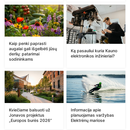
Kaip penki paprasti
augalai gali išgelbėti jūsų
Ką pasauliui kuria Kauno
derlių: patarimai
elektronikos inžinieriai?
sodininkams
Kviečiame balsuoti už
Informacija apie
Jonavos projektus
planuojamas varžybas
„Europos burės 2026“
Elektrėnų mariose