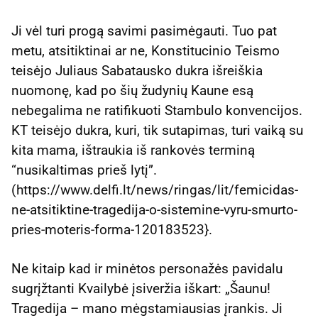
Ji vėl turi progą savimi pasimėgauti. Tuo pat
metu, atsitiktinai ar ne, Konstitucinio Teismo
teisėjo Juliaus Sabatausko dukra išreiškia
nuomonę, kad po šių žudynių Kaune esą
nebegalima ne ratifikuoti Stambulo konvencijos.
KT teisėjo dukra, kuri, tik sutapimas, turi vaiką su
kita mama, ištraukia iš rankovės terminą
“nusikaltimas prieš lytį”.
(https://www.delfi.lt/news/ringas/lit/femicidas-
ne-atsitiktine-tragedija-o-sistemine-vyru-smurto-
pries-moteris-forma-120183523}.
Ne kitaip kad ir minėtos personažės pavidalu
sugrįžtanti Kvailybė įsiveržia iškart: „Šaunu!
Tragedija – mano mėgstamiausias įrankis. Ji