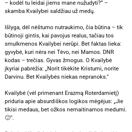
– kodėl tu leidai jiems mane nužudyti?” –
skamba Kvailybei saldžiau už medų.
Išlyga, dėl nėštumo nutraukimo, čia būtina – tik
būtinoji gintis, kai pavojus realus, tačiau tos
smulkmenos Kvailybei nerūpi. Bet faktas lieka:
gyvybė, kuri nėra nei Tėvo, nei Mamos. DNR
kodas – trečias. Gyvas žmogus. O Kvailybė
įkyriai pabrėžia: „Norit tikėkite Kristumi, norite
Darvinu. Bet Kvailybės niekas nepranoks.“
Kvailybė (vėl primenant Erazmą Roterdamietį)
priduria apie absurdiškos logikos mėgėjus: „Jie
tikisi medaus, bet ožkos nemaitinamos medumi.
🙂“.