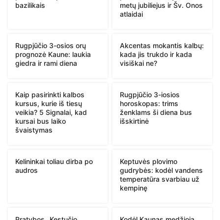
bazilikais
metų jubiliejus ir Šv. Onos
atlaidai
Rugpjūčio 3-osios orų
Akcentas mokantis kalbų:
prognozė Kaune: laukia
kada jis trukdo ir kada
giedra ir rami diena
visiškai ne?
Kaip pasirinkti kalbos
Rugpjūčio 3-iosios
kursus, kurie iš tiesų
horoskopas: trims
veikia? 5 Signalai, kad
ženklams ši diena bus
kursai bus laiko
išskirtinė
švaistymas
Kelininkai toliau dirba po
Keptuvės plovimo
audros
gudrybės: kodėl vandens
temperatūra svarbiau už
kempinę
Pratybos „Kęstučio
Kodėl Kaunas medžioja