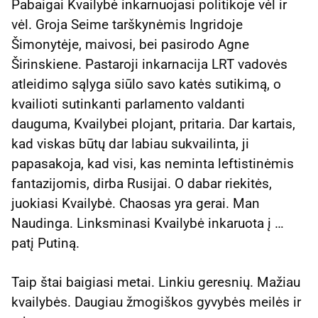
Pabaigai Kvailybė inkarnuojasi politikoje vėl ir
vėl. Groja Seime tarškynėmis Ingridoje
Šimonytėje, maivosi, bei pasirodo Agne
Širinskiene. Pastaroji inkarnacija LRT vadovės
atleidimo sąlyga siūlo savo katės sutikimą, o
kvailioti sutinkanti parlamento valdanti
dauguma, Kvailybei plojant, pritaria. Dar kartais,
kad viskas būtų dar labiau sukvailinta, ji
papasakoja, kad visi, kas neminta leftistinėmis
fantazijomis, dirba Rusijai. O dabar riekitės,
juokiasi Kvailybė. Chaosas yra gerai. Man
Naudinga. Linksminasi Kvailybė inkaruota į …
patį Putiną.
Taip štai baigiasi metai. Linkiu geresnių. Mažiau
kvailybės. Daugiau žmogiškos gyvybės meilės ir