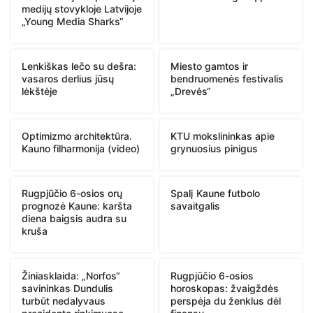
medijų stovykloje Latvijoje
„Young Media Sharks“
Lenkiškas lečo su dešra:
Miesto gamtos ir
vasaros derlius jūsų
bendruomenės festivalis
lėkštėje
„Drevės“
Optimizmo architektūra.
KTU mokslininkas apie
Kauno filharmonija (video)
grynuosius pinigus
Rugpjūčio 6-osios orų
Spalį Kaune futbolo
prognozė Kaune: karšta
savaitgalis
diena baigsis audra su
kruša
Žiniasklaida: „Norfos“
Rugpjūčio 6-osios
savininkas Dundulis
horoskopas: žvaigždės
turbūt nedalyvaus
perspėja du ženklus dėl