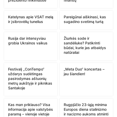
prezidento rinkimuose
finansų
Katelynas apie VSAT melą
Pareigūnai aiškinasi, kas
ir įsibrovėlių tunelius
sugadino svetimą turtą
Rusija dar intensyviau
Žiurkės sode ir
grobia Ukrainos vaikus
sandėliuke? Patikrinti
būdai, kurie jas atbaidys
natūraliai
Festivalį „ConTempo“
„Meta Duo“ koncertas –
uždarys sudėtingas
jau šiandien!
pasirodymas aštuonių
metrų aukštyje ir piknikas
Santakoje
Kas man priklauso? Visa
Rugpjūčio 23-iąją minima
informacija apie valstybės
Europos diena stalinizmo
paramą – vienoje vietoje
ir nacizmo aukoms atminti