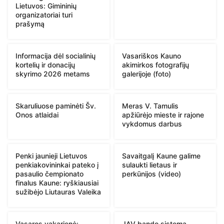
Lietuvos: Gimininių
organizatoriai turi
prašymą
Informacija dėl socialinių
Vasariškos Kauno
kortelių ir donacijų
akimirkos fotografijų
skyrimo 2026 metams
galerijoje (foto)
Skaruliuose paminėti Šv.
Meras V. Tamulis
Onos atlaidai
apžiūrėjo mieste ir rajone
vykdomus darbus
Penki jaunieji Lietuvos
Savaitgalį Kaune galime
penkiakovininkai pateko į
sulaukti lietaus ir
pasaulio čempionato
perkūnijos (video)
finalus Kaune: ryškiausiai
sužibėjo Liutauras Valeika
Vasaros vakarienė:
JAV bando sistemą