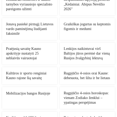
tarnybos vyriausiojo specialisto
„Kėdainiai. Abipus Nevėžio
pareigoms užimti
2026“
Jonavą pasiekė pirmąjį Lietuvos
Graikiškas jogurtas su keptomis
vardo paminėjimą liudijanti
figomis ir medumi
faksimilė
Praėjusią savaitę Kauno
Lenkijos naikintuvai virš
apskrityje nustatyti 25
Baltijos jūros perėmė dar vieną
neblaivūs vairuotojai
Rusijos žvalgybinį lėktuvą
Kultūros ir sporto renginiai
Rugpjūčio 4-osios orai Kaune:
Kauno rajone šią savaitę
debesuota, bet šilta ir be lietaus
Rugpjūčio 4-osios horoskopas:
Mobilizacijos bangos Rusijoje
vienam Zodiako ženklui –
ypatingas perspėjimas