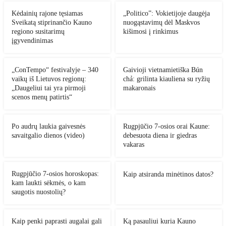
Kėdainių rajone tęsiamas
„Politico”: Vokietijoje daugėja
Sveikatą stiprinančio Kauno
nuogąstavimų dėl Maskvos
regiono susitarimų
kišimosi į rinkimus
įgyvendinimas
„ConTempo“ festivalyje – 340
Gaivioji vietnamietiška Bún
vaikų iš Lietuvos regionų:
chả: grilinta kiauliena su ryžių
„Daugeliui tai yra pirmoji
makaronais
scenos menų patirtis“
Po audrų laukia gaivesnės
Rugpjūčio 7-osios orai Kaune:
savaitgalio dienos (video)
debesuota diena ir giedras
vakaras
Rugpjūčio 7-osios horoskopas:
Kaip atsiranda minėtinos datos?
kam laukti sėkmės, o kam
saugotis nuostolių?
Kaip penki paprasti augalai gali
Ką pasauliui kuria Kauno