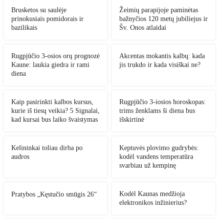
Brusketos su saulėje
Žeimių parapijoje paminėtas
prinokusiais pomidorais ir
bažnyčios 120 metų jubiliejus ir
bazilikais
Šv. Onos atlaidai
Rugpjūčio 3-osios orų prognozė
Akcentas mokantis kalbų: kada
Kaune: laukia giedra ir rami
jis trukdo ir kada visiškai ne?
diena
Kaip pasirinkti kalbos kursus,
Rugpjūčio 3-iosios horoskopas:
kurie iš tiesų veikia? 5 Signalai,
trims ženklams ši diena bus
kad kursai bus laiko švaistymas
išskirtinė
Kelininkai toliau dirba po
Keptuvės plovimo gudrybės:
audros
kodėl vandens temperatūra
svarbiau už kempinę
Kodėl Kaunas medžioja
Pratybos „Kęstučio smūgis 26“
elektronikos inžinierius?