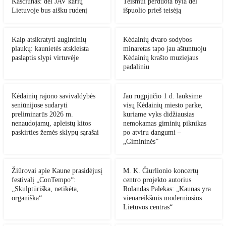
Kasčiūnas: dėl JAV karių
Teismui perduota byla dėl
Lietuvoje bus aišku rudenį
išpuolio prieš teisėją
Kaip atsikratyti augintinių
Kėdainių dvaro sodybos
plaukų: kaunietės atskleista
minaretas tapo jau aštuntuoju
paslaptis slypi virtuvėje
Kėdainių krašto muziejaus
padaliniu
Kėdainių rajono savivaldybės
Jau rugpjūčio 1 d. lauksime
seniūnijose sudaryti
visų Kėdainių miesto parke,
preliminarūs 2026 m.
kuriame vyks didžiausias
nenaudojamų, apleistų kitos
nemokamas giminių piknikas
paskirties žemės sklypų sąrašai
po atviru dangumi –
„Gimininės”
Žiūrovai apie Kaune prasidėjusį
M. K. Čiurlionio koncertų
festivalį „ConTempo“:
centro projekto autorius
„Skulptūriška, netikėta,
Rolandas Palekas: „Kaunas yra
organiška“
vienareikšmis moderniosios
Lietuvos centras“