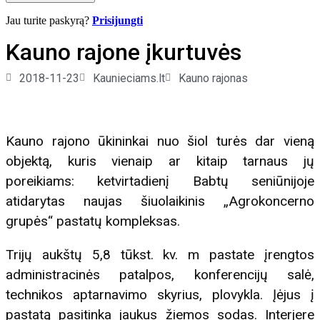
Jau turite paskyrą?
Prisijungti
Kauno rajone įkurtuvės
2018-11-23
Kaunieciams.lt
Kauno rajonas
Kauno rajono ūkininkai nuo šiol turės dar vieną
objektą, kuris vienaip ar kitaip tarnaus jų
poreikiams: ketvirtadienį Babtų seniūnijoje
atidarytas naujas šiuolaikinis „Agrokoncerno
grupės“ pastatų kompleksas.
Trijų aukštų 5,8 tūkst. kv. m pastate įrengtos
administracinės patalpos, konferencijų salė,
technikos aptarnavimo skyrius, plovykla. Įėjus į
pastatą pasitinka jaukus žiemos sodas. Interjere