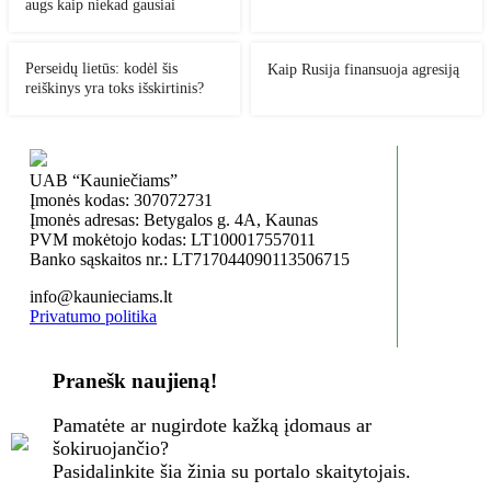
augs kaip niekad gausiai
Perseidų lietūs: kodėl šis
Kaip Rusija finansuoja agresiją
reiškinys yra toks išskirtinis?
UAB “Kauniečiams”
Įmonės kodas: 307072731
Įmonės adresas: Betygalos g. 4A, Kaunas
PVM mokėtojo kodas: LT100017557011
Banko sąskaitos nr.: LT717044090113506715
info@kaunieciams.lt
Privatumo politika
Pranešk naujieną!
Pamatėte ar nugirdote kažką įdomaus ar
šokiruojančio?
Pasidalinkite šia žinia su portalo skaitytojais.