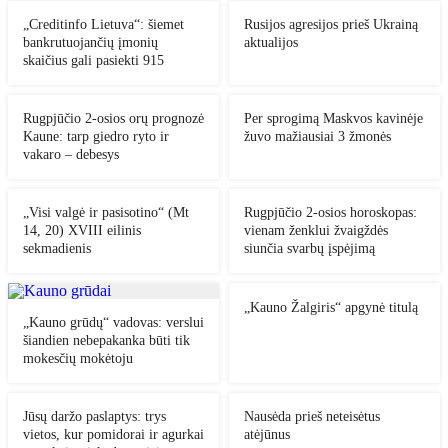
„Creditinfo Lietuva“: šiemet
Rusijos agresijos prieš Ukrainą
bankrutuojančių įmonių
aktualijos
skaičius gali pasiekti 915
Rugpjūčio 2-osios orų prognozė
Per sprogimą Maskvos kavinėje
Kaune: tarp giedro ryto ir
žuvo mažiausiai 3 žmonės
vakaro – debesys
„Visi valgė ir pasisotino“ (Mt
Rugpjūčio 2-osios horoskopas:
14, 20) XVIII eilinis
vienam ženklui žvaigždės
sekmadienis
siunčia svarbų įspėjimą
„Kauno Žalgiris“ apgynė titulą
„Kauno grūdų“ vadovas: verslui
šiandien nebepakanka būti tik
mokesčių mokėtoju
Jūsų daržo paslaptys: trys
Nausėda prieš neteisėtus
vietos, kur pomidorai ir agurkai
atėjūnus