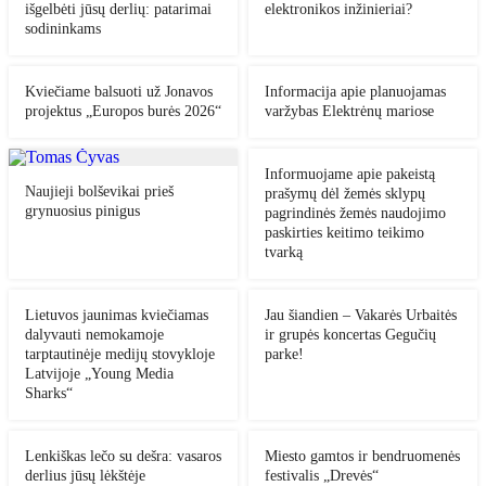
išgelbėti jūsų derlių: patarimai
elektronikos inžinieriai?
sodininkams
Kviečiame balsuoti už Jonavos
Informacija apie planuojamas
projektus „Europos burės 2026“
varžybas Elektrėnų mariose
Informuojame apie pakeistą
Naujieji bolševikai prieš
prašymų dėl žemės sklypų
grynuosius pinigus
pagrindinės žemės naudojimo
paskirties keitimo teikimo
tvarką
Lietuvos jaunimas kviečiamas
Jau šiandien – Vakarės Urbaitės
dalyvauti nemokamoje
ir grupės koncertas Gegučių
tarptautinėje medijų stovykloje
parke!
Latvijoje „Young Media
Sharks“
Lenkiškas lečo su dešra: vasaros
Miesto gamtos ir bendruomenės
derlius jūsų lėkštėje
festivalis „Drevės“