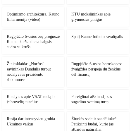
Optimizmo architektūra. Kauno
KTU mokslininkas apie
filharmonija (video)
grynuosius pinigus
Rugpjūčio 6-osios orų prognozė
Spalį Kaune futbolo savaitgalis
Kaune: karšta diena baigsis
audra su kruša
Žiniasklaida: „Norfos“
Rugpjūčio 6-osios horoskopas:
savininkas Dundulis turbūt
žvaigždės perspėja du ženklus
nedalyvaus prezidento
dėl finansų
rinkimuose
Katelynas apie VSAT melą ir
Pareigūnai aiškinasi, kas
įsibrovėlių tunelius
sugadino svetimą turtą
Rusija dar intensyviau grobia
Žiurkės sode ir sandėliuke?
Ukrainos vaikus
Patikrinti būdai, kurie jas
atbaidys natūraliai