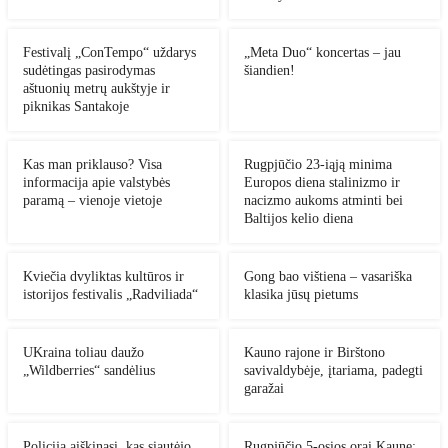
Festivalį „ConTempo“ uždarys
„Meta Duo“ koncertas – jau
sudėtingas pasirodymas
šiandien!
aštuonių metrų aukštyje ir
piknikas Santakoje
Kas man priklauso? Visa
Rugpjūčio 23-iąją minima
informacija apie valstybės
Europos diena stalinizmo ir
paramą – vienoje vietoje
nacizmo aukoms atminti bei
Baltijos kelio diena
Kviečia dvyliktas kultūros ir
Gong bao vištiena – vasariška
istorijos festivalis „Radviliada“
klasika jūsų pietums
UKraina toliau daužo
Kauno rajone ir Birštono
„Wildberries“ sandėlius
savivaldybėje, įtariama, padegti
garažai
Policija aiškinasi, kas siautėjo
Rugpjūčio 5-osios orai Kaune: