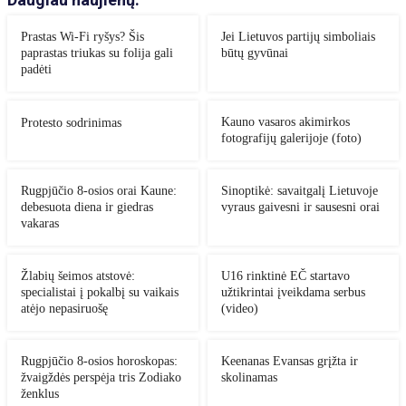
Prastas Wi-Fi ryšys? Šis
Jei Lietuvos partijų simboliais
paprastas triukas su folija gali
būtų gyvūnai
padėti
Kauno vasaros akimirkos
Protesto sodrinimas
fotografijų galerijoje (foto)
Rugpjūčio 8-osios orai Kaune:
Sinoptikė: savaitgalį Lietuvoje
debesuota diena ir giedras
vyraus gaivesni ir sausesni orai
vakaras
Žlabių šeimos atstovė:
U16 rinktinė EČ startavo
specialistai į pokalbį su vaikais
užtikrintai įveikdama serbus
atėjo nepasiruošę
(video)
Rugpjūčio 8-osios horoskopas:
Keenanas Evansas grįžta ir
žvaigždės perspėja tris Zodiako
skolinamas
ženklus