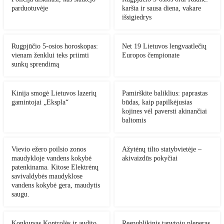
parduotuvėje
karšta ir sausa diena, vakare
išsigiedrys
Rugpjūčio 5-osios horoskopas:
Net 19 Lietuvos lengvaatlečių
vienam ženklui teks priimti
Europos čempionate
sunkų sprendimą
Kinija smogė Lietuvos lazerių
Pamirškite baliklius: paprastas
gamintojai „Ekspla“
būdas, kaip papilkėjusias
kojines vėl paversti akinančiai
baltomis
Vievio ežero poilsio zonos
Ažytėnų tilto statybvietėje –
maudykloje vandens kokybė
akivaizdūs pokyčiai
patenkinama. Kitose Elektrėnų
savivaldybės maudyklose
vandens kokybė gera, maudytis
saugu.
Konkursas Kontrolės ir audito
Respublikinis tapytojų pleneras