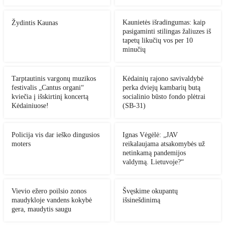
Kaunietės išradingumas: kaip
Žydintis Kaunas
pasigaminti stilingas žaliuzes iš
tapetų likučių vos per 10
minučių
Tarptautinis vargonų muzikos
Kėdainių rajono savivaldybė
festivalis „Cantus organi“
perka dviejų kambarių butą
kviečia į išskirtinį koncertą
socialinio būsto fondo plėtrai
Kėdainiuose!
(SB-31)
Policija vis dar ieško dingusios
Ignas Vėgėlė: „JAV
moters
reikalaujama atsakomybės už
netinkamą pandemijos
valdymą. Lietuvoje?“
Vievio ežero poilsio zonos
Švęskime okupantų
maudykloje vandens kokybė
išsinešdinimą
gera, maudytis saugu