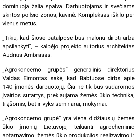
dominuoja žalia spalva. Darbuotojams ir svečiams
skirtos poilsio zonos, kavinė. Kompleksas iškilo per
vienus metus.
„Tikiu, kad šiose patalpose bus malonu dirbti arba
apsilankyti“, – kalbėjo projekto autorius architektas
Audrius Ambrasas.
„Agrokoncerno grupės“ generalinis direktorius
Valdas Eimontas sakė, kad Babtuose dirbs apie
140 įmonės darbuotojų. Čia ne tik bus sudaromos
įvairios sutartys, prekiaujama žemės ūkio technika,
trąšomis, bet ir vyks seminarai, mokymai.
„Agrokoncerno grupė“ yra viena didžiausių žemės
ūkio įmonių Lietuvoje, teikianti agrocheminio
aptarnavimo, žemės ūkio produkcijos realizavimo ir