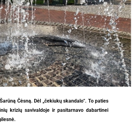
 Šarūną Čėsną. Dėl „čekiukų skandalo“. To paties
nių krizių savivaldoje ir pasitarnavo dabartinei
gilesnė.