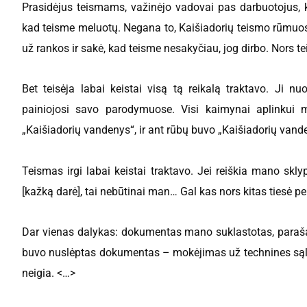
Prasidėjus teismams, važinėjo vadovai pas darbuotojus, k
kad teisme meluotų. Negana to, Kaišiadorių teismo rūmuos
už rankos ir sakė, kad teisme nesakyčiau, jog dirbo. Nors t
Bet teisėja labai keistai visą tą reikalą traktavo. Ji n
painiojosi savo parodymuose. Visi kaimynai aplinkui
„Kaišiadorių vandenys“, ir ant rūbų buvo „Kaišiadorių vand
Teismas irgi labai keistai traktavo. Jei reiškia mano skl
[kažką darė], tai nebūtinai man… Gal kas nors kitas tiesė pe
Dar vienas dalykas: dokumentas mano suklastotas, parašai 
buvo nuslėptas dokumentas – mokėjimas už technines sąlyg
neigia. <…>