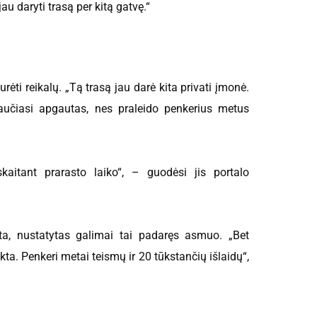
au daryti trasą per kitą gatvę.“
rėti reikalų. „Tą trasą jau darė kita privati įmonė.
jaučiasi apgautas, nes praleido penkerius metus
itant prarasto laiko“, – guodėsi jis portalo
a, nustatytas galimai tai padaręs asmuo. „Bet
ta. Penkeri metai teismų ir 20 tūkstančių išlaidų“,