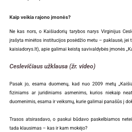
Kaip veikia rajono įmonės?
Ne kas nors, o Kaišiadorių tarybos narys Virginijus Cesl
įrašyta minėtos institucijos posėdžio metu – paklausė, jei 
kaisiadorys.lt), apie galimai keistą savivaldybės įmonės „
Ceslevičiaus užklausa (žr. video)
Pasak jo, esama duomenų, kad nuo 2009 metų „Kaišiado
fiziniams ar juridiniams asmenims, kurios niekaip neat
duomenimis, esama ir veiksmų, kurie galimai panašūs į do
Trasos atsirasdavo, o paskui būdavo paskelbiamos neteisė
tada klausimas – kas ir kam mokėjo?