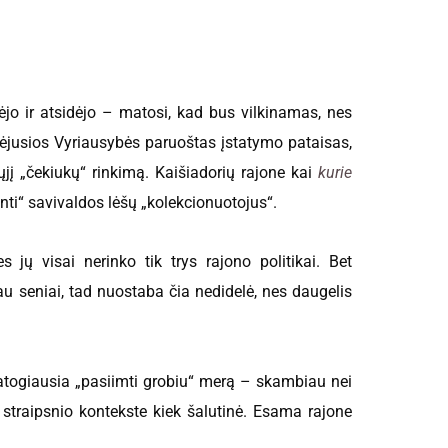
dėjo ir atsidėjo – matosi, kad bus vilkinamas, nes
aėjusios Vyriausybės paruoštas įstatymo pataisas,
jį „čekiukų“ rinkimą. Kaišiadorių rajone kai
kurie
inti“ savivaldos lėšų „kolekcionuotojus“.
 jų visai nerinko tik trys rajono politikai. Bet
au seniai, tad nuostaba čia nedidelė, nes daugelis
 patogiausia „pasiimti grobiu“ merą – skambiau nei
io straipsnio kontekste kiek šalutinė. Esama rajone