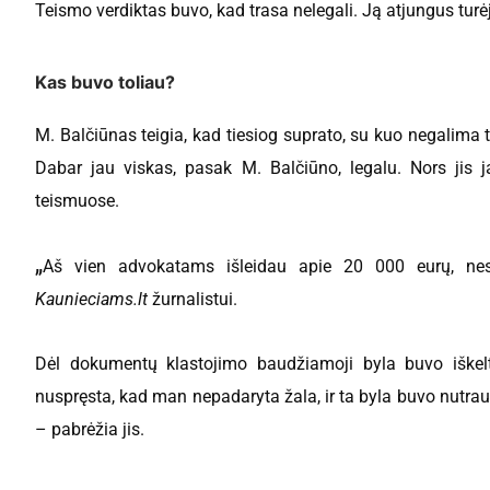
Teismo verdiktas buvo, kad trasa nelegali. Ją atjungus turėj
Kas buvo toliau?
M. Balčiūnas teigia, kad tiesiog suprato, su kuo negalima tu
Dabar jau viskas, pasak M. Balčiūno, legalu. Nors jis 
teismuose.
„
Aš vien advokatams išleidau apie 20 000 eurų, neska
Kaunieciams.lt
žurnalistui.
Dėl dokumentų klastojimo baudžiamoji byla buvo iškelt
nuspręsta, kad man nepadaryta žala, ir ta byla buvo nutrauk
– pabrėžia jis.