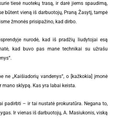
urie tiesė nuotekų trasą, ir darė jiems spaudimą,
e būtent vieną iš darbuotojų, Praną Žasytį, tampė
eisme žmonės prisipažino, kad dirbo.
uosprendyje nurodė, kad iš pradžių liudytojai esą
 matė, kad buvo pas mane technikai su užrašu
enys“.
ype ne „Kaišiadorių vandenys“, o [kažkokia] įmonė
r mano sklypą. Kas yra labai keista.
padirbti – ir tai nustatė prokuratūra. Negana to,
as. Ir vienas iš darbuotojų, A. Masiukonis, viską