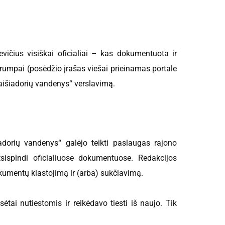
evičius visiškai oficialiai – kas dokumentuota ir
trumpai (posėdžio įrašas viešai prieinamas portale
Kaišiadorių vandenys“ verslavimą.
rių vandenys“ galėjo teikti paslaugas rajono
sispindi oficialiuose dokumentuose. Redakcijos
kumentų klastojimą ir (arba) sukčiavimą.
tai nutiestomis ir reikėdavo tiesti iš naujo. Tik