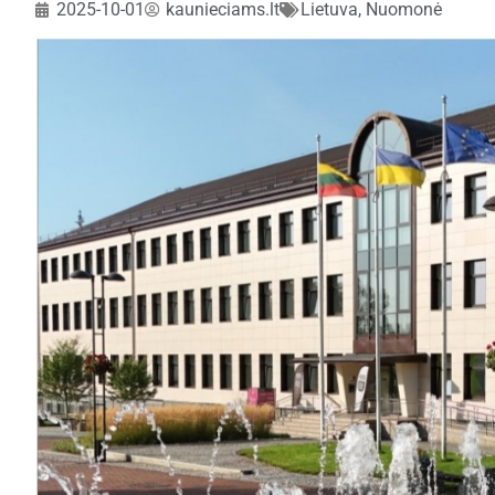
2025-10-01
kaunieciams.lt
Lietuva
,
Nuomonė