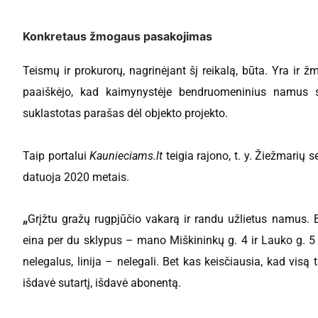
Konkretaus žmogaus pasakojimas
Teismų ir prokurorų, nagrinėjant šį reikalą, būta. Yra ir žm
paaiškėjo, kad kaimynystėje bendruomeninius namus 
suklastotas parašas dėl objekto projekto.
Taip portalui
Kaunieciams.lt
teigia rajono, t. y. Žiežmarių 
datuoja 2020 metais.
„
Grįžtu gražų rugpjūčio vakarą ir randu užlietus namus. 
eina per du sklypus – mano Miškininkų g. 4 ir Lauko g. 5
nelegalus, linija – nelegali. Bet kas keisčiausia, kad visą
išdavė sutartį, išdavė abonentą.