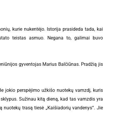
onių, kurie nukentėjo. Istorija prasideda tada, kai
stato teistas asmuo. Negana to, galimai buvo
seniūnijos gyventojas Marius Balčiūnas. Pradžią jis
Be jokio perspėjimo užkišo nuotekų vamzdį, kuris
 sklypus. Sužinau kitą dieną, kad tas vamzdis yra
 tą nuotekų trasą tiesė „Kaišiadorių vandenys“. Jie