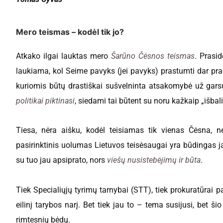
Mero teismas – kodėl tik jo?
Atkako ilgai lauktas mero
Šarūno Čėsnos teismas
. Prasi
laukiama, kol Seime pavyks (jei pavyks) prastumti dar pr
kuriomis būtų drastiškai sušvelninta atsakomybė už garsų
politikai piktinasi
, siedami tai būtent su noru kažkaip „išbal
Tiesa, nėra aišku, kodėl teisiamas tik vienas Čėsna, nes
pasirinktinis uolumas Lietuvos teisėsaugai yra būdingas j
su tuo jau apsiprato, nors
viešų nusistebėjimų ir būta
.
Tiek Specialiųjų tyrimų tarnybai (STT), tiek prokuratūrai
eilinį tarybos narį. Bet tiek jau to – tema susijusi, bet š
rimtesnių bėdų.