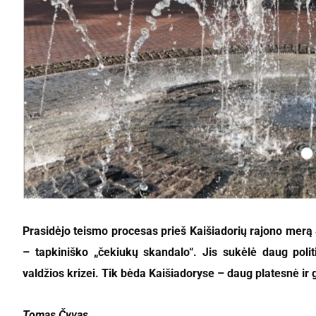
Prasidėjo teismo procesas prieš Kaišiadorių rajono merą
– tapkiniško „čekiukų skandalo“. Jis sukėlė daug politi
valdžios krizei. Tik bėda Kaišiadoryse – daug platesnė ir 
Tomas Čyvas