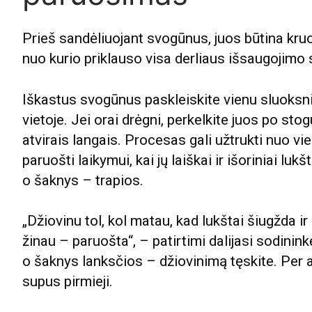
Prieš sandėliuojant svogūnus, juos būtina kruo
nuo kurio priklauso visa derliaus išsaugojimo
Iškastus svogūnus paskleiskite vienu sluoksniu
vietoje. Jei orai drėgni, perkelkite juos po sto
atvirais langais. Procesas gali užtrukti nuo vi
paruošti laikymui, kai jų laiškai ir išoriniai luk
o šaknys – trapios.
„Džiovinu tol, kol matau, kad lukštai šiugžda ir
žinau – paruošta“, – patirtimi dalijasi sodinink
o šaknys lanksčios – džiovinimą tęskite. Per 
supus pirmieji.