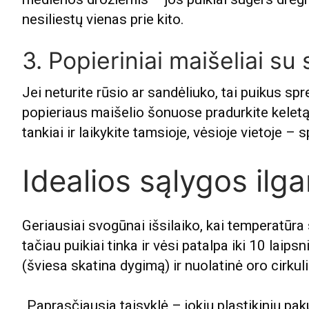
nesiliestų vienas prie kito.
3. Popieriniai maišeliai su
Jei neturite rūsio ar sandėliuko, tai puikus s
popieriaus maišelio šonuose pradurkite keletą
tankiai ir laikykite tamsioje, vėsioje vietoje – 
Idealios sąlygos ilg
Geriausiai svogūnai išsilaiko, kai temperatūra
tačiau puikiai tinka ir vėsi patalpa iki 10 lai
(šviesa skatina dygimą) ir nuolatinė oro cirkuli
„Paprasčiausia taisyklė – jokių plastikinių pak