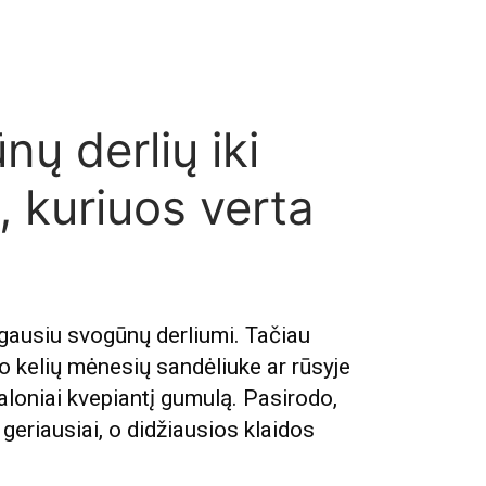
nų derlių iki
, kuriuos verta
 gausiu svogūnų derliumi. Tačiau
 kelių mėnesių sandėliuke ar rūsyje
aloniai kvepiantį gumulą. Pasirodo,
 geriausiai, o didžiausios klaidos