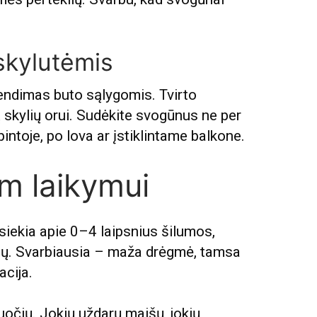
 skylutėmis
prendimas buto sąlygomis. Tvirto
 skylių orui. Sudėkite svogūnus ne per
spintoje, po lova ar įstiklintame balkone.
am laikymui
 siekia apie 0–4 laipsnius šilumos,
psnių. Svarbiausia – maža drėgmė, tamsa
acija.
uočių. Jokių uždarų maišų, jokių