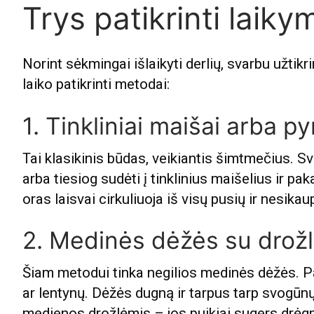
Trys patikrinti laik
Norint sėkmingai išlaikyti derlių, svarbu užtikrin
laiko patikrinti metodai:
1. Tinkliniai maišai arba p
Tai klasikinis būdas, veikiantis šimtmečius. S
arba tiesiog sudėti į tinklinius maišelius ir pak
oras laisvai cirkuliuoja iš visų pusių ir nesika
2. Medinės dėžės su drož
Šiam metodui tinka negilios medinės dėžės. Pak
ar lentynų. Dėžės dugną ir tarpus tarp svogūn
medienos drožlėmis – jos puikiai sugers drėg