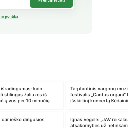
o politika
 išradingumas: kaip
Tarptautinis vargonų muz
i stilingas žaliuzes iš
festivalis „Cantus organi“ k
učių vos per 10 minučių
išskirtinį koncertą Kėdain
is dar ieško dingusios
Ignas Vėgėlė: „JAV reikal
atsakomybės už netinkam