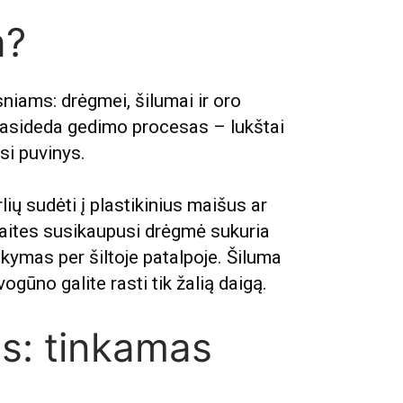
a?
niams: drėgmei, šilumai ir oro
prasideda gedimo procesas – lukštai
si puvinys.
lių sudėti į plastikinius maišus ar
aites susikaupusi drėgmė sukuria
aikymas per šiltoje patalpoje. Šiluma
ogūno galite rasti tik žalią daigą.
is: tinkamas