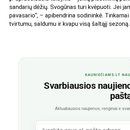
sandarių dėžių. Svogūnas turi kvėpuoti. Jei jam 
pavasario“, – apibendrina sodininkė. Tinkamai 
tvirtumu, saldumu ir kvapu visą šaltąjį sezoną.
KAUNIEČIAMS.LT NAU
Svarbiausios naujienos
pašt
Aktualiausios naujienos, renginiai ir svar