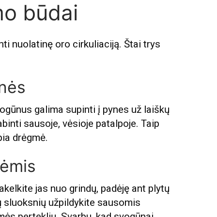
ymo būdai
ti nuolatinę oro cirkuliaciją. Štai trys
ynės
vogūnus galima supinti į pynes už laiškų
abinti sausoje, vėsioje patalpoje. Taip
upia drėgmė.
lėmis
elkite jas nuo grindų, padėję ant plytų
ų sluoksnių užpildykite sausomis
mės perteklių. Svarbu, kad svogūnai