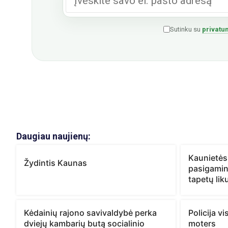
Sutinku su
privatum
Daugiau naujienų:
Kaunietės
Žydintis Kaunas
pasigamint
tapetų lik
Kėdainių rajono savivaldybė perka
Policija v
dviejų kambarių butą socialinio
moters