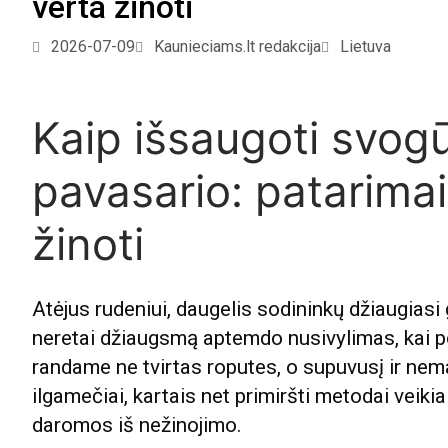
verta žinoti
2026-07-09
Kaunieciams.lt redakcija
Lietuva
Kaip išsaugoti svogū
pavasario: patarimai
žinoti
Atėjus rudeniui, daugelis sodininkų džiaugiasi
neretai džiaugsmą aptemdo nusivylimas, kai po
randame ne tvirtas roputes, o supuvusį ir nem
ilgamečiai, kartais net primiršti metodai veikia
daromos iš nežinojimo.