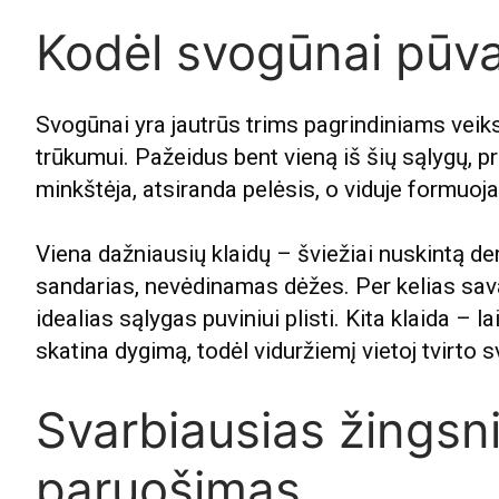
Kodėl svogūnai pūv
Svogūnai yra jautrūs trims pagrindiniams veiks
trūkumui. Pažeidus bent vieną iš šių sąlygų, 
minkštėja, atsiranda pelėsis, o viduje formuoja
Viena dažniausių klaidų – šviežiai nuskintą der
sandarias, nevėdinamas dėžes. Per kelias sav
idealias sąlygas puviniui plisti. Kita klaida – l
skatina dygimą, todėl viduržiemį vietoj tvirto sv
Svarbiausias žingsn
paruošimas