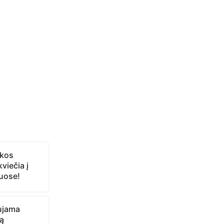
ikos
viečia į
iuose!
aujama
ą