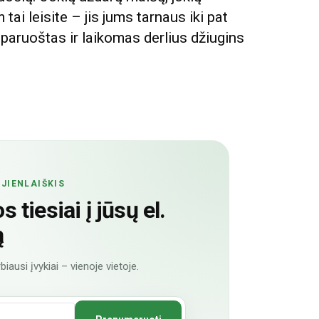
tai leisite – jis jums tarnaus iki pat
paruoštas ir laikomas derlius džiugins
JIENLAIŠKIS
 tiesiai į jūsų el.
ą
biausi įvykiai – vienoje vietoje.