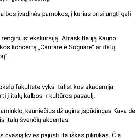
albos įvadinės pamokos, į kurias prisijungti gali
 renginius: ekskursiją „Atrask Italiją Kauno
kos koncertą „Cantare e Sognare“ ar italų
bų“.
kslų fakultete vyks Italistikos akademija
i į italų kalbos ir kultūros pasaulį.
 paminklo, kauniečius džiugins įspūdingas Kava de
is italų švenčių akcentas.
dvasią kvies pajusti itališkas piknikas. Čia