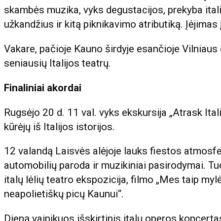
skambės muzika, vyks degustacijos, prekyba itali
užkandžius ir kitą piknikavimo atributiką. Įėjimas 
Vakare, pačioje Kauno širdyje esančioje Vilniaus 
seniausių Italijos teatrų.
Finaliniai akordai
Rugsėjo 20 d. 11 val. vyks ekskursija „Atrask Ita
kūrėjų iš Italijos istorijos.
12 valandą Laisvės alėjoje lauks fiestos atmosfera
automobilių paroda ir muzikiniai pasirodymai. Tuo 
italų lėlių teatro ekspozicija, filmo „Mes taip my
neapolietiškų picų Kaunui“.
Dieną vainikuos išskirtinis italų operos koncerta