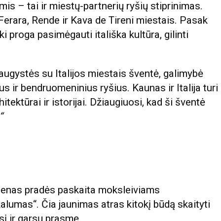
mis – tai ir miestų-partnerių ryšių stiprinimas.
Ferara, Rende ir Kava de Tireni miestais. Pasak
proga pasimėgauti itališka kultūra, gilinti
raugystės su Italijos miestais šventė, galimybė
s ir bendruomeninius ryšius. Kaunas ir Italija turi
tektūrai ir istorijai. Džiaugiuosi, kad ši šventė
“
 dienas pradės paskaita moksleiviams
lumas“. Čia jaunimas atras kitokį būdą skaityti
sį ir garsų prasmę.