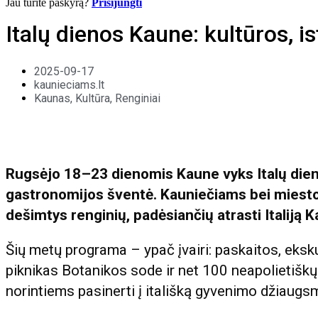
Jau turite paskyrą?
Prisijungti
Italų dienos Kaune: kultūros, is
2025-09-17
kaunieciams.lt
Kaunas
,
Kultūra
,
Renginiai
Rugsėjo 18–23 dienomis Kaune vyks Italų dieno
gastronomijos šventė. Kauniečiams bei miesto
dešimtys renginių, padėsiančių atrasti Italiją 
Šių metų programa – ypač įvairi: paskaitos, eksku
piknikas Botanikos sode ir net 100 neapolietiškų 
norintiems pasinerti į itališką gyvenimo džiaugs