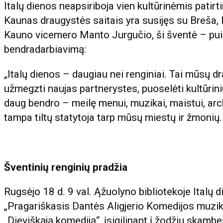
Italų dienos neapsiriboja vien kultūrinėmis patirti
Kaunas draugystės saitais yra susijęs su Breša, 
Kauno vicemero Manto Jurgučio, ši šventė – puiki 
bendradarbiavimą:
„
Italų dienos – daugiau nei renginiai. Tai mūsų d
užmegzti naujas partnerystes, puoselėti kultūriniu
daug bendro – meilę menui, muzikai, maistui, archi
tampa tiltų statytoja tarp mūsų miestų ir žmonių.
Šventinių renginių pradžia
Rugsėjo 18 d. 9 val. Ąžuolyno bibliotekoje Italų
„Pragariškasis Dantės Aligjerio Komedijos muzika
„Dieviškąją komediją“, įsigilinant į žodžių skambe