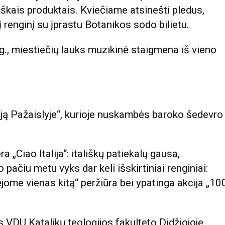
škais produktais. Kviečiame atsinešti pledus,
į renginį su įprastu Botanikos sodo bilietu.
g., miestiečių lauks muzikinė staigmena iš vieno
liją Pažaislyje“, kurioje nuskambės baroko šedevro
 „Ciao Italija“: itališkų patiekalų gausa,
pačiu metu vyks dar keli išskirtiniai renginiai:
lėjome vienas kitą“ peržiūra bei ypatinga akcija „10
s VDU Katalikų teologijos fakulteto Didžiojoje