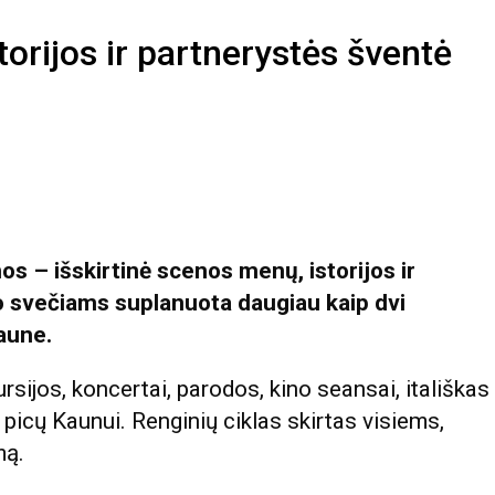
torijos ir partnerystės šventė
s – išskirtinė scenos menų, istorijos ir
 svečiams suplanuota daugiau kaip dvi
Kaune.
rsijos, koncertai, parodos, kino seansai, itališkas
picų Kaunui. Renginių ciklas skirtas visiems,
mą.