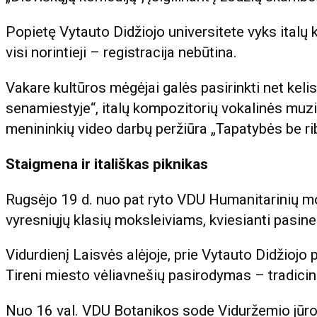
Popietę Vytauto Didžiojo universitete vyks italų k
visi norintieji – registracija nebūtina.
Vakare kultūros mėgėjai galės pasirinkti net kelis
senamiestyje“, italų kompozitorių vokalinės muzi
menininkių video darbų peržiūra „Tapatybės be ri
Staigmena ir itališkas piknikas
Rugsėjo 19 d. nuo pat ryto VDU Humanitarinių mo
vyresniųjų klasių moksleiviams, kviesianti pasinert
Vidurdienį Laisvės alėjoje, prie Vytauto Didžiojo
Tireni miesto vėliavnešių pasirodymas – tradicin
Nuo 16 val. VDU Botanikos sode Viduržemio jūros 