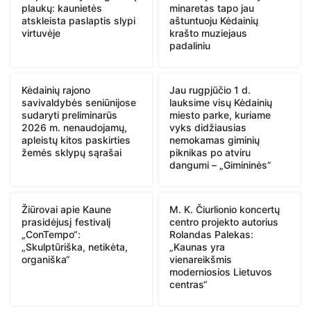
plaukų: kaunietės
minaretas tapo jau
atskleista paslaptis slypi
aštuntuoju Kėdainių
virtuvėje
krašto muziejaus
padaliniu
Kėdainių rajono
Jau rugpjūčio 1 d.
savivaldybės seniūnijose
lauksime visų Kėdainių
sudaryti preliminarūs
miesto parke, kuriame
2026 m. nenaudojamų,
vyks didžiausias
apleistų kitos paskirties
nemokamas giminių
žemės sklypų sąrašai
piknikas po atviru
dangumi – „Gimininės”
Žiūrovai apie Kaune
M. K. Čiurlionio koncertų
prasidėjusį festivalį
centro projekto autorius
„ConTempo“:
Rolandas Palekas:
„Skulptūriška, netikėta,
„Kaunas yra
organiška“
vienareikšmis
moderniosios Lietuvos
centras“