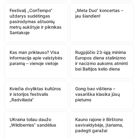
Festivalį „ConTempo“
„Meta Duo“ koncertas –
uždarys sudėtingas
jau šiandien!
pasirodymas aštuonių
metrų aukštyje ir piknikas
Santakoje
Kas man priklauso? Visa
Rugpjūčio 23-iąją minima
informacija apie valstybės
Europos diena stalinizmo
paramą – vienoje vietoje
ir nacizmo aukoms atminti
bei Baltijos kelio diena
Kviečia dvyliktas kultūros
Gong bao vištiena –
ir istorijos festivalis
vasariška klasika jūsų
„Radviliada“
pietums
UKraina toliau daužo
Kauno rajone ir Birštono
„Wildberries“ sandėlius
savivaldybėje, įtariama,
padegti garažai