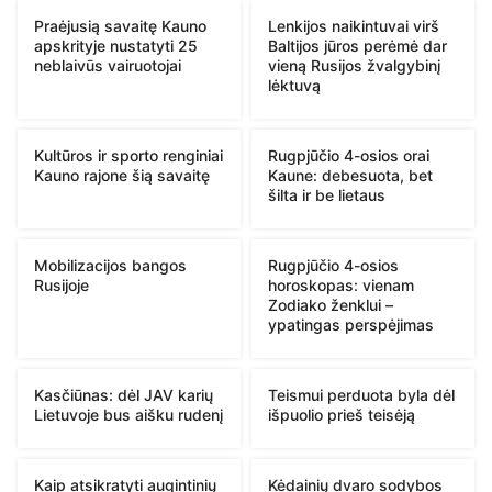
Praėjusią savaitę Kauno
Lenkijos naikintuvai virš
apskrityje nustatyti 25
Baltijos jūros perėmė dar
neblaivūs vairuotojai
vieną Rusijos žvalgybinį
lėktuvą
Kultūros ir sporto renginiai
Rugpjūčio 4-osios orai
Kauno rajone šią savaitę
Kaune: debesuota, bet
šilta ir be lietaus
Mobilizacijos bangos
Rugpjūčio 4-osios
Rusijoje
horoskopas: vienam
Zodiako ženklui –
ypatingas perspėjimas
Kasčiūnas: dėl JAV karių
Teismui perduota byla dėl
Lietuvoje bus aišku rudenį
išpuolio prieš teisėją
Kaip atsikratyti augintinių
Kėdainių dvaro sodybos