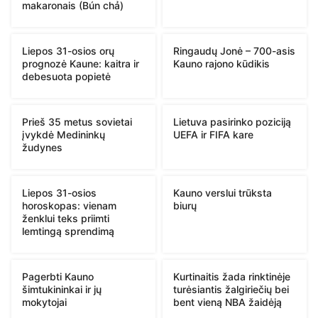
makaronais (Bún chả)
Liepos 31-osios orų
Ringaudų Jonė – 700-asis
prognozė Kaune: kaitra ir
Kauno rajono kūdikis
debesuota popietė
Prieš 35 metus sovietai
Lietuva pasirinko poziciją
įvykdė Medininkų
UEFA ir FIFA kare
žudynes
Liepos 31-osios
Kauno verslui trūksta
horoskopas: vienam
biurų
ženklui teks priimti
lemtingą sprendimą
Pagerbti Kauno
Kurtinaitis žada rinktinėje
šimtukininkai ir jų
turėsiantis žalgiriečių bei
mokytojai
bent vieną NBA žaidėją