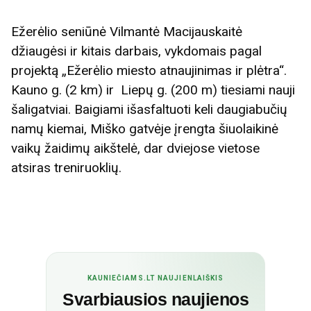
Ežerėlio seniūnė Vilmantė Macijauskaitė
džiaugėsi ir kitais darbais, vykdomais pagal
projektą „Ežerėlio miesto atnaujinimas ir plėtra“.
Kauno g. (2 km) ir Liepų g. (200 m) tiesiami nauji
šaligatviai. Baigiami išasfaltuoti keli daugiabučių
namų kiemai, Miško gatvėje įrengta šiuolaikinė
vaikų žaidimų aikštelė, dar dviejose vietose
atsiras treniruoklių.
KAUNIEČIAMS.LT NAUJIENLAIŠKIS
Svarbiausios naujienos