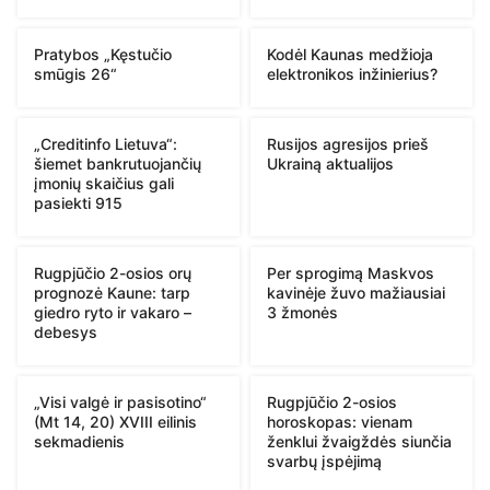
Pratybos „Kęstučio
Kodėl Kaunas medžioja
smūgis 26“
elektronikos inžinierius?
„Creditinfo Lietuva“:
Rusijos agresijos prieš
šiemet bankrutuojančių
Ukrainą aktualijos
įmonių skaičius gali
pasiekti 915
Rugpjūčio 2-osios orų
Per sprogimą Maskvos
prognozė Kaune: tarp
kavinėje žuvo mažiausiai
giedro ryto ir vakaro –
3 žmonės
debesys
„Visi valgė ir pasisotino“
Rugpjūčio 2-osios
(Mt 14, 20) XVIII eilinis
horoskopas: vienam
sekmadienis
ženklui žvaigždės siunčia
svarbų įspėjimą