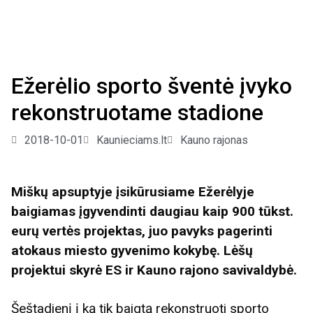
Ežerėlio sporto šventė įvyko
rekonstruotame stadione
2018-10-01
Kaunieciams.lt
Kauno rajonas
Miškų apsuptyje įsikūrusiame Ežerėlyje
baigiamas įgyvendinti daugiau kaip 900 tūkst.
eurų vertės projektas, juo pavyks pagerinti
atokaus miesto gyvenimo kokybę. Lėšų
projektui skyrė ES ir Kauno rajono savivaldybė.
Šeštadienį į ką tik baigtą rekonstruoti sporto