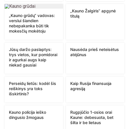
„Kauno Žalgiris“ apgynė
„Kauno grūdų“ vadovas:
titulą
verslui šiandien
nebepakanka būti tik
mokesčių mokėtoju
Jūsų daržo paslaptys:
Nausėda prieš neteisėtus
trys vietos, kur pomidorai
atėjūnus
ir agurkai augs kaip
niekad gausiai
Perseidų lietūs: kodėl šis
Kaip Rusija finansuoja
reiškinys yra toks
agresiją
išskirtinis?
Kauno policija ieško
Rugpjūčio 1-osios orai
dingusio žmogaus
Kaune: debesuota, bet
šilta ir be lietaus