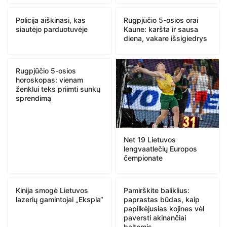
Policija aiškinasi, kas
Rugpjūčio 5-osios orai
siautėjo parduotuvėje
Kaune: karšta ir sausa
diena, vakare išsigiedrys
Rugpjūčio 5-osios
horoskopas: vienam
ženklui teks priimti sunkų
sprendimą
Net 19 Lietuvos
lengvaatlečių Europos
čempionate
Kinija smogė Lietuvos
Pamirškite baliklius:
lazerių gamintojai „Ekspla“
paprastas būdas, kaip
papilkėjusias kojines vėl
paversti akinančiai
baltomis