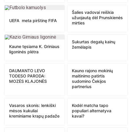
Šalies vadovai reiškia
užuojautą dėl Prunskienės
UEFA meta pirštinę FIFA
mirties
Sukurtas degalų kainų
Kaune tęsiama K. Griniaus
žemėlapis
ligoninės plėtra
DAUMANTO LEVO
Kauno rajono mokinių
TODESO PARODA:
maitinimo patirtis
MOZĖS KLAJONĖS
sudomino Čekijos
partnerius
Vasaros skonis: lenkiški
Kodėl matcha tapo
mėsos kukuliai
populiari alternatyva
kreminiame krapų padaže
kavai?