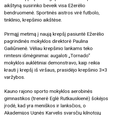
aikštyną susirinko beveik visa Ežerėlio
bendruomenė. Sportinės aistros virė futbolo,
tinklinio, krepšinio aikštėse.
Pirmąjį metimą į naują krepšį pasiuntė Ežerėlio
pagrindinės mokyklos direktorė Paulina
Gailiūnienė. Vėliau krepšinio lankams teko
rimtesni išmėginimai: augaloti „Tornado“
mokyklos auklėtiniai demonstravo, kaip reikia
krauti į krepšį iš viršaus, prasidėjo krepšinio 3×3
varžybos.
Kauno rajono sporto mokyklos aerobinės
gimnastikos (trenerė Eglė Rutkauskienė) šokėjos
įrodė, kad yra meniškos ir lanksčios, o
Akademijos Ugnės Karvelis svarsčių kilnotojų