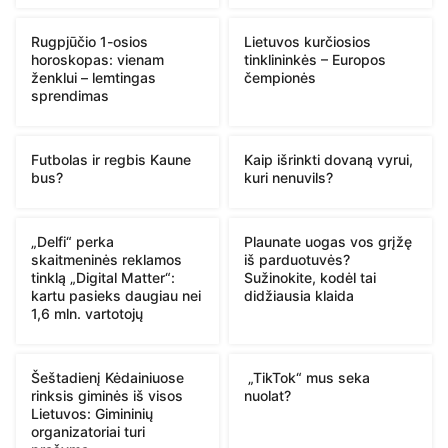
Rugpjūčio 1-osios
Lietuvos kurčiosios
horoskopas: vienam
tinklininkės – Europos
ženklui – lemtingas
čempionės
sprendimas
Futbolas ir regbis Kaune
Kaip išrinkti dovaną vyrui,
bus?
kuri nenuvils?
„Delfi“ perka
Plaunate uogas vos grįžę
skaitmeninės reklamos
iš parduotuvės?
tinklą „Digital Matter“:
Sužinokite, kodėl tai
kartu pasieks daugiau nei
didžiausia klaida
1,6 mln. vartotojų
Šeštadienį Kėdainiuose
„TikTok“ mus seka
rinksis giminės iš visos
nuolat?
Lietuvos: Gimininių
organizatoriai turi