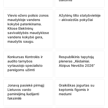
Vievio ežero poilsio zonos
Ažytėnų tilto statybvietėje
maudykloje vandens
– akivaizdūs pokyčiai
kokybė patenkinama.
Kitose Elektrėnų
savivaldybės maudyklose
vandens kokybė gera,
maudytis saugu.
Konkursas Kontrolės ir
Respublikinis tapytojų
audito tarnybos
pleneras „Kėdainiai.
vyriausiojo specialisto
Abipus Nevėžio 2026“
pareigoms užimti
Jonavą pasiekė pirmąjį
Graikiškas jogurtas su
Lietuvos vardo
keptomis figomis ir
paminėjimą liudijanti
medumi
faksimilė