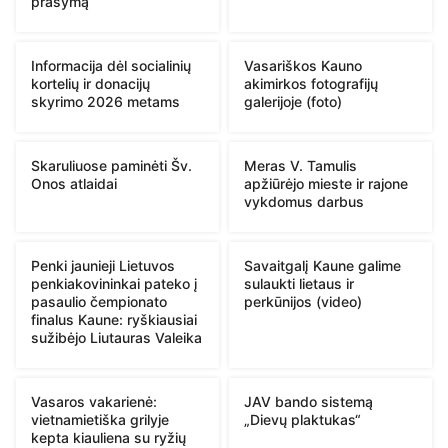
prašymą
Informacija dėl socialinių
Vasariškos Kauno
kortelių ir donacijų
akimirkos fotografijų
skyrimo 2026 metams
galerijoje (foto)
Skaruliuose paminėti Šv.
Meras V. Tamulis
Onos atlaidai
apžiūrėjo mieste ir rajone
vykdomus darbus
Penki jaunieji Lietuvos
Savaitgalį Kaune galime
penkiakovininkai pateko į
sulaukti lietaus ir
pasaulio čempionato
perkūnijos (video)
finalus Kaune: ryškiausiai
sužibėjo Liutauras Valeika
Vasaros vakarienė:
JAV bando sistemą
vietnamietiška grilyje
„Dievų plaktukas“
kepta kiauliena su ryžių