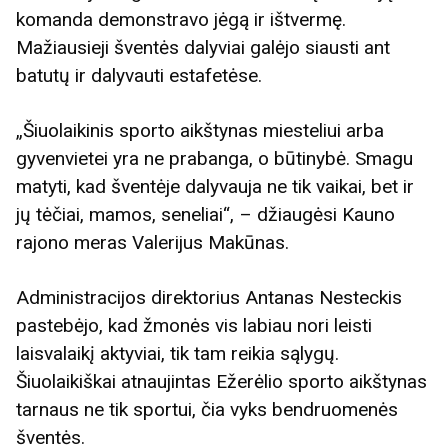
komanda demonstravo jėgą ir ištvermę.
Mažiausieji šventės dalyviai galėjo siausti ant
batutų ir dalyvauti estafetėse.
„Šiuolaikinis sporto aikštynas miesteliui arba
gyvenvietei yra ne prabanga, o būtinybė. Smagu
matyti, kad šventėje dalyvauja ne tik vaikai, bet ir
jų tėčiai, mamos, seneliai“, – džiaugėsi Kauno
rajono meras Valerijus Makūnas.
Administracijos direktorius Antanas Nesteckis
pastebėjo, kad žmonės vis labiau nori leisti
laisvalaikį aktyviai, tik tam reikia sąlygų.
Šiuolaikiškai atnaujintas Ežerėlio sporto aikštynas
tarnaus ne tik sportui, čia vyks bendruomenės
šventės.