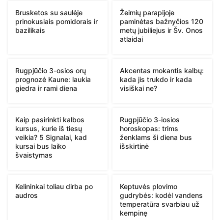
Brusketos su saulėje
Žeimių parapijoje
prinokusiais pomidorais ir
paminėtas bažnyčios 120
bazilikais
metų jubiliejus ir Šv. Onos
atlaidai
Rugpjūčio 3-osios orų
Akcentas mokantis kalbų:
prognozė Kaune: laukia
kada jis trukdo ir kada
giedra ir rami diena
visiškai ne?
Kaip pasirinkti kalbos
Rugpjūčio 3-iosios
kursus, kurie iš tiesų
horoskopas: trims
veikia? 5 Signalai, kad
ženklams ši diena bus
kursai bus laiko
išskirtinė
švaistymas
Kelininkai toliau dirba po
Keptuvės plovimo
audros
gudrybės: kodėl vandens
temperatūra svarbiau už
kempinę