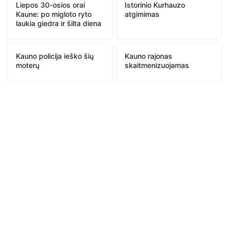
Liepos 30-osios orai
Istorinio Kurhauzo
Kaune: po migloto ryto
atgimimas
laukia giedra ir šilta diena
Kauno policija ieško šių
Kauno rajonas
moterų
skaitmenizuojamas