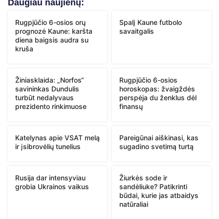
Daugiau naujienų:
Rugpjūčio 6-osios orų
Spalį Kaune futbolo
prognozė Kaune: karšta
savaitgalis
diena baigsis audra su
kruša
Žiniasklaida: „Norfos“
Rugpjūčio 6-osios
savininkas Dundulis
horoskopas: žvaigždės
turbūt nedalyvaus
perspėja du ženklus dėl
prezidento rinkimuose
finansų
Katelynas apie VSAT melą
Pareigūnai aiškinasi, kas
ir įsibrovėlių tunelius
sugadino svetimą turtą
Rusija dar intensyviau
Žiurkės sode ir
grobia Ukrainos vaikus
sandėliuke? Patikrinti
būdai, kurie jas atbaidys
natūraliai