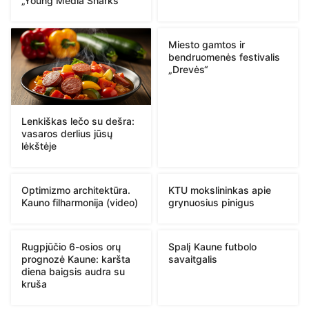
„Young Media Sharks“
Miesto gamtos ir
bendruomenės festivalis
„Drevės“
Lenkiškas lečo su dešra:
vasaros derlius jūsų
lėkštėje
Optimizmo architektūra.
KTU mokslininkas apie
Kauno filharmonija (video)
grynuosius pinigus
Rugpjūčio 6-osios orų
Spalį Kaune futbolo
prognozė Kaune: karšta
savaitgalis
diena baigsis audra su
kruša