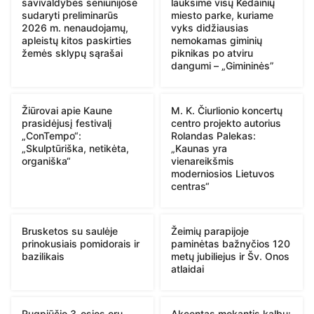
savivaldybės seniūnijose
lauksime visų Kėdainių
sudaryti preliminarūs
miesto parke, kuriame
2026 m. nenaudojamų,
vyks didžiausias
apleistų kitos paskirties
nemokamas giminių
žemės sklypų sąrašai
piknikas po atviru
dangumi – „Gimininės”
Žiūrovai apie Kaune
M. K. Čiurlionio koncertų
prasidėjusį festivalį
centro projekto autorius
„ConTempo“:
Rolandas Palekas:
„Skulptūriška, netikėta,
„Kaunas yra
organiška“
vienareikšmis
moderniosios Lietuvos
centras“
Brusketos su saulėje
Žeimių parapijoje
prinokusiais pomidorais ir
paminėtas bažnyčios 120
bazilikais
metų jubiliejus ir Šv. Onos
atlaidai
Rugpjūčio 3-osios orų
Akcentas mokantis kalbų: