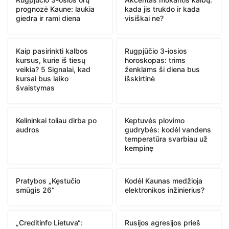
prognozė Kaune: laukia
kada jis trukdo ir kada
giedra ir rami diena
visiškai ne?
Kaip pasirinkti kalbos
Rugpjūčio 3-iosios
kursus, kurie iš tiesų
horoskopas: trims
veikia? 5 Signalai, kad
ženklams ši diena bus
kursai bus laiko
išskirtinė
švaistymas
Kelininkai toliau dirba po
Keptuvės plovimo
audros
gudrybės: kodėl vandens
temperatūra svarbiau už
kempinę
Pratybos „Kęstučio
Kodėl Kaunas medžioja
smūgis 26“
elektronikos inžinierius?
„Creditinfo Lietuva“:
Rusijos agresijos prieš