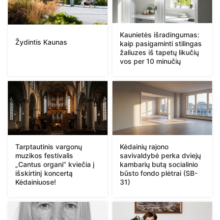
Kaunietės išradingumas:
Žydintis Kaunas
kaip pasigaminti stilingas
žaliuzes iš tapetų likučių
vos per 10 minučių
Tarptautinis vargonų
Kėdainių rajono
muzikos festivalis
savivaldybė perka dviejų
„Cantus organi“ kviečia į
kambarių butą socialinio
išskirtinį koncertą
būsto fondo plėtrai (SB-
Kėdainiuose!
31)