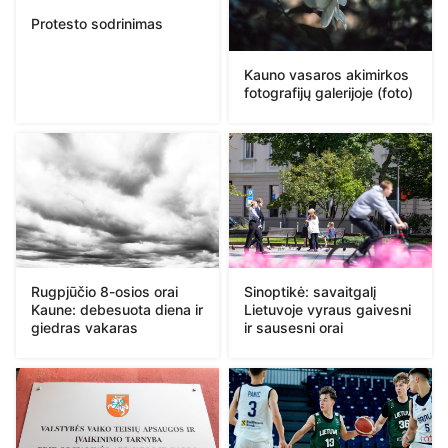
Protesto sodrinimas
Kauno vasaros akimirkos
fotografijų galerijoje (foto)
Rugpjūčio 8-osios orai
Sinoptikė: savaitgalį
Kaune: debesuota diena ir
Lietuvoje vyraus gaivesni
giedras vakaras
ir sausesni orai