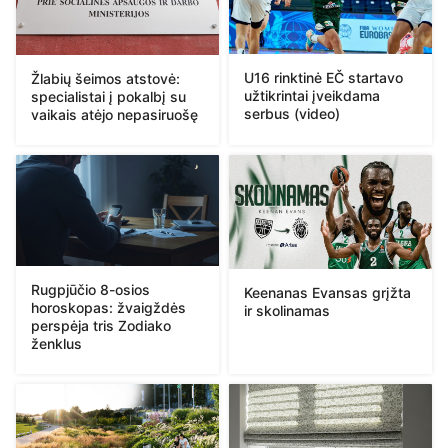
U16 rinktinė EČ startavo
Žlabių šeimos atstovė:
užtikrintai įveikdama
specialistai į pokalbį su
serbus (video)
vaikais atėjo nepasiruošę
Rugpjūčio 8-osios
Keenanas Evansas grįžta
horoskopas: žvaigždės
ir skolinamas
perspėja tris Zodiako
ženklus