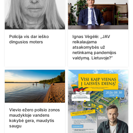
Policija vis dar ieško
Ignas Vėgėlė: „JAV
dingusios moters
reikalaujama
atsakomybės už
netinkamą pandemijos
valdymą. Lietuvoje?“
Vievio ežero poilsio zonos
maudykloje vandens
kokybė gera, maudytis
saugu