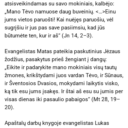
atsisveikindamas su savo mokiniais, kalbėjo:
„Mano Tėvo namuose daug buveinių. <…>Einu
jums vietos paruošti! Kai nuėjęs paruošiu, vėl
sugrįšiu ir jus pas save pasiimsiu, kad jūs
būtumėte ten, kur ir aš“ (Jn 14, 2–3).
Evangelistas Matas pateikia paskutinius Jėzaus
žodžius, pasakytus prieš žengiant į dangų:
„Eikite ir padarykite mano mokiniais visų tautų
žmones, krikštydami juos vardan Tėvo, ir Sūnaus,
ir Šventosios Dvasios, mokydami laikytis visko,
ką tik esu jums įsakęs. Ir štai aš esu su jumis per
visas dienas iki pasaulio pabaigos“ (Mt 28, 19–
20).
Apaštalų darbų knygoje evangelistas Lukas