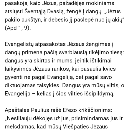
pasakoja, kaip Jėzus, pažadėjęs mokiniams
atsiųsti Šventąją Dvasią, žengė į dangų. „Jėzus
pakilo aukštyn, ir debesis jį paslėpė nuo jų akių“
(Apd 1, 9).
Evangelistų atpasakotas Jėzaus žengimas į
dangų primena pačią svarbiausią tikėjimo tiesą:
dangus yra skirtas ir mums, jei tik ištikimai
laikysimės Jėzaus rankos, kai pasaulis kvies
gyventi ne pagal Evangeliją, bet pagal savo
diktuojamas taisykles. Dangus yra mūsų viltis, o
Evangelija – kelias į šios vilties išsipildymą.
Apaštalas Paulius rašė Efezo krikščionims:
„Nesiliauju dėkojęs už jus, prisimindamas jus ir
melsdamas, kad mūsų Viešpaties Jėzaus