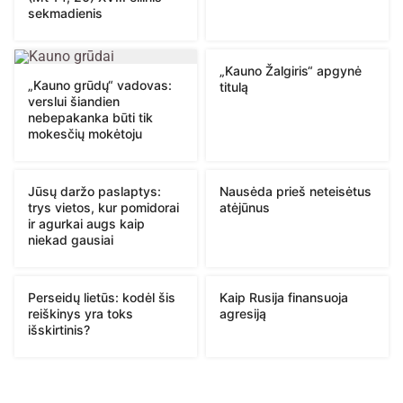
sekmadienis
„Kauno Žalgiris“ apgynė
„Kauno grūdų“ vadovas:
titulą
verslui šiandien
nebepakanka būti tik
mokesčių mokėtoju
Jūsų daržo paslaptys:
Nausėda prieš neteisėtus
trys vietos, kur pomidorai
atėjūnus
ir agurkai augs kaip
niekad gausiai
Perseidų lietūs: kodėl šis
Kaip Rusija finansuoja
reiškinys yra toks
agresiją
išskirtinis?