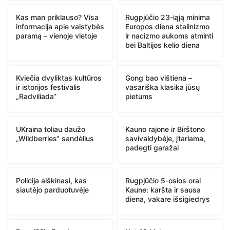
Kas man priklauso? Visa
Rugpjūčio 23-iąją minima
informacija apie valstybės
Europos diena stalinizmo
paramą – vienoje vietoje
ir nacizmo aukoms atminti
bei Baltijos kelio diena
Kviečia dvyliktas kultūros
Gong bao vištiena –
ir istorijos festivalis
vasariška klasika jūsų
„Radviliada“
pietums
UKraina toliau daužo
Kauno rajone ir Birštono
„Wildberries“ sandėlius
savivaldybėje, įtariama,
padegti garažai
Policija aiškinasi, kas
Rugpjūčio 5-osios orai
siautėjo parduotuvėje
Kaune: karšta ir sausa
diena, vakare išsigiedrys