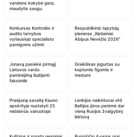
vandens kokybė gera,
maudytis saugu.
Konkursas Kontrolės ir
Respublikinis tapytojų
audito tarnybos
pleneras „Kėdainiai.
vyriausiojo specialisto
Abipus Nevėžio 2026“
pareigoms užimti
Jonavą pasiekė pirmąjį
Graikiškas jogurtas su
Lietuvos vardo
keptomis figomis ir
paminėjimą liudijanti
medumi
faksimilė
Praėjusią savaitę Kauno
Lenkijos naikintuvai virš
apskrityje nustatyti 25
Baltijos jūros perėmė dar
neblaivūs vairuotojai
vieną Rusijos žvalgybinį
lėktuvą
Kultūros ir sporto renginiai
Rugpjūčio 4-osios orai