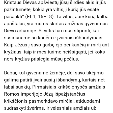
Kristaus Dievas apšviestų jūsų širdies akis ir jūs
pažintumėte, kokia yra viltis, į kurią jūs esate
pašaukti“ (Ef 1, 16–18). Ta viltis, apie kurią kalba
apaštalas, yra mums skirtas amžinas gyvenimas
Dievo artumoje. Ši viltis turi mus stiprinti, kai
susiduriame su kančia ir įvairiais išbandymais.
Kaip Jėzus į savo garbę ėjo per kančią ir mirtį ant
kryžiaus, taip ir mes turime neišsigąsti, jei koks
nors kryžius prislegia mūsų pečius.
Dabar, kol gyvename žemėje, dėl savo tikėjimo
galima patirti įvairiausių išbandymų, kartais net
labai sunkių. Pirmaisiais krikščionybės amžiais
Romos imperijoje Jėzų išpažįstančius
krikščionis pasmerkdavo mirčiai, atiduodami
sudraskyti žvėrims. Ir vėlesniais amžiais už