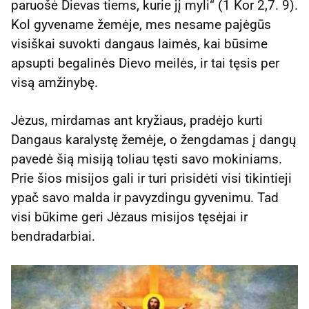
paruošė Dievas tiems, kurie jį myli“ (1 Kor 2,7. 9).
Kol gyvename žemėje, mes nesame pajėgūs
visiškai suvokti dangaus laimės, kai būsime
apsupti begalinės Dievo meilės, ir tai tęsis per
visą amžinybę.
Jėzus, mirdamas ant kryžiaus, pradėjo kurti
Dangaus karalystę žemėje, o žengdamas į dangų
pavedė šią misiją toliau tęsti savo mokiniams.
Prie šios misijos gali ir turi prisidėti visi tikintieji
ypač savo malda ir pavyzdingu gyvenimu. Tad
visi būkime geri Jėzaus misijos tęsėjai ir
bendradarbiai.