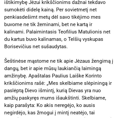
ištikimybę Jėzui krikščionims dažnai tekdavo
sumokėti didelę kainą. Per sovietmetį net
penkiasdešimt metų dėl savo tikėjimo mes
buvome ne tik žeminami, bet ne kartą ir
kalinami. Palaimintasis Teofilius Matulionis net
du kartus buvo kalinamas, o Telšių vyskupas
Borisevičius net sušaudytas.
Šeštinėse mąstome ne tik apie Jėzaus žengimą į
dangų, bet ir apie mūsų laukiančią laimingą
amžinybę. Apaštalas Paulius Laiške Korinto
krikščionims rašė: „Mes skelbiame slėpiningą ir
paslėptą Dievo išmintį, kurią Dievas yra nuo
amžių paskyręs mums išaukštinti. Skelbiame,
kaip parašyta: Ko akis neregėjo, ko ausis
negirdėjo, kas žmogui į mintį neatėjo, tai