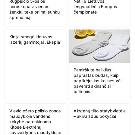
Rugpjūčio 5-osios
Net 19 Lietuvos
horoskopas: vienam
lengvaatlečių Europos
ženklui teks priimti sunkų
čempionate
sprendimą
Kinija smogė Lietuvos
lazerių gamintojai „Ekspla“
Pamirškite baliklius:
paprastas būdas, kaip
papilkėjusias kojines vėl
paversti akinančiai
baltomis
Vievio ežero poilsio zonos
Ažytėnų tilto statybvietėje
maudykloje vandens
– akivaizdūs pokyčiai
kokybė patenkinama.
Kitose Elektrėnų
savivaldybės maudyklose