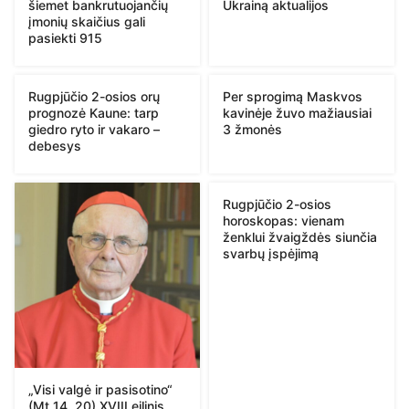
šiemet bankrutuojančių
Ukrainą aktualijos
įmonių skaičius gali
pasiekti 915
Rugpjūčio 2-osios orų
Per sprogimą Maskvos
prognozė Kaune: tarp
kavinėje žuvo mažiausiai
giedro ryto ir vakaro –
3 žmonės
debesys
Rugpjūčio 2-osios
horoskopas: vienam
ženklui žvaigždės siunčia
svarbų įspėjimą
„Visi valgė ir pasisotino“
(Mt 14, 20) XVIII eilinis