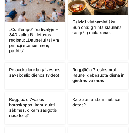
Gaivioji vietnamietiška
Bún chả: grilinta kiauliena
„ConTempo“ festivalyje –
su ryžių makaronais
340 vaikų iš Lietuvos
regionų: „Daugeliui tai yra
pirmoji scenos menų
patirtis“
Po audrų laukia gaivesnės
Rugpjūčio 7-osios orai
savaitgalio dienos (video)
Kaune: debesuota diena ir
giedras vakaras
Rugpjūčio 7-osios
Kaip atsiranda minėtinos
horoskopas: kam laukti
datos?
sėkmės, o kam saugotis
nuostolių?