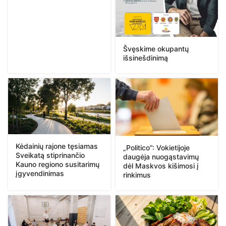
Švęskime okupantų
išsinešdinimą
Kėdainių rajone tęsiamas
„Politico”: Vokietijoje
Sveikatą stiprinančio
daugėja nuogąstavimų
Kauno regiono susitarimų
dėl Maskvos kišimosi į
įgyvendinimas
rinkimus