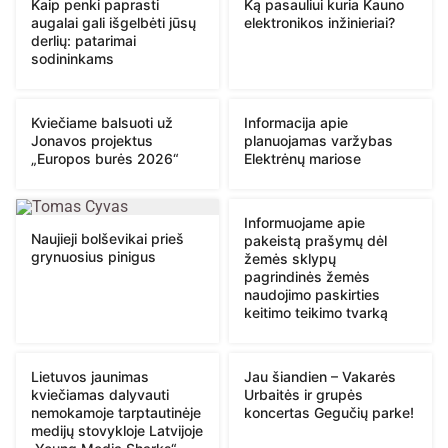
Kaip penki paprasti
Ką pasauliui kuria Kauno
augalai gali išgelbėti jūsų
elektronikos inžinieriai?
derlių: patarimai
sodininkams
Kviečiame balsuoti už
Informacija apie
Jonavos projektus
planuojamas varžybas
„Europos burės 2026“
Elektrėnų mariose
Informuojame apie
Naujieji bolševikai prieš
pakeistą prašymų dėl
grynuosius pinigus
žemės sklypų
pagrindinės žemės
naudojimo paskirties
keitimo teikimo tvarką
Lietuvos jaunimas
Jau šiandien – Vakarės
kviečiamas dalyvauti
Urbaitės ir grupės
nemokamoje tarptautinėje
koncertas Gegučių parke!
medijų stovykloje Latvijoje