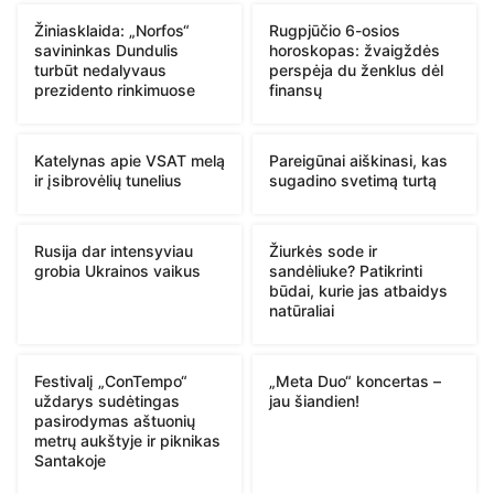
Žiniasklaida: „Norfos“
Rugpjūčio 6-osios
savininkas Dundulis
horoskopas: žvaigždės
turbūt nedalyvaus
perspėja du ženklus dėl
prezidento rinkimuose
finansų
Katelynas apie VSAT melą
Pareigūnai aiškinasi, kas
ir įsibrovėlių tunelius
sugadino svetimą turtą
Rusija dar intensyviau
Žiurkės sode ir
grobia Ukrainos vaikus
sandėliuke? Patikrinti
būdai, kurie jas atbaidys
natūraliai
Festivalį „ConTempo“
„Meta Duo“ koncertas –
uždarys sudėtingas
jau šiandien!
pasirodymas aštuonių
metrų aukštyje ir piknikas
Santakoje