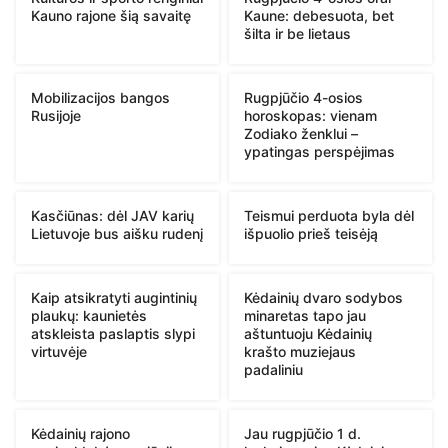
Kauno rajone šią savaitę
Kaune: debesuota, bet
šilta ir be lietaus
Mobilizacijos bangos
Rugpjūčio 4-osios
Rusijoje
horoskopas: vienam
Zodiako ženklui –
ypatingas perspėjimas
Kasčiūnas: dėl JAV karių
Teismui perduota byla dėl
Lietuvoje bus aišku rudenį
išpuolio prieš teisėją
Kaip atsikratyti augintinių
Kėdainių dvaro sodybos
plaukų: kaunietės
minaretas tapo jau
atskleista paslaptis slypi
aštuntuoju Kėdainių
virtuvėje
krašto muziejaus
padaliniu
Kėdainių rajono
Jau rugpjūčio 1 d.