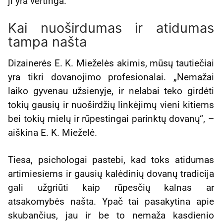
ji yra vertinga.“
Kai nuoširdumas ir atidumas
tampa našta
Dizainerės E. K. Mieželės akimis, mūsų tautiečiai
yra tikri dovanojimo profesionalai. „Nemažai
laiko gyvenau užsienyje, ir nelabai teko girdėti
tokių gausių ir nuoširdžių linkėjimų vieni kitiems
bei tokių mielų ir rūpestingai parinktų dovanų“, –
aiškina E. K. Mieželė.
Tiesa, psichologai pastebi, kad toks atidumas
artimiesiems ir gausių kalėdinių dovanų tradicija
gali užgriūti kaip rūpesčių kalnas ar
atsakomybės našta. Ypač tai pasakytina apie
skubančius, jau ir be to nemaža kasdienio