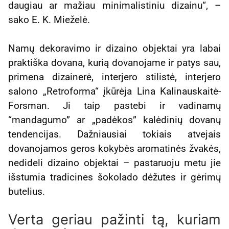
daugiau ar mažiau minimalistiniu dizainu“, –
sako E. K. Mieželė.
Namų dekoravimo ir dizaino objektai yra labai
praktiška dovana, kurią dovanojame ir patys sau,
primena dizainerė, interjero stilistė, interjero
salono „Retroforma“ įkūrėja Lina Kalinauskaitė-
Forsman. Ji taip pastebi ir vadinamų
“mandagumo” ar „padėkos” kalėdinių dovanų
tendencijas. Dažniausiai tokiais atvejais
dovanojamos geros kokybės aromatinės žvakės,
nedideli dizaino objektai – pastaruoju metu jie
išstumia tradicines šokolado dėžutes ir gėrimų
butelius.
Verta geriau pažinti tą, kuriam