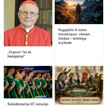
Rugpjūčio 9-osios
horoskopas: vienam
ženklui – lemtinga
kryžkelė
„Drąsos! Tai aš.
Nebijokite!“
Šešiolikmečiai EČ neturėjo