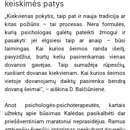
keiskimės patys
„Kiekvienas pokytis, taip pat ir nauja tradicija ar
kitas požiūris – tai procesas. Nėra formulės,
kurią psichologas galėtų pateikti žmogui ir
pasakyti: jei elgsiesi taip ar anaip – būsi
laimingas. Kai kurios šeimos randa išeitį,
pavyzdžiui, burtų keliu pasirenkamas vienas
dovanos gavėjas. Taip sumažėja rūpesčių,
ruošiant dovanas kiekvienam. Kai kurios šeimos
vietoje dovanojamų daiktų pasirenka bendrą
dovaną šeimai“, – aiškina D. Balčiūnienė.
Anot psichologės-psichoterapeutės, kartais
užtektų apie būsimas Kalėdas pasikalbėti dar
prieššventiniam maratonui neprasidėjus. Ramus
artėjančių švenčių aptarimas neskubant daugeliu