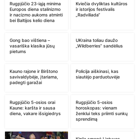
Rugpjūčio 23-iąją minima
Kviečia dvyliktas kultūros
Europos diena stalinizmo
ir istorijos festivalis
ir nacizmo aukoms atminti
„Radviliada“
bei Baltijos kelio diena
Gong bao vištiena –
UKraina toliau daužo
vasariška klasika jūsų
„Wildberries“ sandėlius
pietums
Kauno rajone ir Birštono
Policija aiškinasi, kas
savivaldybėje, įtariama,
siautėjo parduotuvėje
padegti garažai
Rugpjūčio 5-osios orai
Rugpjūčio 5-osios
Kaune: karšta ir sausa
horoskopas: vienam
diena, vakare išsigiedrys
ženklui teks priimti sunkų
sprendimą
Kinija smogė Lietuvos