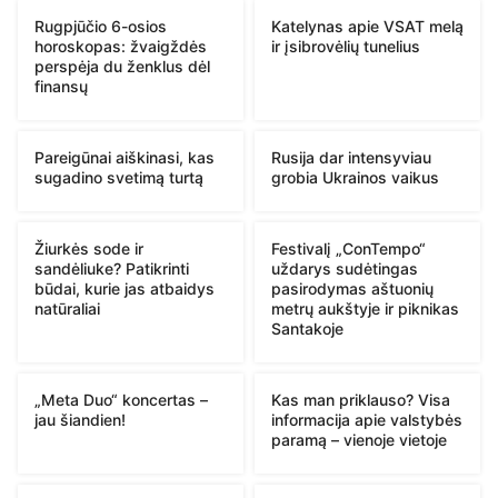
Rugpjūčio 6-osios
Katelynas apie VSAT melą
horoskopas: žvaigždės
ir įsibrovėlių tunelius
perspėja du ženklus dėl
finansų
Pareigūnai aiškinasi, kas
Rusija dar intensyviau
sugadino svetimą turtą
grobia Ukrainos vaikus
Žiurkės sode ir
Festivalį „ConTempo“
sandėliuke? Patikrinti
uždarys sudėtingas
būdai, kurie jas atbaidys
pasirodymas aštuonių
natūraliai
metrų aukštyje ir piknikas
Santakoje
„Meta Duo“ koncertas –
Kas man priklauso? Visa
jau šiandien!
informacija apie valstybės
paramą – vienoje vietoje