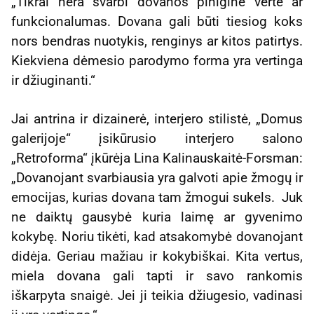
„Tikrai nėra svarbi dovanos piniginė vertė ar
funkcionalumas. Dovana gali būti tiesiog koks
nors bendras nuotykis, renginys ar kitos patirtys.
Kiekviena dėmesio parodymo forma yra vertinga
ir džiuginanti.“
Jai antrina ir dizainerė, interjero stilistė, „Domus
galerijoje“ įsikūrusio interjero salono
„Retroforma“ įkūrėja Lina Kalinauskaitė-Forsman:
„Dovanojant svarbiausia yra galvoti apie žmogų ir
emocijas, kurias dovana tam žmogui sukels. Juk
ne daiktų gausybė kuria laimę ar gyvenimo
kokybę. Noriu tikėti, kad atsakomybė dovanojant
didėja. Geriau mažiau ir kokybiškai. Kita vertus,
miela dovana gali tapti ir savo rankomis
iškarpyta snaigė. Jei ji teikia džiugesio, vadinasi