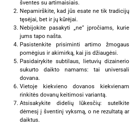
šventes su artimaisiais.
Nepamirškite, kad jūs esate ne tik tradicijų
tęsėjai, bet ir jų kūrėjai.
Nebijokite pasakyti „ne“ įpročiams, kurie
jums tapo našta.
Pasistenkite prisiminti artimo žmogaus
pomėgius ir akimirką, kai jis džiaugėsi.
Pasidairykite subtilaus, lietuvių dizainerio
sukurto daikto namams: tai universali
dovana.
Vietoje kiekvieno dovanos kiekvienam
rinkitės dovanų keitimosi variantą.
Atsisakykite didelių lūkesčių: sutelkite
dėmesį į šventinį vyksmą, o ne rezultatą ar
daiktus.