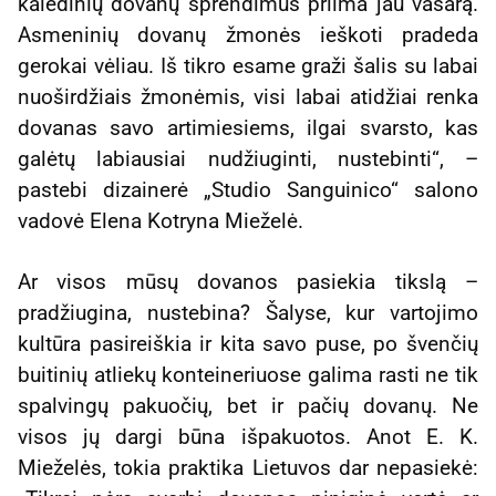
kalėdinių dovanų sprendimus priima jau vasarą.
Asmeninių dovanų žmonės ieškoti pradeda
gerokai vėliau. Iš tikro esame graži šalis su labai
nuoširdžiais žmonėmis, visi labai atidžiai renka
dovanas savo artimiesiems, ilgai svarsto, kas
galėtų labiausiai nudžiuginti, nustebinti“, –
pastebi dizainerė „Studio Sanguinico“ salono
vadovė Elena Kotryna Mieželė.
Ar visos mūsų dovanos pasiekia tikslą –
pradžiugina, nustebina? Šalyse, kur vartojimo
kultūra pasireiškia ir kita savo puse, po švenčių
buitinių atliekų konteineriuose galima rasti ne tik
spalvingų pakuočių, bet ir pačių dovanų. Ne
visos jų dargi būna išpakuotos. Anot E. K.
Mieželės, tokia praktika Lietuvos dar nepasiekė: