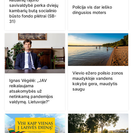
savivaldybė perka dviejų
Policija vis dar ieško
kambarių butą socialinio
dingusios moters
būsto fondo plėtrai (SB-
31)
Vievio ežero poilsio zonos
maudykloje vandens
Ignas Vėgėlė: „JAV
kokybė gera, maudytis
reikalaujama
saugu
atsakomybės už
netinkamą pandemijos
valdymą. Lietuvoje?“