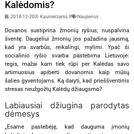
Kalėdomis?
2018-12-20
Kaunieciams.lt
Naujienos
Dovanos sustiprina žmonių ryšius, nuspalvina
šventę. Daugeliui žmonių jos pažadina jausmą,
kad yra svarbūs, reikalingi, mylimi. Ypač ši
socialinio ryšio svarba pastebima Lietuvoje:
regis, mažai kam tiek rūpi per Kalėdas savo
artimuosius apiberti dovanomis kaip mūsų
šalies gyventojams. Ką daryti, kad prieššventinis
stresas neužgožtų Kalėdų džiaugsmo?
Labiausiai džiugina parodytas
dėmesys
„Esame pastebėję, kad dauguma įmonių