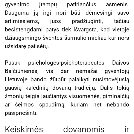
gyvenimo įtampų patiriančius asmenis.
Dauguma jų irgi nori būti dėmesingi savo
artimiesiems, juos pradžiuginti, tačiau
besistengdami patys tiek išvargsta, kad vietoje
džiaugsmingo šventės šurmulio mieliau kur nors
užsidarę pailsėtų.
Pasak psichologės-psichoterapeutės Daivos
Balčiūnienės, vis dar nemažai gyventojų
Lietuvoje bando žūtbūt palaikyti nusistovėjusią
gausių kalėdinių dovanų tradiciją. Dalis tokių
žmonių teigia jaučiantys visuomenės, giminaičių
ar šeimos spaudimą, kuriam net nebando
pasipriešinti.
Keiskimės dovanomis ir