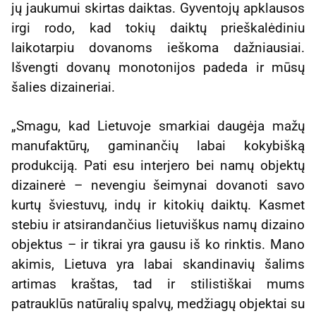
jų jaukumui skirtas daiktas. Gyventojų apklausos
irgi rodo, kad tokių daiktų prieškalėdiniu
laikotarpiu dovanoms ieškoma dažniausiai.
Išvengti dovanų monotonijos padeda ir mūsų
šalies dizaineriai.
„Smagu, kad Lietuvoje smarkiai daugėja mažų
manufaktūrų, gaminančių labai kokybišką
produkciją. Pati esu interjero bei namų objektų
dizainerė – nevengiu šeimynai dovanoti savo
kurtų šviestuvų, indų ir kitokių daiktų. Kasmet
stebiu ir atsirandančius lietuviškus namų dizaino
objektus – ir tikrai yra gausu iš ko rinktis. Mano
akimis, Lietuva yra labai skandinavių šalims
artimas kraštas, tad ir stilistiškai mums
patrauklūs natūralių spalvų, medžiagų objektai su