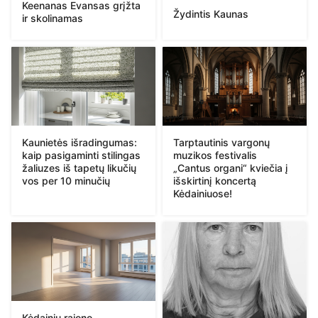
Keenanas Evansas grįžta
Žydintis Kaunas
ir skolinamas
Kaunietės išradingumas:
Tarptautinis vargonų
kaip pasigaminti stilingas
muzikos festivalis
žaliuzes iš tapetų likučių
„Cantus organi“ kviečia į
vos per 10 minučių
išskirtinį koncertą
Kėdainiuose!
Kėdainių rajono