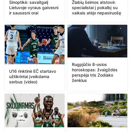
Sinoptikė: savaitgalį
Žlabių šeimos atstovė:
Lietuvoje vyraus gaivesni
specialistai į pokalbį su
ir sausesni orai
vaikais atėjo nepasiruošę
Rugpjūčio 8-osios
horoskopas: žvaigždės
U16 rinktinė EČ startavo
perspėja tris Zodiako
užtikrintai įveikdama
ženklus
serbus (video)