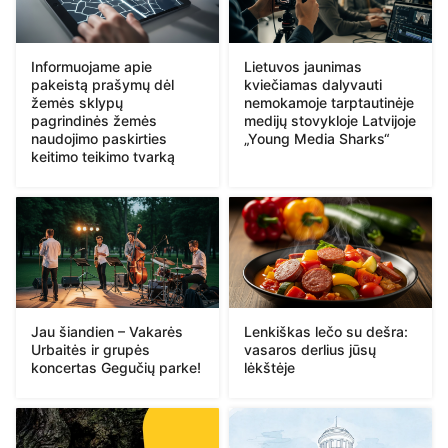
Informuojame apie
Lietuvos jaunimas
pakeistą prašymų dėl
kviečiamas dalyvauti
žemės sklypų
nemokamoje tarptautinėje
pagrindinės žemės
medijų stovykloje Latvijoje
naudojimo paskirties
„Young Media Sharks“
keitimo teikimo tvarką
Jau šiandien – Vakarės
Lenkiškas lečo su dešra:
Urbaitės ir grupės
vasaros derlius jūsų
koncertas Gegučių parke!
lėkštėje