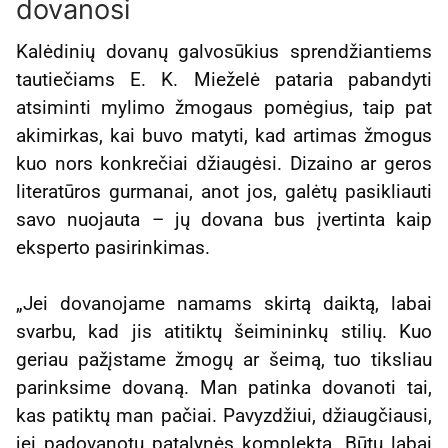
dovanosi
Kalėdinių dovanų galvosūkius sprendžiantiems
tautiečiams E. K. Mieželė pataria pabandyti
atsiminti mylimo žmogaus pomėgius, taip pat
akimirkas, kai buvo matyti, kad artimas žmogus
kuo nors konkrečiai džiaugėsi. Dizaino ar geros
literatūros gurmanai, anot jos, galėtų pasikliauti
savo nuojauta – jų dovana bus įvertinta kaip
eksperto pasirinkimas.
„Jei dovanojame namams skirtą daiktą, labai
svarbu, kad jis atitiktų šeimininkų stilių. Kuo
geriau pažįstame žmogų ar šeimą, tuo tiksliau
parinksime dovaną. Man patinka dovanoti tai,
kas patiktų man pačiai. Pavyzdžiui, džiaugčiausi,
jei padovanotų patalynės komplektą. Būtų labai