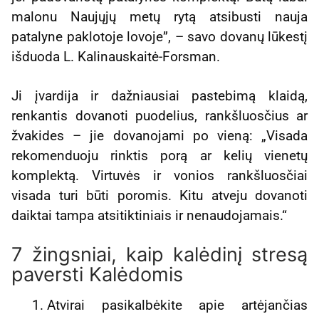
malonu Naujųjų metų rytą atsibusti nauja
patalyne paklotoje lovoje”, – savo dovanų lūkestį
išduoda L. Kalinauskaitė-Forsman.
Ji įvardija ir dažniausiai pastebimą klaidą,
renkantis dovanoti puodelius, rankšluosčius ar
žvakides – jie dovanojami po vieną: „Visada
rekomenduoju rinktis porą ar kelių vienetų
komplektą. Virtuvės ir vonios rankšluosčiai
visada turi būti poromis. Kitu atveju dovanoti
daiktai tampa atsitiktiniais ir nenaudojamais.“
7 žingsniai, kaip kalėdinį stresą
paversti Kalėdomis
Atvirai pasikalbėkite apie artėjančias