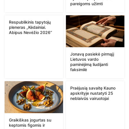
pareigoms užimti
Respublikinis tapytojų
pleneras „Kėdainiai.
Abipus Nevėžio 2026“
Jonavą pasiekė pirmąjį
Lietuvos vardo
paminėjimą liudijanti
faksimilė
Praėjusią savaitę Kauno
apskrityje nustatyti 25
neblaivūs vairuotojai
Graikiškas jogurtas su
keptomis figomis ir