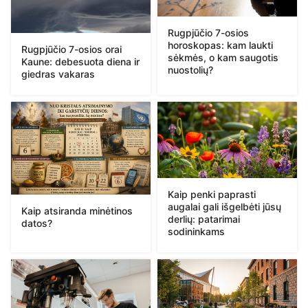
Rugpjūčio 7-osios
horoskopas: kam laukti
Rugpjūčio 7-osios orai
sėkmės, o kam saugotis
Kaune: debesuota diena ir
nuostolių?
giedras vakaras
Kaip penki paprasti
augalai gali išgelbėti jūsų
Kaip atsiranda minėtinos
derlių: patarimai
datos?
sodininkams