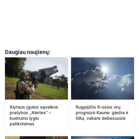
Daugiau naujienų:
Alytaus įgulos sąveikos
Rugpjūčio 9-osios orų
pratybos „Alertex“ –
prognozė Kaune: giedra ir
budrumo lygio
šilta, vakare debesuosis
patikrinimas