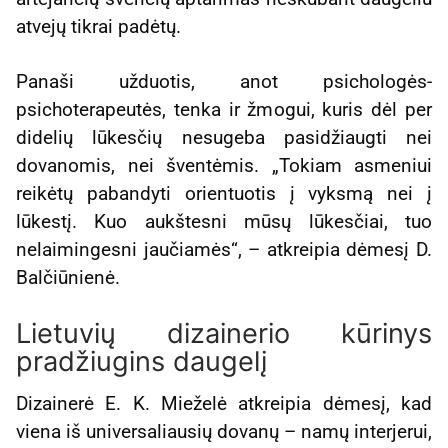
atvejų tikrai padėtų.
Panaši užduotis, anot psichologės-
psichoterapeutės, tenka ir žmogui, kuris dėl per
didelių lūkesčių nesugeba pasidžiaugti nei
dovanomis, nei šventėmis. „Tokiam asmeniui
reikėtų pabandyti orientuotis į vyksmą nei į
lūkestį. Kuo aukštesni mūsų lūkesčiai, tuo
nelaimingesni jaučiamės“, – atkreipia dėmesį D.
Balčiūnienė.
Lietuvių dizainerio kūrinys
pradžiugins daugelį
Dizainerė E. K. Mieželė atkreipia dėmesį, kad
viena iš universaliausių dovanų – namų interjerui,