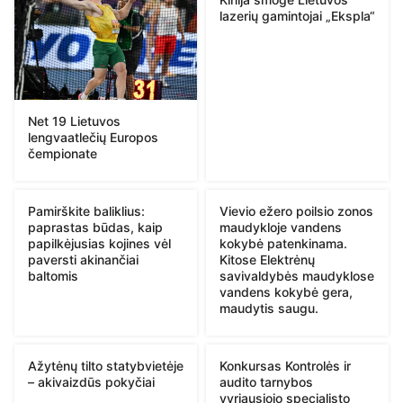
lazerių gamintojai „Ekspla“
Net 19 Lietuvos
lengvaatlečių Europos
čempionate
Pamirškite baliklius:
Vievio ežero poilsio zonos
paprastas būdas, kaip
maudykloje vandens
papilkėjusias kojines vėl
kokybė patenkinama.
paversti akinančiai
Kitose Elektrėnų
baltomis
savivaldybės maudyklose
vandens kokybė gera,
maudytis saugu.
Ažytėnų tilto statybvietėje
Konkursas Kontrolės ir
– akivaizdūs pokyčiai
audito tarnybos
vyriausiojo specialisto