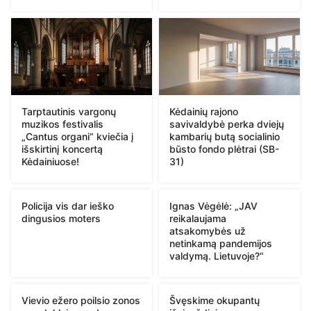
Tarptautinis vargonų
Kėdainių rajono
muzikos festivalis
savivaldybė perka dviejų
„Cantus organi“ kviečia į
kambarių butą socialinio
išskirtinį koncertą
būsto fondo plėtrai (SB-
Kėdainiuose!
31)
Policija vis dar ieško
Ignas Vėgėlė: „JAV
dingusios moters
reikalaujama
atsakomybės už
netinkamą pandemijos
valdymą. Lietuvoje?“
Vievio ežero poilsio zonos
Švęskime okupantų