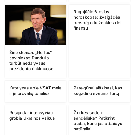
Rugpjūčio 6-osios
horoskopas: žvaigždės
perspėja du ženklus dėl
finansų
Žiniasklaida: „Norfos“
savininkas Dundulis
turbūt nedalyvaus
prezidento rinkimuose
Katelynas apie VSAT melą
Pareigūnai aiškinasi, kas
ir įsibrovėlių tunelius
sugadino svetimą turtą
Rusija dar intensyviau
Žiurkės sode ir
grobia Ukrainos vaikus
sandėliuke? Patikrinti
būdai, kurie jas atbaidys
natūraliai