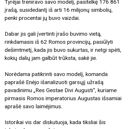
Tyrėjai treniravo savo modelį, pasitelkę 176 861
įrašą, susidedantį iš arti 16 milijonų simbolių,
penki procentai jų buvo vaizdai.
Dabar jis gali įvertinti įrašo buvimo vietą,
rinkdamasis iš 62 Romos provincijų, pasiūlyti
dešimtmetį, kada jis buvo sukurtas, ir netgi spėti,
kokių dalių jam galbūt trūksta, sakė jie.
Norėdama patikrinti savo modelį, komanda
paprašė Enėjo išanalizuoti garsųjį užrašą
pavadinimu „Res Gestae Divi Augusti“, kuriame
pirmasis Romos imperatorius Augustas išsamiai
aprašė savo laimėjimus.
Istorikai vis dar diskutuoja, kada tiksliai šis