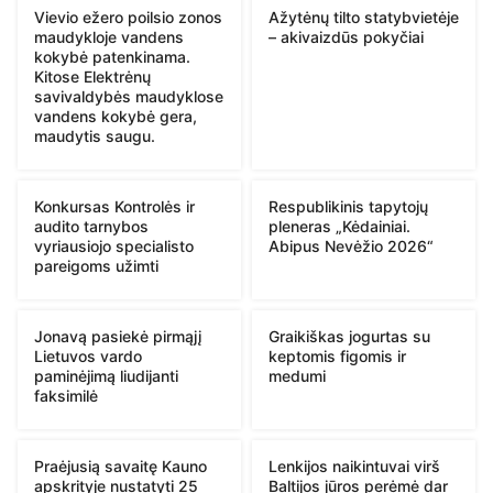
Vievio ežero poilsio zonos
Ažytėnų tilto statybvietėje
maudykloje vandens
– akivaizdūs pokyčiai
kokybė patenkinama.
Kitose Elektrėnų
savivaldybės maudyklose
vandens kokybė gera,
maudytis saugu.
Konkursas Kontrolės ir
Respublikinis tapytojų
audito tarnybos
pleneras „Kėdainiai.
vyriausiojo specialisto
Abipus Nevėžio 2026“
pareigoms užimti
Jonavą pasiekė pirmąjį
Graikiškas jogurtas su
Lietuvos vardo
keptomis figomis ir
paminėjimą liudijanti
medumi
faksimilė
Praėjusią savaitę Kauno
Lenkijos naikintuvai virš
apskrityje nustatyti 25
Baltijos jūros perėmė dar