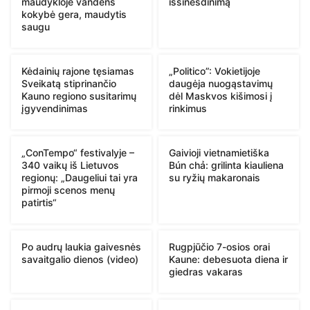
maudykloje vandens
išsinešdinimą
kokybė gera, maudytis
saugu
Kėdainių rajone tęsiamas
„Politico”: Vokietijoje
Sveikatą stiprinančio
daugėja nuogąstavimų
Kauno regiono susitarimų
dėl Maskvos kišimosi į
įgyvendinimas
rinkimus
„ConTempo“ festivalyje –
Gaivioji vietnamietiška
340 vaikų iš Lietuvos
Bún chả: grilinta kiauliena
regionų: „Daugeliui tai yra
su ryžių makaronais
pirmoji scenos menų
patirtis“
Po audrų laukia gaivesnės
Rugpjūčio 7-osios orai
savaitgalio dienos (video)
Kaune: debesuota diena ir
giedras vakaras