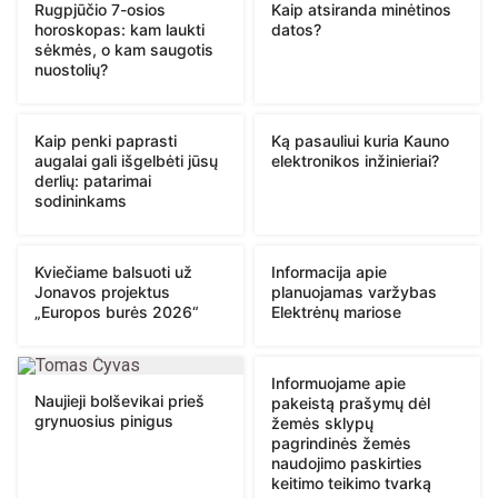
Rugpjūčio 7-osios
Kaip atsiranda minėtinos
horoskopas: kam laukti
datos?
sėkmės, o kam saugotis
nuostolių?
Kaip penki paprasti
Ką pasauliui kuria Kauno
augalai gali išgelbėti jūsų
elektronikos inžinieriai?
derlių: patarimai
sodininkams
Kviečiame balsuoti už
Informacija apie
Jonavos projektus
planuojamas varžybas
„Europos burės 2026“
Elektrėnų mariose
Informuojame apie
Naujieji bolševikai prieš
pakeistą prašymų dėl
grynuosius pinigus
žemės sklypų
pagrindinės žemės
naudojimo paskirties
keitimo teikimo tvarką