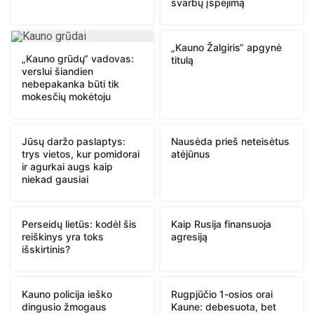
svarbų įspėjimą
„Kauno Žalgiris“ apgynė
„Kauno grūdų“ vadovas:
titulą
verslui šiandien
nebepakanka būti tik
mokesčių mokėtoju
Jūsų daržo paslaptys:
Nausėda prieš neteisėtus
trys vietos, kur pomidorai
atėjūnus
ir agurkai augs kaip
niekad gausiai
Perseidų lietūs: kodėl šis
Kaip Rusija finansuoja
reiškinys yra toks
agresiją
išskirtinis?
Kauno policija ieško
Rugpjūčio 1-osios orai
dingusio žmogaus
Kaune: debesuota, bet