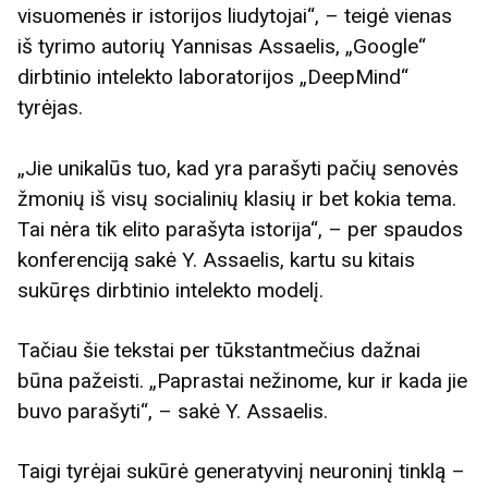
visuomenės ir istorijos liudytojai“, – teigė vienas
iš tyrimo autorių Yannisas Assaelis, „Google“
dirbtinio intelekto laboratorijos „DeepMind“
tyrėjas.
„Jie unikalūs tuo, kad yra parašyti pačių senovės
žmonių iš visų socialinių klasių ir bet kokia tema.
Tai nėra tik elito parašyta istorija“, – per spaudos
konferenciją sakė Y. Assaelis, kartu su kitais
sukūręs dirbtinio intelekto modelį.
Tačiau šie tekstai per tūkstantmečius dažnai
būna pažeisti. „Paprastai nežinome, kur ir kada jie
buvo parašyti“, – sakė Y. Assaelis.
Taigi tyrėjai sukūrė generatyvinį neuroninį tinklą –