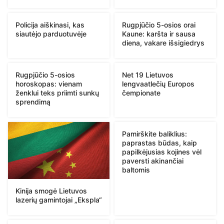
Policija aiškinasi, kas
Rugpjūčio 5-osios orai
siautėjo parduotuvėje
Kaune: karšta ir sausa
diena, vakare išsigiedrys
Rugpjūčio 5-osios
Net 19 Lietuvos
horoskopas: vienam
lengvaatlečių Europos
ženklui teks priimti sunkų
čempionate
sprendimą
Pamirškite baliklius:
paprastas būdas, kaip
papilkėjusias kojines vėl
paversti akinančiai
baltomis
Kinija smogė Lietuvos
lazerių gamintojai „Ekspla“