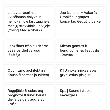
Lietuvos jaunimas
Jau šiandien – Vakarės
kviečiamas dalyvauti
Urbaitės ir grupės
nemokamoje tarptautinėje
koncertas Gegučių parke!
medijų stovykloje Latvijoje
„Young Media Sharks“
Lenkiškas lečo su dešra:
Miesto gamtos ir
vasaros derlius jūsų
bendruomenės festivalis
lėkštėje
„Drevės“
Optimizmo architektūra.
KTU mokslininkas apie
Kauno filharmonija (video)
grynuosius pinigus
Rugpjūčio 6-osios orų
Spalį Kaune futbolo
prognozė Kaune: karšta
savaitgalis
diena baigsis audra su
kruša