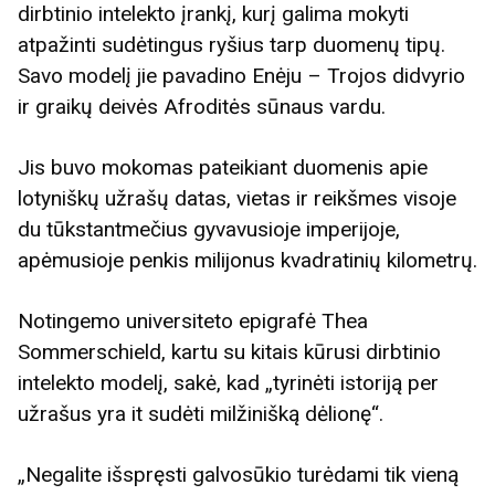
dirbtinio intelekto įrankį, kurį galima mokyti
atpažinti sudėtingus ryšius tarp duomenų tipų.
Savo modelį jie pavadino Enėju – Trojos didvyrio
ir graikų deivės Afroditės sūnaus vardu.
Jis buvo mokomas pateikiant duomenis apie
lotyniškų užrašų datas, vietas ir reikšmes visoje
du tūkstantmečius gyvavusioje imperijoje,
apėmusioje penkis milijonus kvadratinių kilometrų.
Notingemo universiteto epigrafė Thea
Sommerschield, kartu su kitais kūrusi dirbtinio
intelekto modelį, sakė, kad „tyrinėti istoriją per
užrašus yra it sudėti milžinišką dėlionę“.
„Negalite išspręsti galvosūkio turėdami tik vieną