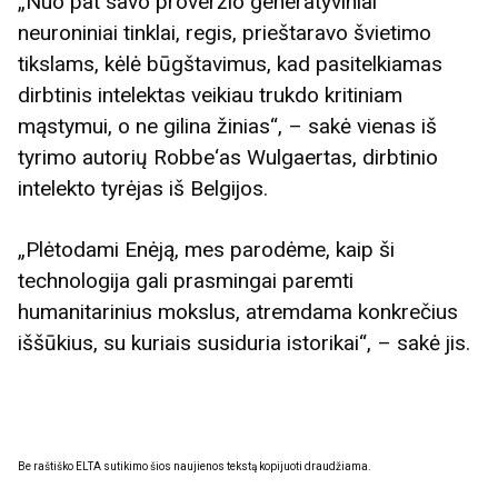
„Nuo pat savo proveržio generatyviniai
neuroniniai tinklai, regis, prieštaravo švietimo
tikslams, kėlė būgštavimus, kad pasitelkiamas
dirbtinis intelektas veikiau trukdo kritiniam
mąstymui, o ne gilina žinias“, – sakė vienas iš
tyrimo autorių Robbe‘as Wulgaertas, dirbtinio
intelekto tyrėjas iš Belgijos.
„Plėtodami Enėją, mes parodėme, kaip ši
technologija gali prasmingai paremti
humanitarinius mokslus, atremdama konkrečius
iššūkius, su kuriais susiduria istorikai“, – sakė jis.
Be raštiško ELTA sutikimo šios naujienos tekstą kopijuoti draudžiama.