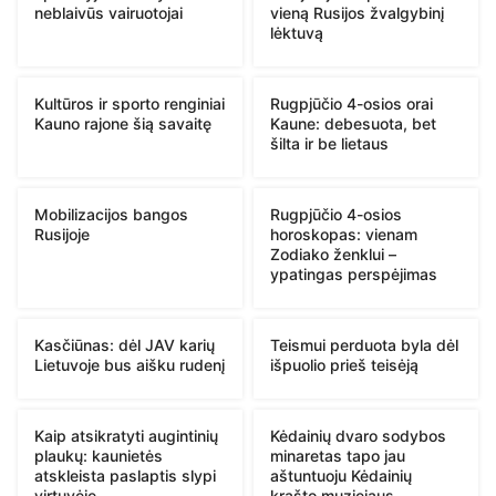
neblaivūs vairuotojai
vieną Rusijos žvalgybinį
lėktuvą
Kultūros ir sporto renginiai
Rugpjūčio 4-osios orai
Kauno rajone šią savaitę
Kaune: debesuota, bet
šilta ir be lietaus
Mobilizacijos bangos
Rugpjūčio 4-osios
Rusijoje
horoskopas: vienam
Zodiako ženklui –
ypatingas perspėjimas
Kasčiūnas: dėl JAV karių
Teismui perduota byla dėl
Lietuvoje bus aišku rudenį
išpuolio prieš teisėją
Kaip atsikratyti augintinių
Kėdainių dvaro sodybos
plaukų: kaunietės
minaretas tapo jau
atskleista paslaptis slypi
aštuntuoju Kėdainių
virtuvėje
krašto muziejaus