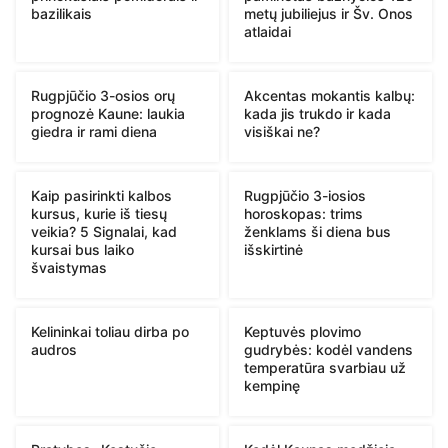
bazilikais
metų jubiliejus ir Šv. Onos
atlaidai
Rugpjūčio 3-osios orų
Akcentas mokantis kalbų:
prognozė Kaune: laukia
kada jis trukdo ir kada
giedra ir rami diena
visiškai ne?
Kaip pasirinkti kalbos
Rugpjūčio 3-iosios
kursus, kurie iš tiesų
horoskopas: trims
veikia? 5 Signalai, kad
ženklams ši diena bus
kursai bus laiko
išskirtinė
švaistymas
Kelininkai toliau dirba po
Keptuvės plovimo
audros
gudrybės: kodėl vandens
temperatūra svarbiau už
kempinę