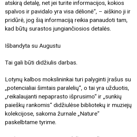
atskirą detalę, net jei turite informacijos, kokios
spalvos ir pavidalo yra visa dėlionė“, – aiškino ji ir
pridūrė, jog šią informaciją reikia panaudoti tam,
kad būtų surastos jungiančiosios detalės.
Išbandyta su Augustu
Tai gali būti didžiulis darbas.
Lotynų kalbos mokslininkai turi palyginti įrašus su
„potencialiai šimtais paralelių“, o tai yra užduotis,
„reikalaujanti nepaprasto išprusimo“ ir „sunkių
paieškų rankomis“ didžiulėse bibliotekų ir muziejų
kolekcijose, sakoma žurnale „Nature“
paskelbtame tyrime.