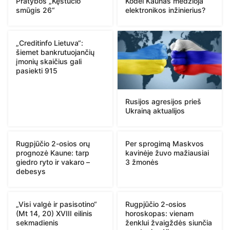
Pratybos „Kęstučio
Kodėl Kaunas medžioja
smūgis 26“
elektronikos inžinierius?
„Creditinfo Lietuva“:
šiemet bankrutuojančių
įmonių skaičius gali
pasiekti 915
Rusijos agresijos prieš
Ukrainą aktualijos
Rugpjūčio 2-osios orų
Per sprogimą Maskvos
prognozė Kaune: tarp
kavinėje žuvo mažiausiai
giedro ryto ir vakaro –
3 žmonės
debesys
„Visi valgė ir pasisotino“
Rugpjūčio 2-osios
(Mt 14, 20) XVIII eilinis
horoskopas: vienam
sekmadienis
ženklui žvaigždės siunčia