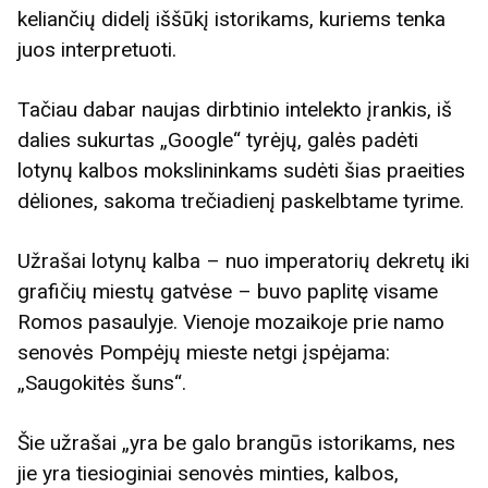
keliančių didelį iššūkį istorikams, kuriems tenka
juos interpretuoti.
Tačiau dabar naujas dirbtinio intelekto įrankis, iš
dalies sukurtas „Google“ tyrėjų, galės padėti
lotynų kalbos mokslininkams sudėti šias praeities
dėliones, sakoma trečiadienį paskelbtame tyrime.
Užrašai lotynų kalba – nuo imperatorių dekretų iki
grafičių miestų gatvėse – buvo paplitę visame
Romos pasaulyje. Vienoje mozaikoje prie namo
senovės Pompėjų mieste netgi įspėjama:
„Saugokitės šuns“.
Šie užrašai „yra be galo brangūs istorikams, nes
jie yra tiesioginiai senovės minties, kalbos,