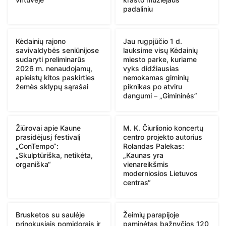
padaliniu
Kėdainių rajono
Jau rugpjūčio 1 d.
savivaldybės seniūnijose
lauksime visų Kėdainių
sudaryti preliminarūs
miesto parke, kuriame
2026 m. nenaudojamų,
vyks didžiausias
apleistų kitos paskirties
nemokamas giminių
žemės sklypų sąrašai
piknikas po atviru
dangumi – „Gimininės”
Žiūrovai apie Kaune
M. K. Čiurlionio koncertų
prasidėjusį festivalį
centro projekto autorius
„ConTempo“:
Rolandas Palekas:
„Skulptūriška, netikėta,
„Kaunas yra
organiška“
vienareikšmis
moderniosios Lietuvos
centras“
Brusketos su saulėje
Žeimių parapijoje
prinokusiais pomidorais ir
paminėtas bažnyčios 120