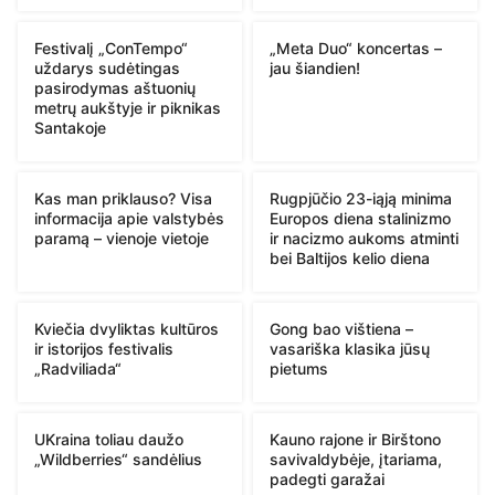
Festivalį „ConTempo“
„Meta Duo“ koncertas –
uždarys sudėtingas
jau šiandien!
pasirodymas aštuonių
metrų aukštyje ir piknikas
Santakoje
Kas man priklauso? Visa
Rugpjūčio 23-iąją minima
informacija apie valstybės
Europos diena stalinizmo
paramą – vienoje vietoje
ir nacizmo aukoms atminti
bei Baltijos kelio diena
Kviečia dvyliktas kultūros
Gong bao vištiena –
ir istorijos festivalis
vasariška klasika jūsų
„Radviliada“
pietums
UKraina toliau daužo
Kauno rajone ir Birštono
„Wildberries“ sandėlius
savivaldybėje, įtariama,
padegti garažai