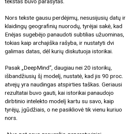
tekstas buvo parašytas.
Nors tekste gausu perdėjimų, nesusijusių datų ir
klaidingų geografinių nuorodų, tyrėjai sakė, kad
Enėjas sugebėjo panaudoti subtilias užuominas,
tokias kaip archajiška rašyba, ir nustatyti dvi
galimas datas, dėl kurių diskutuoja istorikai.
Pasak „DeepMind“, daugiau nei 20 istorikų,
išbandžiusių šį modelį, nustatė, kad jis 90 proc.
atvejų yra naudingas atspirties taškas. Geriausi
rezultatai buvo gauti, kai istorikai panaudojo
dirbtinio intelekto modelį kartu su savo, kaip
tyrėjų, įgūdžiais, o ne pasikliovė tik vienu kuriuo
nors.