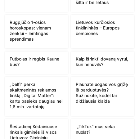
šilta ir be lietaus
Rugpjūčio 1-osios
Lietuvos kurčiosios
horoskopas: vienam
tinklininkės – Europos
ženklui – lemtingas
čempionės
sprendimas
Futbolas ir regbis Kaune
Kaip išrinkti dovaną vyrui,
bus?
kuri nenuvils?
„Delfi“ perka
Plaunate uogas vos grįžę
skaitmeninės reklamos
iš parduotuvės?
tinklą „Digital Matter“:
Sužinokite, kodėl tai
kartu pasieks daugiau nei
didžiausia klaida
1,6 mln. vartotojų
Šeštadienį Kėdainiuose
„TikTok“ mus seka
rinksis giminės iš visos
nuolat?
Lietuvos: Gimininių