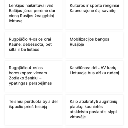
Lenkijos naikintuvai virš
Kultūros ir sporto renginiai
Baltijos jūros perėmė dar
Kauno rajone šią savaitę
vieną Rusijos žvalgybinį
lėktuvą
Rugpjūčio 4-osios orai
Mobilizacijos bangos
Kaune: debesuota, bet
Rusijoje
šilta ir be lietaus
Rugpjūčio 4-osios
Kasčiūnas: dėl JAV karių
horoskopas: vienam
Lietuvoje bus aišku rudenį
Zodiako ženklui –
ypatingas perspėjimas
Teismui perduota byla dėl
Kaip atsikratyti augintinių
išpuolio prieš teisėją
plaukų: kaunietės
atskleista paslaptis slypi
virtuvėje