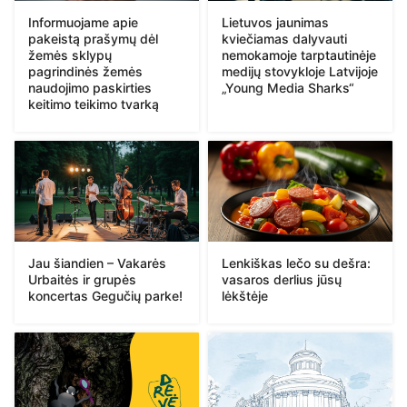
Informuojame apie
Lietuvos jaunimas
pakeistą prašymų dėl
kviečiamas dalyvauti
žemės sklypų
nemokamoje tarptautinėje
pagrindinės žemės
medijų stovykloje Latvijoje
naudojimo paskirties
„Young Media Sharks“
keitimo teikimo tvarką
Jau šiandien – Vakarės
Lenkiškas lečo su dešra:
Urbaitės ir grupės
vasaros derlius jūsų
koncertas Gegučių parke!
lėkštėje