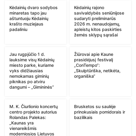
Kėdainių dvaro sodybos
Kėdainių rajono
minaretas tapo jau
savivaldybės seniūnijose
aštuntuoju Kėdainių
sudaryti preliminarūs
krašto muziejaus
2026 m. nenaudojamų,
padaliniu
apleistų kitos paskirties
žemės sklypų sąrašai
Jau rugpjūčio 1 d.
Žiūrovai apie Kaune
lauksime visų Kėdainių
prasidėjusį festivalį
miesto parke, kuriame
„ConTempo“:
vyks didžiausias
„Skulptūriška, netikėta,
nemokamas giminių
organiška“
piknikas po atviru
dangumi – „Gimininės”
M. K. Čiurlionio koncertų
Brusketos su saulėje
centro projekto autorius
prinokusiais pomidorais ir
Rolandas Palekas:
bazilikais
„Kaunas yra
vienareikšmis
moderniosios Lietuvos