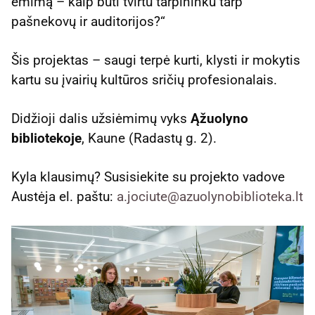
ėmimą – kaip būti tvirtu tarpininku tarp
pašnekovų ir auditorijos?“
Šis projektas – saugi terpė kurti, klysti ir mokytis
kartu su įvairių kultūros sričių profesionalais.
Didžioji dalis užsiėmimų vyks
Ąžuolyno
bibliotekoje
, Kaune (Radastų g. 2).
Kyla klausimų? Susisiekite su projekto vadove
Austėja el. paštu:
a.jociute@azuolynobiblioteka.lt