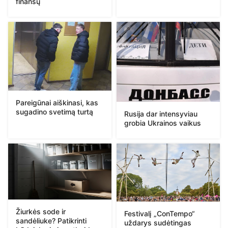
finansų
Pareigūnai aiškinasi, kas
sugadino svetimą turtą
Rusija dar intensyviau
grobia Ukrainos vaikus
Žiurkės sode ir
Festivalį „ConTempo“
sandėliuke? Patikrinti
uždarys sudėtingas