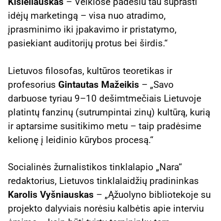
Kisieliauskas
– Veiklose padėsiu tau suprasti
idėjų marketingą – visa nuo atradimo,
įprasminimo iki įpakavimo ir pristatymo,
pasiekiant auditorijų protus bei širdis.“
Lietuvos filosofas, kultūros teoretikas ir
profesorius
Gintautas Mažeikis
– „Savo
darbuose tyriau 9–10 dešimtmečiais Lietuvoje
platintų fanzinų (sutrumpintai zinų) kultūrą, kurią
ir aptarsime susitikimo metu – taip pradėsime
kelionę į leidinio kūrybos procesą.“
Socialinės žurnalistikos tinklalapio „Nara“
redaktorius, Lietuvos tinklalaidžių pradininkas
Karolis Vyšniauskas
– „Ąžuolyno bibliotekoje su
projekto dalyviais norėsiu kalbėtis apie interviu