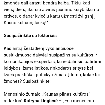
žmonės gali atrasti bendrą kalbą. Tikiu, kad
vieną dieną įkursiu atviras jaunimo kūrybiškumo
erdves, o dabar kviečiu kartu užmesti žvilgsnį į
Kauno kultūrinį lauką!“
Susipažinkite su lektoriais
Kas antrą šeštadienį vyksiančiuose
susitikimuose dalyviai susipažins su kultūros ir
komunikacijos ekspertais, kurie dalinsis patirtimi
leidybos, žurnalistikos, rinkodaros srityse bei
kvies praktiškai pritaikyti žinias. Įdomu, kokie tai
žmonės? Susipažinkite:
Mėnesinio žurnalo „Kaunas pilnas kultūros“
redaktorė
Kotryna Lingienė
– „Esu mėnesinio