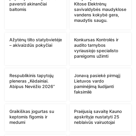
paversti akinančiai
Kitose Elektrėnų
baltomis
savivaldybės maudyklose
vandens kokybė gera,
maudytis saugu.
Ažytėnų tilto statybvietėje
Konkursas Kontrolės ir
– akivaizdūs pokyčiai
audito tarnybos
vyriausiojo specialisto
pareigoms užimti
Respublikinis tapytojų
Jonavą pasiekė pirmąjį
pleneras „Kėdainiai.
Lietuvos vardo
Abipus Nevėžio 2026“
paminėjimą liudijanti
faksimilė
Graikiškas jogurtas su
Praėjusią savaitę Kauno
keptomis figomis ir
apskrityje nustatyti 25
medumi
neblaivūs vairuotojai