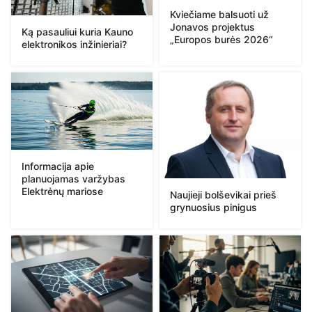
Kviečiame balsuoti už
Jonavos projektus
Ką pasauliui kuria Kauno
„Europos burės 2026“
elektronikos inžinieriai?
Informacija apie
planuojamas varžybas
Elektrėnų mariose
Naujieji bolševikai prieš
grynuosius pinigus