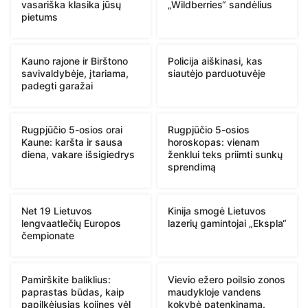
vasariška klasika jūsų
„Wildberries“ sandėlius
pietums
Kauno rajone ir Birštono
Policija aiškinasi, kas
savivaldybėje, įtariama,
siautėjo parduotuvėje
padegti garažai
Rugpjūčio 5-osios orai
Rugpjūčio 5-osios
Kaune: karšta ir sausa
horoskopas: vienam
diena, vakare išsigiedrys
ženklui teks priimti sunkų
sprendimą
Net 19 Lietuvos
Kinija smogė Lietuvos
lengvaatlečių Europos
lazerių gamintojai „Ekspla“
čempionate
Pamirškite baliklius:
Vievio ežero poilsio zonos
paprastas būdas, kaip
maudykloje vandens
papilkėjusias kojines vėl
kokybė patenkinama.