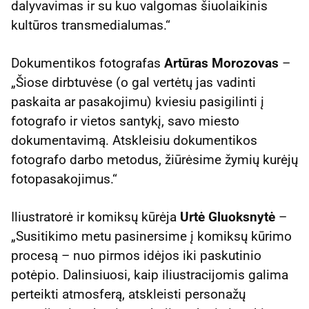
dalyvavimas ir su kuo valgomas šiuolaikinis
kultūros transmedialumas.“
Dokumentikos fotografas
Artūras Morozovas
–
„Šiose dirbtuvėse (o gal vertėtų jas vadinti
paskaita ar pasakojimu) kviesiu pasigilinti į
fotografo ir vietos santykį, savo miesto
dokumentavimą. Atskleisiu dokumentikos
fotografo darbo metodus, žiūrėsime žymių kurėjų
fotopasakojimus.“
Iliustratorė ir komiksų kūrėja
Urtė Gluoksnytė
–
„Susitikimo metu pasinersime į komiksų kūrimo
procesą – nuo pirmos idėjos iki paskutinio
potėpio. Dalinsiuosi, kaip iliustracijomis galima
perteikti atmosferą, atskleisti personažų