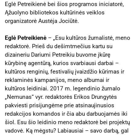
Eglė Petreikienė bei šios programos iniciatorė,
Ąžuolyno bibliotekos kultūrinės veiklos
organizatorė Austėja Jociūtė.
Eglė Petreikienė
– „Esu kultūros žurnalistė, meno
redaktorė. Prieš du dešimtmečius kartu su
dizaineriu Dariumi Petreikiu buvome įkūrę
kūrybinę agentūrą, kurios svarbiausi darbai –
kultūros renginių, festivalių įvaizdžio kūrimas ir
reklaminės kampanijos, meno albumai ir
kultūros leidiniai. 2017 m. legendinio žurnalo
„Nemunas“ vyr. redaktorės Erikos Drungytės
pakviesti prisijungėme prie atsinaujinusios
redakcijos komandos ir čia abu darbuojamės iki
šiol. Esu šio leidinio meno redaktorė bei projektų
vadovė. Ką mėgstu? Labiausiai – savo darbą, gal