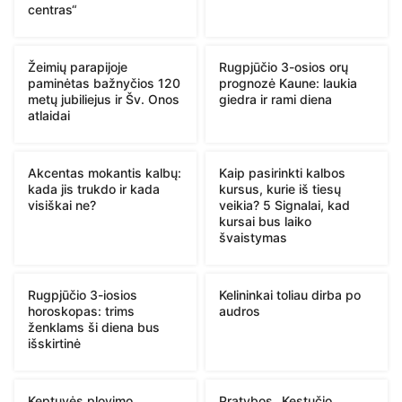
centras“
Žeimių parapijoje
Rugpjūčio 3-osios orų
paminėtas bažnyčios 120
prognozė Kaune: laukia
metų jubiliejus ir Šv. Onos
giedra ir rami diena
atlaidai
Akcentas mokantis kalbų:
Kaip pasirinkti kalbos
kada jis trukdo ir kada
kursus, kurie iš tiesų
visiškai ne?
veikia? 5 Signalai, kad
kursai bus laiko
švaistymas
Rugpjūčio 3-iosios
Kelininkai toliau dirba po
horoskopas: trims
audros
ženklams ši diena bus
išskirtinė
Keptuvės plovimo
Pratybos „Kęstučio