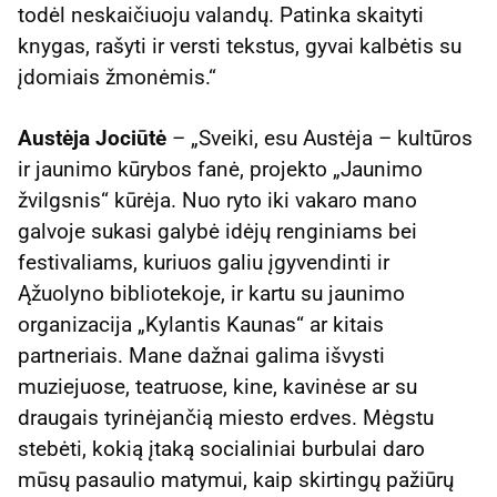
todėl neskaičiuoju valandų. Patinka skaityti
knygas, rašyti ir versti tekstus, gyvai kalbėtis su
įdomiais žmonėmis.“
Austėja Jociūtė
– „Sveiki, esu Austėja – kultūros
ir jaunimo kūrybos fanė, projekto „Jaunimo
žvilgsnis“ kūrėja. Nuo ryto iki vakaro mano
galvoje sukasi galybė idėjų renginiams bei
festivaliams, kuriuos galiu įgyvendinti ir
Ąžuolyno bibliotekoje, ir kartu su jaunimo
organizacija „Kylantis Kaunas“ ar kitais
partneriais. Mane dažnai galima išvysti
muziejuose, teatruose, kine, kavinėse ar su
draugais tyrinėjančią miesto erdves. Mėgstu
stebėti, kokią įtaką socialiniai burbulai daro
mūsų pasaulio matymui, kaip skirtingų pažiūrų