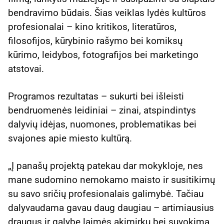
bendravimo būdais. Šias veiklas lydės kultūros
profesionalai – kino kritikos, literatūros,
filosofijos, kūrybinio rašymo bei komiksų
kūrimo, leidybos, fotografijos bei marketingo
atstovai.
Programos rezultatas – sukurti bei išleisti
bendruomenės leidiniai – zinai, atspindintys
dalyvių idėjas, nuomones, problematikas bei
svajones apie miesto kultūrą.
„Į panašų projektą patekau dar mokykloje, nes
mane sudomino nemokamo maisto ir susitikimų
su savo sričių profesionalais galimybė. Tačiau
dalyvaudama gavau daug daugiau – artimiausius
draugus ir galybę laimės akimirkų bei suvokimą