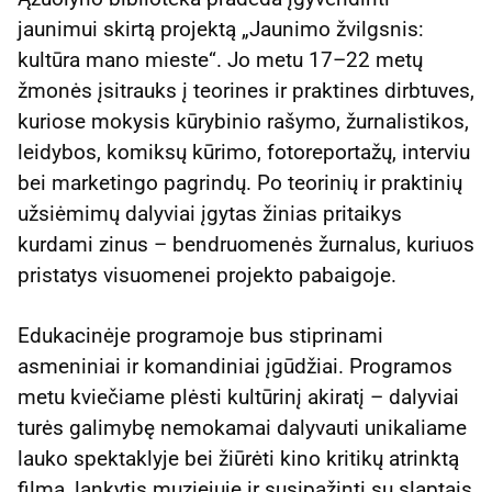
jaunimui skirtą projektą „Jaunimo žvilgsnis:
kultūra mano mieste“. Jo metu 17–22 metų
žmonės įsitrauks į teorines ir praktines dirbtuves,
kuriose mokysis kūrybinio rašymo, žurnalistikos,
leidybos, komiksų kūrimo, fotoreportažų, interviu
bei marketingo pagrindų. Po teorinių ir praktinių
užsiėmimų dalyviai įgytas žinias pritaikys
kurdami zinus – bendruomenės žurnalus, kuriuos
pristatys visuomenei projekto pabaigoje.
Edukacinėje programoje bus stiprinami
asmeniniai ir komandiniai įgūdžiai. Programos
metu kviečiame plėsti kultūrinį akiratį – dalyviai
turės galimybę nemokamai dalyvauti unikaliame
lauko spektaklyje bei žiūrėti kino kritikų atrinktą
filmą, lankytis muziejuje ir susipažinti su slaptais