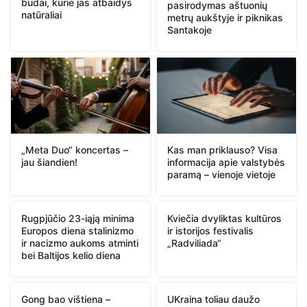
būdai, kurie jas atbaidys
pasirodymas aštuonių
natūraliai
metrų aukštyje ir piknikas
Santakoje
„Meta Duo“ koncertas –
Kas man priklauso? Visa
jau šiandien!
informacija apie valstybės
paramą – vienoje vietoje
Rugpjūčio 23-iąją minima
Kviečia dvyliktas kultūros
Europos diena stalinizmo
ir istorijos festivalis
ir nacizmo aukoms atminti
„Radviliada“
bei Baltijos kelio diena
Gong bao vištiena –
UKraina toliau daužo