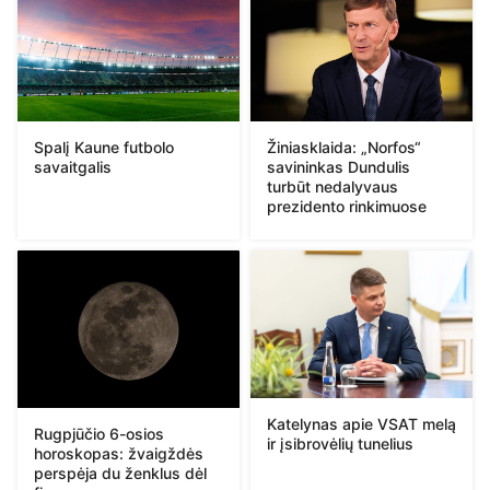
Spalį Kaune futbolo
Žiniasklaida: „Norfos“
savaitgalis
savininkas Dundulis
turbūt nedalyvaus
prezidento rinkimuose
Katelynas apie VSAT melą
Rugpjūčio 6-osios
ir įsibrovėlių tunelius
horoskopas: žvaigždės
perspėja du ženklus dėl