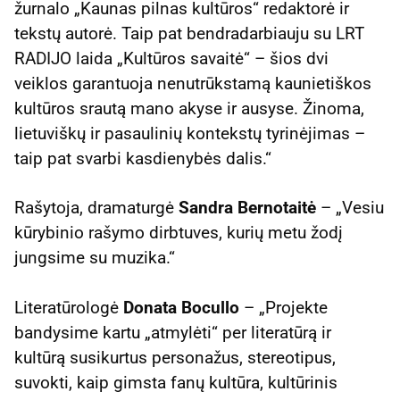
žurnalo „Kaunas pilnas kultūros“ redaktorė ir
tekstų autorė. Taip pat bendradarbiauju su LRT
RADIJO laida „Kultūros savaitė“ – šios dvi
veiklos garantuoja nenutrūkstamą kaunietiškos
kultūros srautą mano akyse ir ausyse. Žinoma,
lietuviškų ir pasaulinių kontekstų tyrinėjimas –
taip pat svarbi kasdienybės dalis.“
Rašytoja, dramaturgė
Sandra Bernotaitė
– „Vesiu
kūrybinio rašymo dirbtuves, kurių metu žodį
jungsime su muzika.“
Literatūrologė
Donata Bocullo
– „Projekte
bandysime kartu „atmylėti“ per literatūrą ir
kultūrą susikurtus personažus, stereotipus,
suvokti, kaip gimsta fanų kultūra, kultūrinis