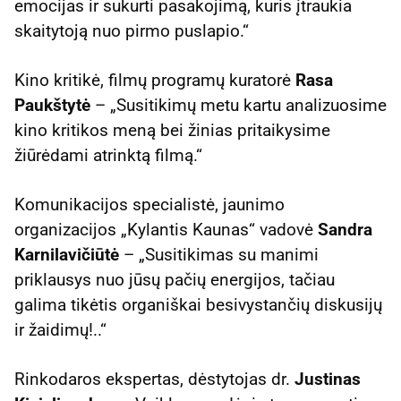
emocijas ir sukurti pasakojimą, kuris įtraukia
skaitytoją nuo pirmo puslapio.“
Kino kritikė, filmų programų kuratorė
Rasa
Paukštytė
– „Susitikimų metu kartu analizuosime
kino kritikos meną bei žinias pritaikysime
žiūrėdami atrinktą filmą.“
Komunikacijos specialistė, jaunimo
organizacijos „Kylantis Kaunas“ vadovė
Sandra
Karnilavičiūtė
– „Susitikimas su manimi
priklausys nuo jūsų pačių energijos, tačiau
galima tikėtis organiškai besivystančių diskusijų
ir žaidimų!..“
Rinkodaros ekspertas, dėstytojas dr.
Justinas