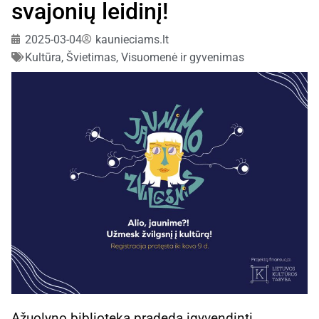
svajonių leidinį!
2025-03-04
kaunieciams.lt
Kultūra
,
Švietimas
,
Visuomenė ir gyvenimas
Ąžuolyno biblioteka pradeda įgyvendinti