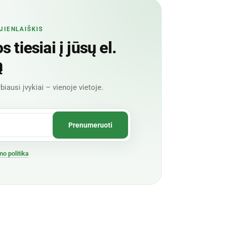
JIENLAIŠKIS
 tiesiai į jūsų el.
ą
biausi įvykiai – vienoje vietoje.
mo politika