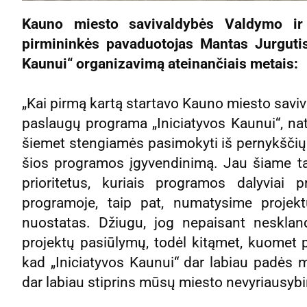
Kauno miesto savivaldybės Valdymo ir
pirmininkės pavaduotojas Mantas Jurgutis
Kaunui“ organizavimą ateinančiais metais:
„Kai pirmą kartą startavo Kauno miesto savi
paslaugų programa „Iniciatyvos Kaunui“, natū
šiemet stengiamės pasimokyti iš pernykščių k
šios programos įgyvendinimą. Jau šiame tar
prioritetus, kuriais programos dalyviai 
programoje, taip pat, numatysime projekt
nuostatas. Džiugu, jog nepaisant neskla
projektų pasiūlymų, todėl kitąmet, kuomet p
kad „Iniciatyvos Kaunui“ dar labiau padės mi
dar labiau stiprins mūsų miesto nevyriausybi