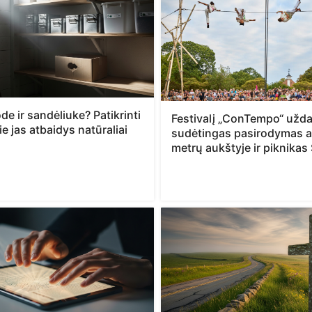
de ir sandėliuke? Patikrinti
Festivalį „ConTempo“ užd
ie jas atbaidys natūraliai
sudėtingas pasirodymas a
metrų aukštyje ir piknikas