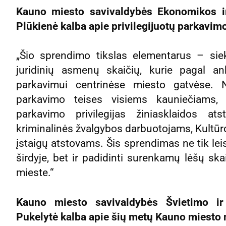
Kauno miesto savivaldybės Ekonomikos ir
Plūkienė kalba apie privilegijuotų parkavim
„Šio sprendimo tikslas elementarus – sieki
juridinių asmenų skaičių, kurie pagal an
parkavimui centrinėse miesto gatvėse. No
parkavimo teises visiems kauniečiams, t
parkavimo privilegijas žiniasklaidos ats
kriminalinės žvalgybos darbuotojams, Kultūr
įstaigų atstovams. Šis sprendimas ne tik le
širdyje, bet ir padidinti surenkamų lėšų s
mieste.“
Kauno miesto savivaldybės Švietimo ir
Pukelytė kalba apie šių metų Kauno miesto