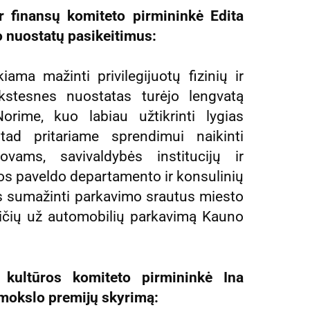
 finansų komiteto pirmininkė Edita
o nuostatų pasikeitimus:
ama mažinti privilegijuotų fizinių ir
kstesnes nuostatas turėjo lengvatą
rime, kuo labiau užtikrinti lygias
ad pritariame sprendimui naikinti
tovams, savivaldybės institucijų ir
os paveldo departamento ir konsulinių
is sumažinti parkavimo srautus miesto
kaičių už automobilių parkavimą Kauno
 kultūros komiteto pirmininkė Ina
 mokslo premijų skyrimą: