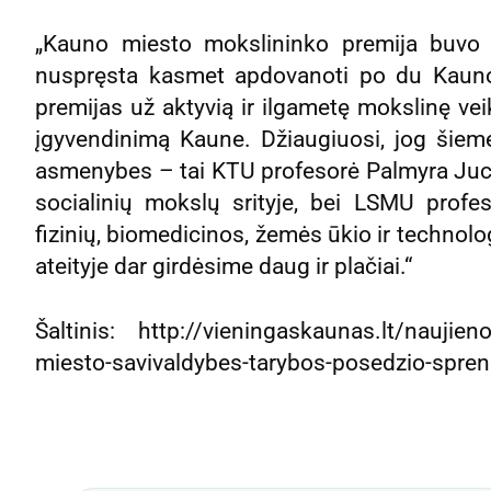
„Kauno miesto mokslininko premija buvo 
nuspręsta kasmet apdovanoti po du Kauno 
premijas už aktyvią ir ilgametę mokslinę ve
įgyvendinimą Kaune. Džiaugiuosi, jog šieme
asmenybes – tai KTU profesorė Palmyra Jucev
socialinių mokslų srityje, bei LSMU profe
fizinių, biomedicinos, žemės ūkio ir technolog
ateityje dar girdėsime daug ir plačiai.“
Šaltinis: http://vieningaskaunas.lt/naujieno
miesto-savivaldybes-tarybos-posedzio-spren