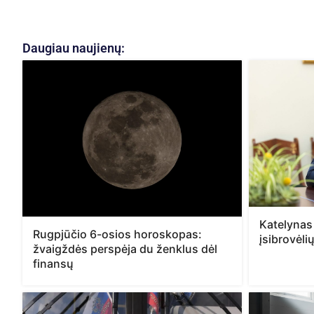
Daugiau naujienų:
Katelynas
Rugpjūčio 6-osios horoskopas:
įsibrovėli
žvaigždės perspėja du ženklus dėl
finansų