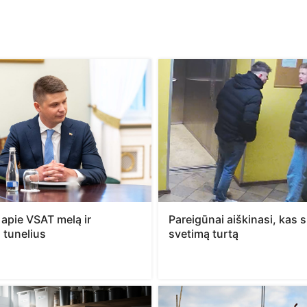
 apie VSAT melą ir
Pareigūnai aiškinasi, kas 
ų tunelius
svetimą turtą