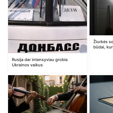
Žiurkės so
būdai, kur
Rusija dar intensyviau grobia
Ukrainos vaikus