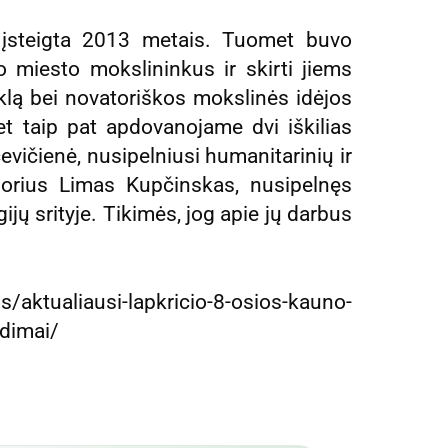
įsteigta 2013 metais. Tuomet buvo
miesto mokslininkus ir skirti jiems
iklą bei novatoriškos mokslinės idėjos
t taip pat apdovanojame dvi iškilias
ičienė, nusipelniusi humanitarinių ir
sorius Limas Kupčinskas, nusipelnęs
ijų srityje. Tikimės, jog apie jų darbus
s/aktualiausi-lapkricio-8-osios-kauno-
dimai/