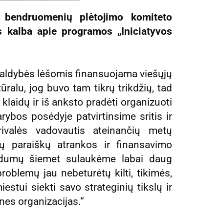
 bendruomenių plėtojimo komiteto
 kalba apie programos „Iniciatyvos
valdybės lėšomis finansuojama viešųjų
ralu, jog buvo tam tikrų trikdžių, tad
laidų ir iš anksto pradėti organizuoti
ybos posėdyje patvirtinsime sritis ir
privalės vadovautis ateinančių metų
ų paraiškų atrankos ir finansavimo
ndumų šiemet sulaukėme labai daug
roblemų jau nebeturėtų kilti, tikimės,
estui siekti savo strateginių tikslų ir
nes organizacijas.“