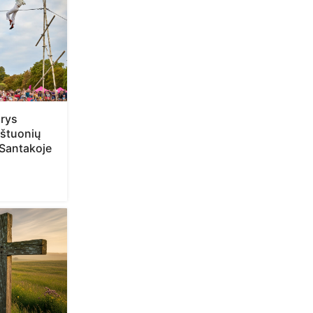
arys
štuonių
 Santakoje