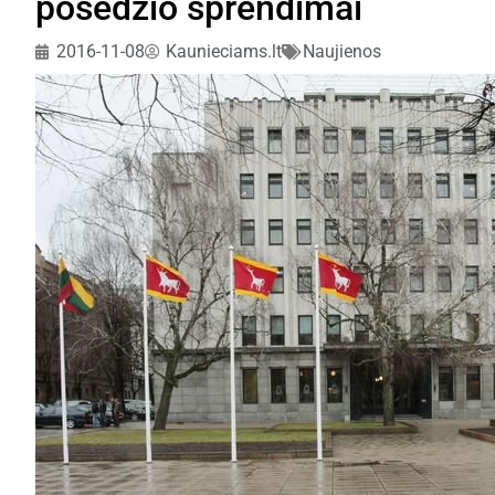
posėdžio sprendimai
2016-11-08
Kaunieciams.lt
Naujienos